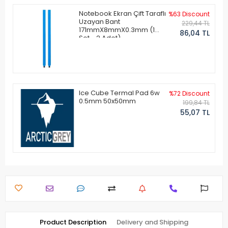
Notebook Ekran Çift Taraflı
%63 Discount
Uzayan Bant
229,44 TL
171mmX8mmX0.3mm (1
86,04 TL
Set - 2 Adet)
Ice Cube Termal Pad 6w
%72 Discount
0.5mm 50x50mm
199,84 TL
55,07 TL
Product Description
Delivery and Shipping