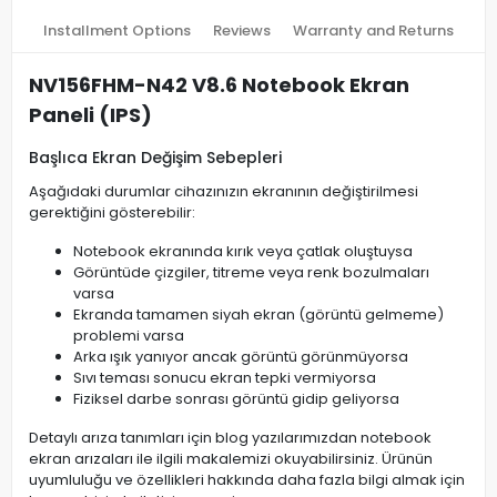
Installment Options
Reviews
Warranty and Returns
NV156FHM-N42 V8.6 Notebook Ekran
Paneli (IPS)
Başlıca Ekran Değişim Sebepleri
Aşağıdaki durumlar cihazınızın ekranının değiştirilmesi
gerektiğini gösterebilir:
Notebook ekranında kırık veya çatlak oluştuysa
Görüntüde çizgiler, titreme veya renk bozulmaları
varsa
Ekranda tamamen siyah ekran (görüntü gelmeme)
problemi varsa
Arka ışık yanıyor ancak görüntü görünmüyorsa
Sıvı teması sonucu ekran tepki vermiyorsa
Fiziksel darbe sonrası görüntü gidip geliyorsa
Detaylı arıza tanımları için blog yazılarımızdan notebook
ekran arızaları ile ilgili makalemizi okuyabilirsiniz. Ürünün
uyumluluğu ve özellikleri hakkında daha fazla bilgi almak için