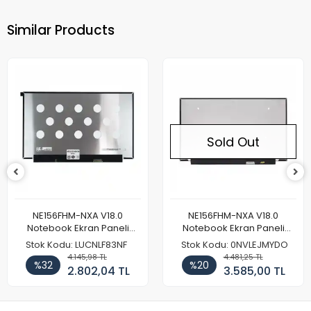
Similar Products
Sold Out
So
M-NXA V18.0
NE156FHM-NXA V18.0
Monster T
 Ekran Paneli
Notebook Ekran Paneli
Notebook Ek
144Hz
165Hz
HD
: LUCNLF83NF
Stok Kodu: 0NVLEJMYDO
%26
4.145,98 TL
4.481,25 TL
%20
2.802,04 TL
3.585,00 TL