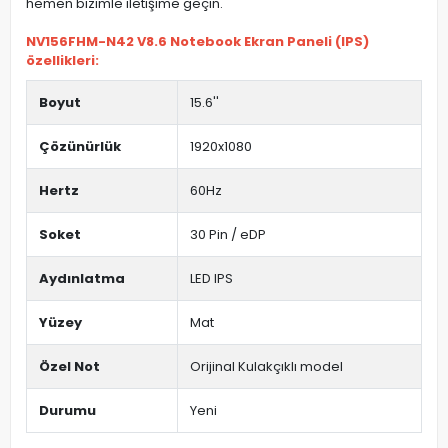
hemen bizimle iletişime geçin.
NV156FHM-N42 V8.6 Notebook Ekran Paneli (IPS)
özellikleri:
Boyut
15.6''
Çözünürlük
1920x1080
Hertz
60Hz
Soket
30 Pin / eDP
Aydınlatma
LED IPS
Yüzey
Mat
Özel Not
Orijinal Kulakçıklı model
Durumu
Yeni