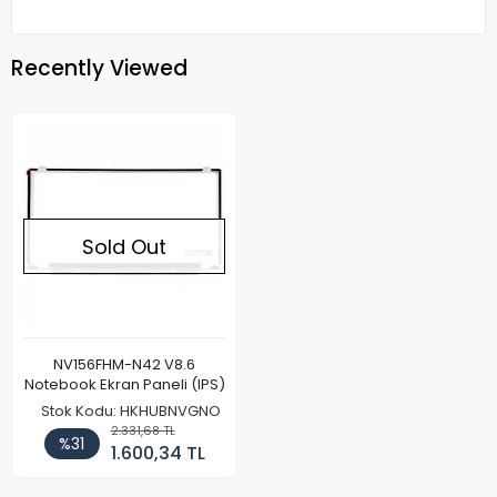
Recently Viewed
Sold Out
NV156FHM-N42 V8.6
Notebook Ekran Paneli (IPS)
Stok Kodu: HKHUBNVGNO
2.331,68 TL
%31
1.600,34 TL