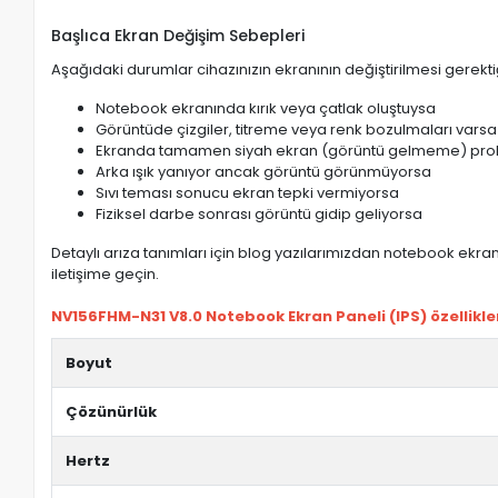
Başlıca Ekran Değişim Sebepleri
Aşağıdaki durumlar cihazınızın ekranının değiştirilmesi gerektiğ
Notebook ekranında kırık veya çatlak oluştuysa
Görüntüde çizgiler, titreme veya renk bozulmaları varsa
Ekranda tamamen siyah ekran (görüntü gelmeme) pro
Arka ışık yanıyor ancak görüntü görünmüyorsa
Sıvı teması sonucu ekran tepki vermiyorsa
Fiziksel darbe sonrası görüntü gidip geliyorsa
Detaylı arıza tanımları için blog yazılarımızdan notebook ekran 
iletişime geçin.
NV156FHM-N31 V8.0 Notebook Ekran Paneli (IPS) özellikler
Boyut
Çözünürlük
Hertz