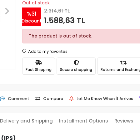
Out of stock
2.314,61 TL
%31
1.588,63 TL
Discount
The product is out of stock.
Add to my favorites
Fast Shipping
Secure shopping
Returns and Exchan
Comment
Compare
Let Me Know When İt Arrives
Delivery and Shipping
Installment Options
Reviews
 (IPS)