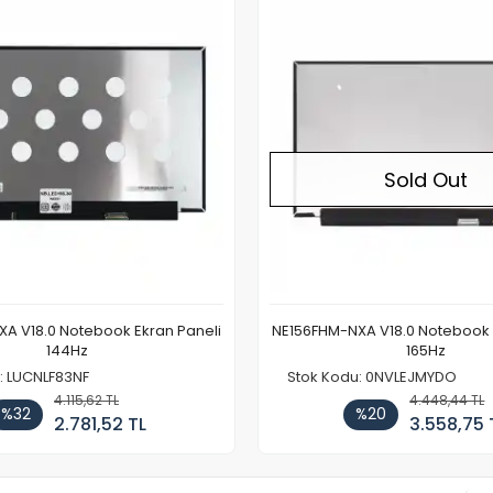
Sold Out
A V18.0 Notebook Ekran Paneli
NE156FHM-NXA V18.0 Notebook 
144Hz
165Hz
: LUCNLF83NF
Stok Kodu: 0NVLEJMYDO
4.115,62 TL
4.448,44 TL
%32
%20
2.781,52 TL
3.558,75 