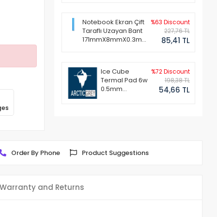
Notebook Ekran Çift
%63 Discount
Taraflı Uzayan Bant
227,76 TL
171mmX8mmX0.3mm
85,41 TL
(1 Set - 2 Adet)
Ice Cube
%72 Discount
Termal Pad 6w
198,38 TL
0.5mm
54,66 TL
50x50mm
ges
Order By Phone
Product Suggestions
Warranty and Returns