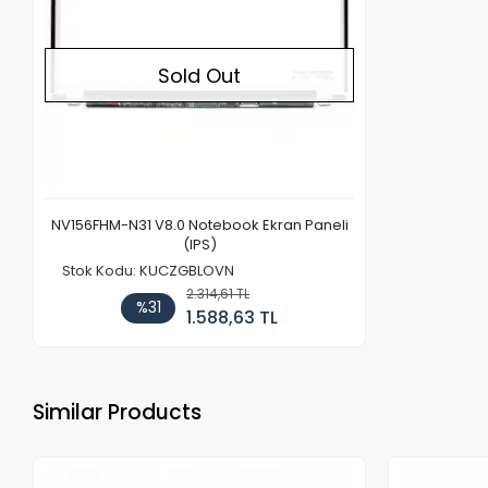
Sold Out
NV156FHM-N31 V8.0 Notebook Ekran Paneli
(IPS)
Stok Kodu: KUCZGBLOVN
2.314,61 TL
%31
1.588,63 TL
Similar Products