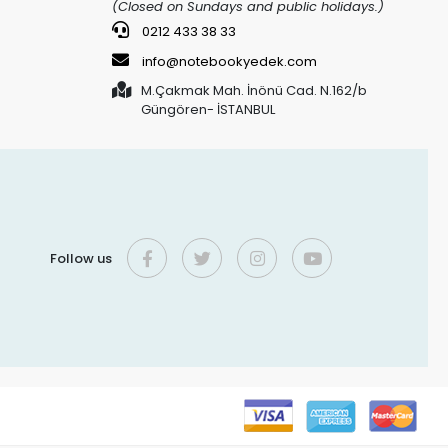
(Closed on Sundays and public holidays.)
0212 433 38 33
info@notebookyedek.com
M.Çakmak Mah. İnönü Cad. N.162/b
Güngören- İSTANBUL
Follow us