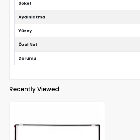
Soket
Aydınlatma
Yüzey
Özel Not
Durumu
Recently Viewed
Out of stock