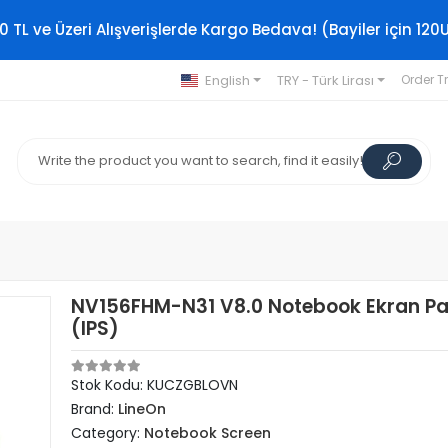
0 TL ve Üzeri Alışverişlerde Kargo Bedava! (Bayiler için 120
English
TRY - Türk Lirası
Order T
NV156FHM-N31 V8.0 Notebook Ekran Pa
(IPS)
Stok Kodu: KUCZGBLOVN
Brand:
LineOn
Category:
Notebook Screen