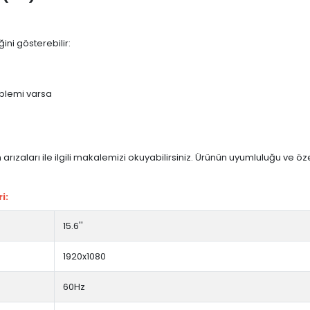
ini gösterebilir:
blemi varsa
arızaları ile ilgili makalemizi okuyabilirsiniz. Ürünün uyumluluğu ve ö
i:
15.6''
1920x1080
60Hz