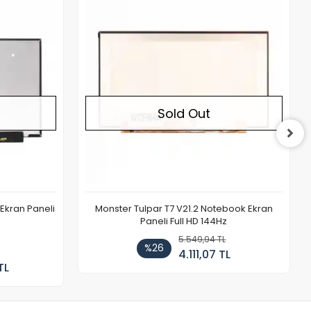
Out of stock
Out of stock
Sold Out
Ekran Paneli
Monster Tulpar T7 V21.2 Notebook Ekran
Paneli Full HD 144Hz
5.549,94 TL
%26
4.111,07 TL
TL