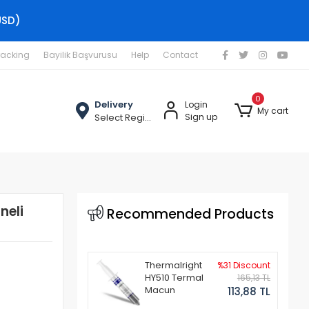
USD)
racking
Bayilik Başvurusu
Help
Contact
0
Delivery
Login
My cart
Select Region
Sign up
neli
Recommended Products
Thermalright
%31 Discount
HY510 Termal
165,13 TL
Macun
113,88 TL