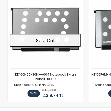
Out of stock
Sold Out
KD160N06-30NI-A004 Notebook Ekran
NE156FHM-NX
Paneli Full HD
Stok Kodu: 6DJHYNMQCS
Stok Kodu
3.131,70 TL
%26
2.319,74 TL