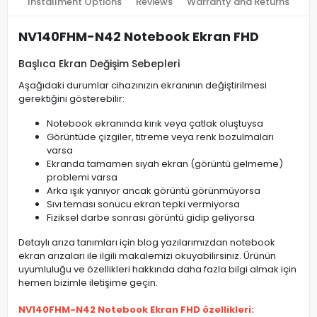
Installment Options
Reviews
Warranty and Returns
NV140FHM-N42 Notebook Ekran FHD
Başlıca Ekran Değişim Sebepleri
Aşağıdaki durumlar cihazınızın ekranının değiştirilmesi
gerektiğini gösterebilir:
Notebook ekranında kırık veya çatlak oluştuysa
Görüntüde çizgiler, titreme veya renk bozulmaları
varsa
Ekranda tamamen siyah ekran (görüntü gelmeme)
problemi varsa
Arka ışık yanıyor ancak görüntü görünmüyorsa
Sıvı teması sonucu ekran tepki vermiyorsa
Fiziksel darbe sonrası görüntü gidip geliyorsa
Detaylı arıza tanımları için blog yazılarımızdan notebook
ekran arızaları ile ilgili makalemizi okuyabilirsiniz. Ürünün
uyumluluğu ve özellikleri hakkında daha fazla bilgi almak için
hemen bizimle iletişime geçin.
NV140FHM-N42 Notebook Ekran FHD özellikleri: