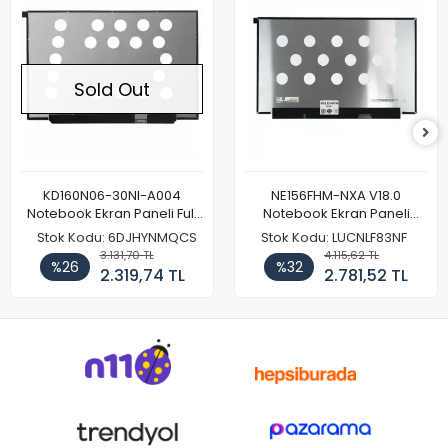
Sold Out
KD160N06-30NI-A004
NE156FHM-NXA V18.0
Notebook Ekran Paneli Full
Notebook Ekran Paneli
HD
144Hz
Stok Kodu: 6DJHYNMQCS
Stok Kodu: LUCNLF83NF
3.131,70 TL
4.115,62 TL
%26
%32
2.319,74 TL
2.781,52 TL