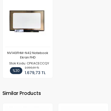
NV140FHM-N42 Notebook
Ekran FHD
Stok Kodu: CPKACECCQY
2.390,91 TL
%30
1.679,73 TL
Similar Products