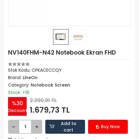
NV140FHM-N42 Notebook Ekran FHD
Stok Kodu: CPKACECCQY
Brand:
LineOn
Category:
Notebook Screen
Stock: +18
2.390,91 TL
%30
1.679,73 TL
Discount
Add to
Buy Now
cart