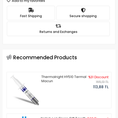
Add to my favorites
Fast Shipping
Secure shopping
Returns and Exchanges
Recommended Products
Thermalright HY510 Termal
%31 Discount
Macun
165,13 TL
113,88 TL