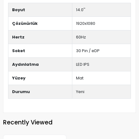
Boyut
14.0''
Çözünürlük
1920x1080
Hertz
60Hz
Soket
30 Pin / eDP
Aydınlatma
LED IPS
Yüzey
Mat
Durumu
Yeni
Recently Viewed