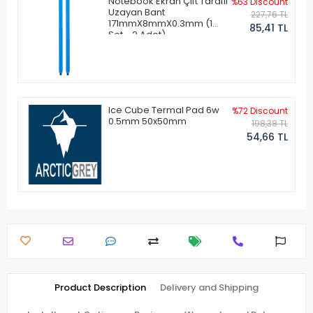
Notebook Ekran Çift Taraflı
%63 Discount
Uzayan Bant
227,76 TL
171mmX8mmX0.3mm (1
85,41 TL
Set - 2 Adet)
Ice Cube Termal Pad 6w
%72 Discount
0.5mm 50x50mm
198,38 TL
54,66 TL
Product Description
Delivery and Shipping