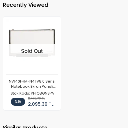
Recently Viewed
Sold Out
NV140FHM-N41 V8.0 Serisi
Notebook Ekran Paneli
(FHD)
Stok Kodu: PHIQBGNSPV
2.476,79 TL
%15
2.095,39 TL
Similar Products