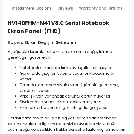
Installment Options
Reviews
Warranty and Returns
NV140FHM-N41 V8.0 Serisi Notebook
Ekran Paneli (FHD)
Başlıca Ekran Değişim Sebepleri
Aşağıdaki durumlar cihazınızın ekranının değiştirilmesi
gerektiğini gösterebilir:
Notebook ekranında kırık veya çatlak oluştuysa
Görüntüde çizgiler, titreme veya renk bozulmaları
varsa
Ekranda tamamen siyah ekran (görüntü gelmeme)
problemi varsa
Arka ışık yanıyor ancak görüntü görünmüyorsa
Sıvı teması sonucu ekran tepki vermiyorsa
Fiziksel darbe sonrası görüntü gidip geliyorsa
Detaylı arıza tanımları için blog yazılarımızdan notebook
ekran arızaları ile ilgili makalemizi okuyabilirsiniz. Ürünün
uyumluluğu ve özellikleri hakkında daha fazla bilgi almak için