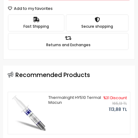
Add to my favorites
Fast Shipping
Secure shopping
Returns and Exchanges
Recommended Products
Thermalright HY510 Termal
%31 Discount
Macun
165,13 TL
113,88 TL