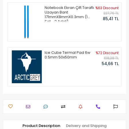
Notebook Ekran Çift Taraflı
%63 Discount
Uzayan Bant
227,76 TL
171mmX8mmX0.3mm (1
85,41 TL
Set - 2 Adet)
Ice Cube Termal Pad 6w
%72 Discount
0.5mm 50x50mm
198,38 TL
54,66 TL
Product Description
Delivery and Shipping