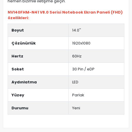
hemen bizimle iletişime geçin.
NV140FHM-N41 V8.0 Serisi Notebook Ekran Paneli (FHD)
özellikleri:
Boyut
14.0''
Çözünürlük
1920x1080
Hertz
60Hz
Soket
30 Pin / eDP
Aydınlatma
LED
Yüzey
Parlak
Durumu
Yeni