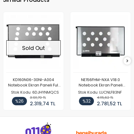
Sold Out
KD160N06-30NI-A004
NE156FHM-NXA V18.0
Notebook Ekran Paneli Full
Notebook Ekran Paneli
HD
144Hz
Stok Kodu: 6DJHYNMQCS
Stok Kodu: LUCNLF83NF
3.131,70 TL
4.115,62 TL
%26
%32
2.319,74 TL
2.781,52 TL