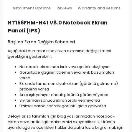
Installment Options
Reviews
Warranty and Returns
NT156FHM-N41 V8.0 Notebook Ekran
Paneli (IPS)
Başlıca Ekran Değişim Sebepleri
Aşağıdaki durumlar cihazınızın ekranının değiştirilmesi
gerektiğini gösterebilir:
Notebook ekranında kırık veya çatlak oluştuysa
Görüntüde çizgiler, titreme veya renk bozulmaları
varsa
Ekranda tamamen siyah ekran (görüntü gelmeme)
problemi varsa
Arka ışık yanıyor ancak görüntü görünmüyorsa
Sıvı teması sonucu ekran tepki vermiyorsa
Fiziksel darbe sonrası görüntü gidip geliyorsa
Detaylı arıza tanımları için blog yazılarımızdan notebook
ekran arızaları ile ilgili makalemizi okuyabilirsiniz. Ürünün
uyumluluğu ve özellikleri hakkında daha fazla bilgi almak için