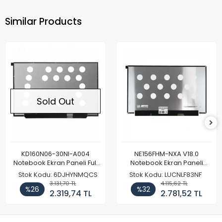
Similar Products
Sold Out
KD160N06-30NI-A004
NE156FHM-NXA V18.0
Notebook Ekran Paneli Full
Notebook Ekran Paneli
HD
144Hz
Stok Kodu: 6DJHYNMQCS
Stok Kodu: LUCNLF83NF
3.131,70 TL
4.115,62 TL
%26
%32
2.319,74 TL
2.781,52 TL