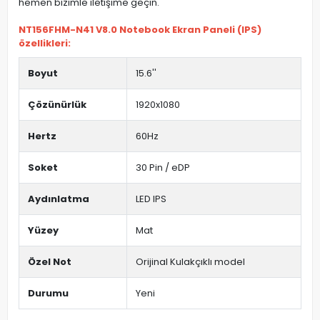
hemen bizimle iletişime geçin.
NT156FHM-N41 V8.0 Notebook Ekran Paneli (IPS)
özellikleri:
Boyut
15.6''
Çözünürlük
1920x1080
Hertz
60Hz
Soket
30 Pin / eDP
Aydınlatma
LED IPS
Yüzey
Mat
Özel Not
Orijinal Kulakçıklı model
Durumu
Yeni