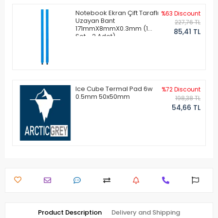
Notebook Ekran Çift Taraflı
%63 Discount
Uzayan Bant
227,76 TL
171mmX8mmX0.3mm (1
85,41 TL
Set - 2 Adet)
Ice Cube Termal Pad 6w
%72 Discount
0.5mm 50x50mm
198,38 TL
54,66 TL
Product Description
Delivery and Shipping