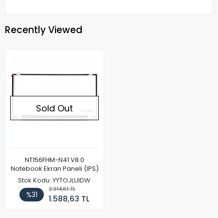
Recently Viewed
Sold Out
NT156FHM-N41 V8.0
Notebook Ekran Paneli (IPS)
Stok Kodu: YYTOJLUIDW
2.314,61 TL
%31
1.588,63 TL