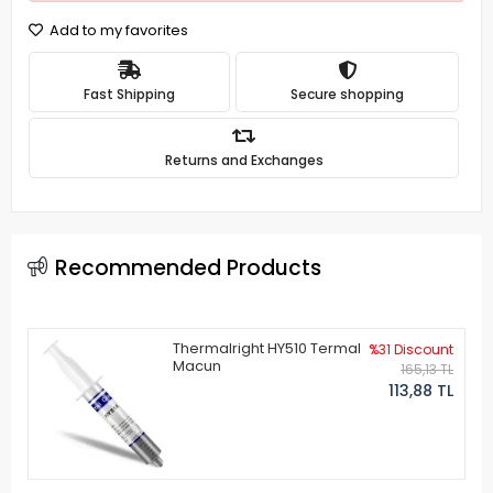
Add to my favorites
Fast Shipping
Secure shopping
Returns and Exchanges
Recommended Products
Thermalright HY510 Termal
%31 Discount
Macun
165,13 TL
113,88 TL