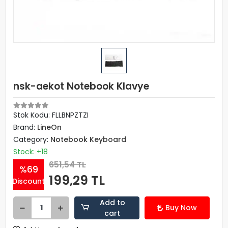
nsk-aekot Notebook Klavye
Stok Kodu: FLLBNPZTZI
Brand:
LineOn
Category:
Notebook Keyboard
Stock: +18
651,54 TL
%69
199,29 TL
Discount
Add to
Buy Now
cart