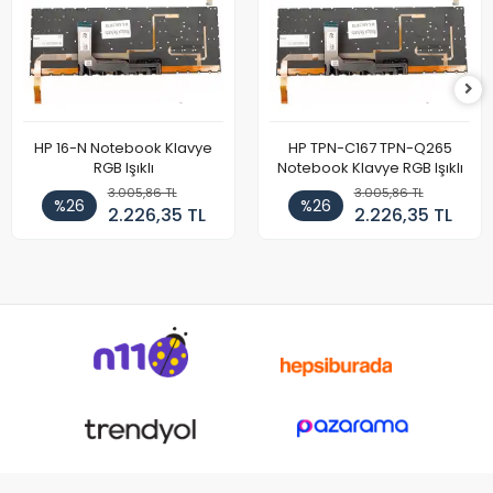
HP 16-N Notebook Klavye
HP TPN-C167 TPN-Q265
RGB Işıklı
Notebook Klavye RGB Işıklı
3.005,86 TL
3.005,86 TL
%26
%26
2.226,35 TL
2.226,35 TL