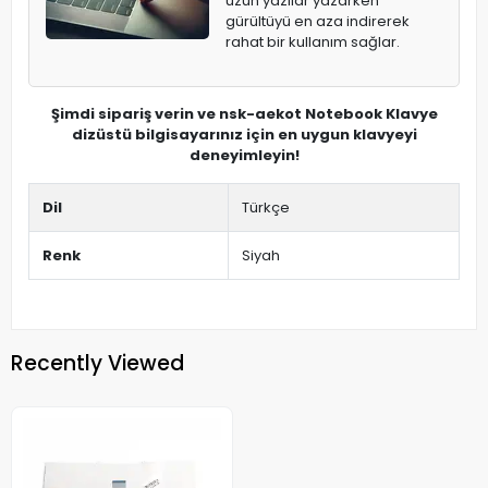
uzun yazılar yazarken
gürültüyü en aza indirerek
rahat bir kullanım sağlar.
Şimdi sipariş verin ve nsk-aekot Notebook Klavye
dizüstü bilgisayarınız için en uygun klavyeyi
deneyimleyin!
Dil
Türkçe
Renk
Siyah
Recently Viewed