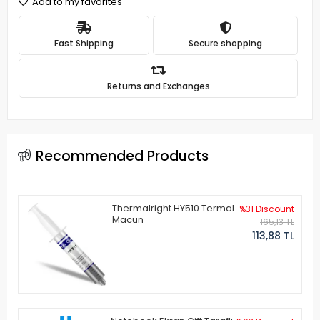
Add to my favorites
Fast Shipping
Secure shopping
Returns and Exchanges
Recommended Products
Thermalright HY510 Termal
%31 Discount
Macun
165,13 TL
113,88 TL