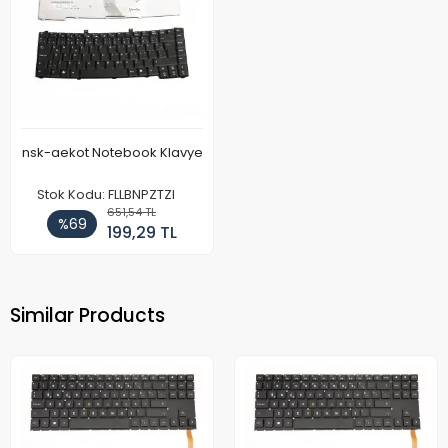
nsk-aekot Notebook Klavye
Stok Kodu: FLLBNPZTZI
651,54 TL
%69
199,29 TL
Similar Products