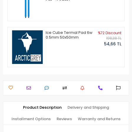
Set - 2 Adet)
Ice Cube Termal Pad 6w
%72 Discount
0.5mm 50x50mm
198,38 TL
54,66 TL
Product Description
Delivery and Shipping
Installment Options
Reviews
Warranty and Returns