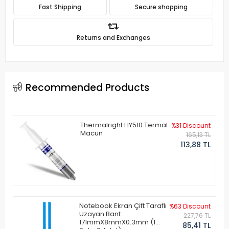
Fast Shipping
Secure shopping
Returns and Exchanges
Recommended Products
Thermalright HY510 Termal
%31 Discount
Macun
165,13 TL
113,88 TL
Notebook Ekran Çift Taraflı
%63 Discount
Uzayan Bant
227,76 TL
171mmX8mmX0.3mm (1
85,41 TL