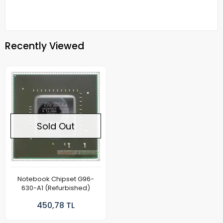
Recently Viewed
Sold Out
Notebook Chipset G96-
630-A1 (Refurbished)
450,78 TL