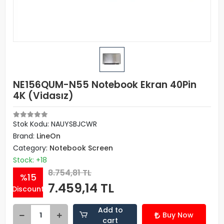
NE156QUM-N55 Notebook Ekran 40Pin
4K (Vidasız)
Stok Kodu: NAUYSBJCWR
Brand:
LineOn
Category:
Notebook Screen
Stock: +18
8.754,81 TL
%15
7.459,14 TL
Discount
Add to
Buy Now
cart