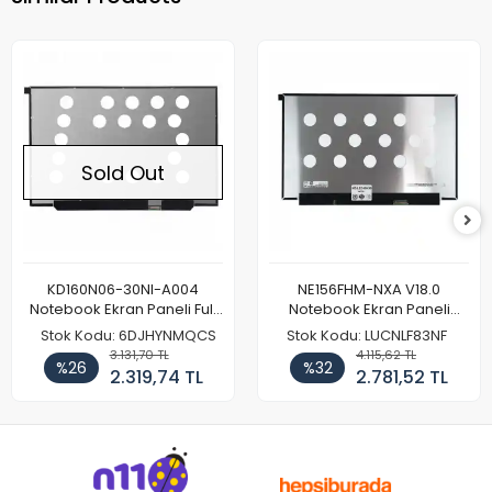
Sold Out
KD160N06-30NI-A004
NE156FHM-NXA V18.0
Notebook Ekran Paneli Full
Notebook Ekran Paneli
HD
144Hz
Stok Kodu: 6DJHYNMQCS
Stok Kodu: LUCNLF83NF
3.131,70 TL
4.115,62 TL
%26
%32
2.319,74 TL
2.781,52 TL