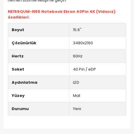
hemen bizimle iletişime geçin.
NE156QUM-N55 Notebook Ekran 40Pin 4K (Vidasız)
özellikleri:
Boyut
15.6''
Çözünürlük
3480x2160
Hertz
60Hz
Soket
40 Pin / eDP
Aydınlatma
LED
Yüzey
Mat
Durumu
Yeni