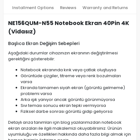
Installment Options
Reviews
Warranty and Returns
NE156QUM-N55 Notebook Ekran 40Pin 4K
(Vidasız)
Başlıca Ekran Değişim Sebepleri
Aşağıdaki durumlar cihazınızın ekranının değiştirilmesi
gerektiğini gösterebilir:
Notebook ekranında kırık veya çatlak oluştuysa
Görüntüde çizgiler, titreme veya renk bozulmaları
varsa
Ekranda tamamen siyah ekran (görüntü gelmeme)
problemi varsa
Arka ışık yanıyor ancak görüntü görünmüyorsa
Sıvı teması sonucu ekran tepki vermiyorsa
Fiziksel darbe sonrası görüntü gidip geliyorsa
Detaylı arıza tanımları için blog yazılarımızdan notebook
ekran arızaları ile ilgili makalemizi okuyabilirsiniz. Ürünün
uyumluluğu ve özellikleri hakkında daha fazla bilgi almak için