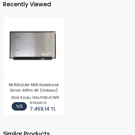
Recently Viewed
NE156QUM-N55 Notebook
Ekran 40Pin 4K (Vidasız)
Stok Kodu: NAUYSBJCWR
8.754,81 TL
%15
7.459,14 TL
Similar Products