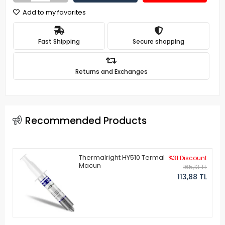
Add to my favorites
Fast Shipping
Secure shopping
Returns and Exchanges
Recommended Products
Thermalright HY510 Termal
%31 Discount
Macun
165,13 TL
113,88 TL