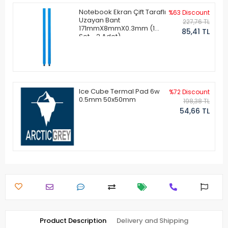
Notebook Ekran Çift Taraflı
%63 Discount
Uzayan Bant
227,76 TL
171mmX8mmX0.3mm (1
85,41 TL
Set - 2 Adet)
Ice Cube Termal Pad 6w
%72 Discount
0.5mm 50x50mm
198,38 TL
54,66 TL
Product Description
Delivery and Shipping