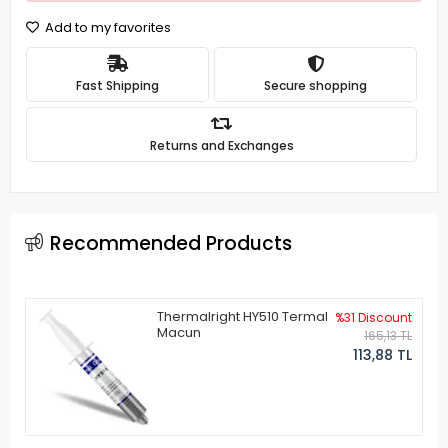
Add to my favorites
Fast Shipping
Secure shopping
Returns and Exchanges
Recommended Products
Thermalright HY510 Termal
%31 Discount
Macun
165,13 TL
113,88 TL