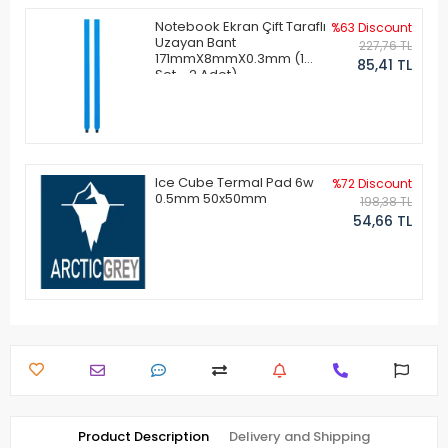
Notebook Ekran Çift Taraflı
%63 Discount
Uzayan Bant
227,76 TL
171mmX8mmX0.3mm (1
85,41 TL
Set - 2 Adet)
Ice Cube Termal Pad 6w
%72 Discount
0.5mm 50x50mm
198,38 TL
54,66 TL
Product Description
Delivery and Shipping