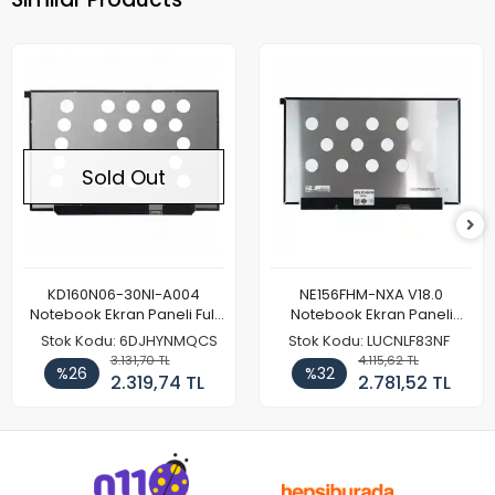
Sold Out
KD160N06-30NI-A004
NE156FHM-NXA V18.0
Notebook Ekran Paneli Full
Notebook Ekran Paneli
HD
144Hz
Stok Kodu: 6DJHYNMQCS
Stok Kodu: LUCNLF83NF
3.131,70 TL
4.115,62 TL
%26
%32
2.319,74 TL
2.781,52 TL