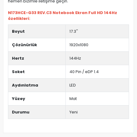
hemen bizimle iletişime geçin.
N173HCE-G33 REV.C3 Notebook Ekran Full HD 144Hz
özellikleri:
Boyut
17.3''
Çözünürlük
1920x1080
Hertz
144Hz
Soket
40 Pin / eDP 1.4
Aydınlatma
LED
Yüzey
Mat
Durumu
Yeni