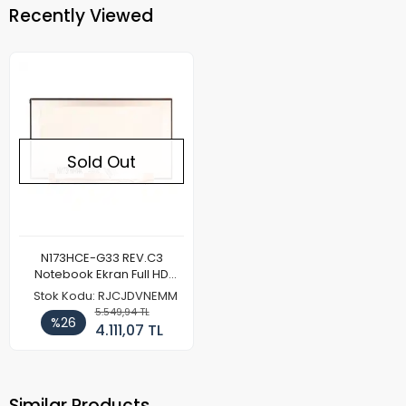
Recently Viewed
Sold Out
N173HCE-G33 REV.C3
Notebook Ekran Full HD
144Hz
Stok Kodu: RJCJDVNEMM
5.549,94 TL
%26
4.111,07 TL
Similar Products