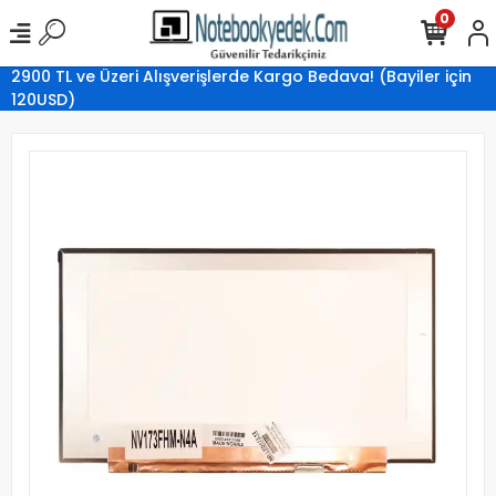
0
2900 TL ve Üzeri Alışverişlerde Kargo Bedava! (Bayiler için
120USD)