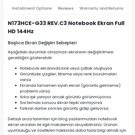
Installment Options
Reviews
Warranty and Returns
N173HCE-G33 REV.C3 Notebook Ekran Full
HD 144Hz
Başlıca Ekran Değişim Sebepleri
Aşağıdaki durumlar cihazınızın ekranının değiştirilmesi
gerektiğini gösterebilir:
Notebook ekranında kırık veya çatlak oluştuysa
Görüntüde çizgiler, titreme veya renk bozulmaları
varsa
Ekranda tamamen siyah ekran (görüntü gelmeme)
problemi varsa
Arka ışık yanıyor ancak görüntü görünmüyorsa
Sıvı teması sonucu ekran tepki vermiyorsa
Fiziksel darbe sonrası görüntü gidip geliyorsa
Detaylı arıza tanımları için blog yazılarımızdan notebook
ekran arızaları ile ilgili makalemizi okuyabilirsiniz. Ürünün
uyumluluğu ve özellikleri hakkında daha fazla bilgi almak için