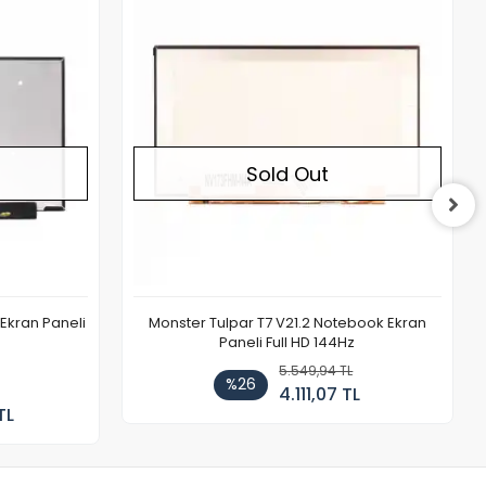
Out of stock
Out of stock
Sold Out
Ekran Paneli
Monster Tulpar T7 V21.2 Notebook Ekran
Paneli Full HD 144Hz
5.549,94 TL
%26
4.111,07 TL
TL