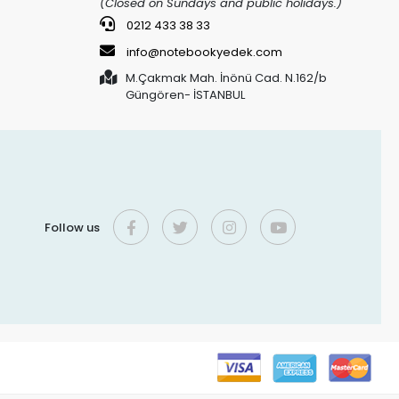
(Closed on Sundays and public holidays.)
0212 433 38 33
info@notebookyedek.com
M.Çakmak Mah. İnönü Cad. N.162/b
Güngören- İSTANBUL
Follow us