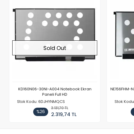
Out of stock
Sold Out
KD160N06-30NI-A004 Notebook Ekran
NE156FHM-NX
Paneli Full HD
Stok Kodu: 6DJHYNMQCS
Stok Kodu
3.131,70 TL
%26
2.319,74 TL