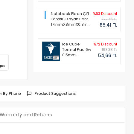
Notebook Ekran Çift
%63 Discount
Taraflı Uzayan Bant
227,76 TL
171mmX8mmX0.3mm
85,41 TL
(1 Set - 2 Adet)
Ice Cube
%72 Discount
Termal Pad 6w
198,38 TL
0.5mm
54,66 TL
50x50mm
ges
r By Phone
Product Suggestions
Warranty and Returns