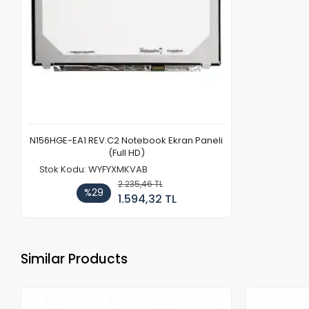
N156HGE-EA1 REV.C2 Notebook Ekran Paneli
(Full HD)
Stok Kodu: WYFYXMKVAB
2.235,46 TL
%29
1.594,32 TL
Similar Products