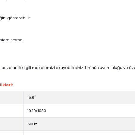
ini gösterebilir:
blemi varsa
arızaları ile ilgili makalemizi okuyabilirsiniz. Ürünün uyumluluğu ve ö
ikleri:
15.6''
1920x1080
60Hz