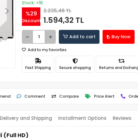
Stock: +18
2.235,46 TL
%29
1.594,32 TL
Discount
Add to cart
Buy Now
Add to my favorites
Fast Shipping
Secure shopping
Returns and Exchan
mend
Comment
Compare
Price Alert
Orde
Delivery and Shipping
Installment Options
Reviews
 (Full HD)