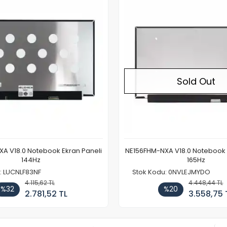
Sold Out
A V18.0 Notebook Ekran Paneli
NE156FHM-NXA V18.0 Notebook 
144Hz
165Hz
: LUCNLF83NF
Stok Kodu: 0NVLEJMYDO
4.115,62 TL
4.448,44 TL
%32
%20
2.781,52 TL
3.558,75 