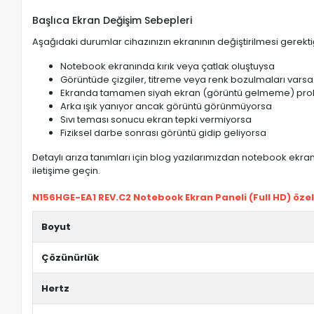
Başlıca Ekran Değişim Sebepleri
Aşağıdaki durumlar cihazınızın ekranının değiştirilmesi gerektiğ
Notebook ekranında kırık veya çatlak oluştuysa
Görüntüde çizgiler, titreme veya renk bozulmaları varsa
Ekranda tamamen siyah ekran (görüntü gelmeme) pro
Arka ışık yanıyor ancak görüntü görünmüyorsa
Sıvı teması sonucu ekran tepki vermiyorsa
Fiziksel darbe sonrası görüntü gidip geliyorsa
Detaylı arıza tanımları için blog yazılarımızdan notebook ekran 
iletişime geçin.
N156HGE-EA1 REV.C2 Notebook Ekran Paneli (Full HD) özell
Boyut
Çözünürlük
Hertz