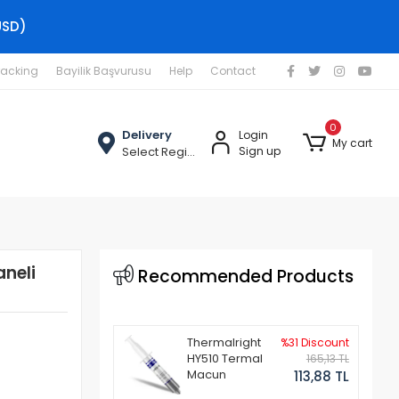
USD)
racking
Bayilik Başvurusu
Help
Contact
0
Delivery
Login
My cart
Select Region
Sign up
neli
Recommended Products
Thermalright
%31 Discount
HY510 Termal
165,13 TL
Macun
113,88 TL