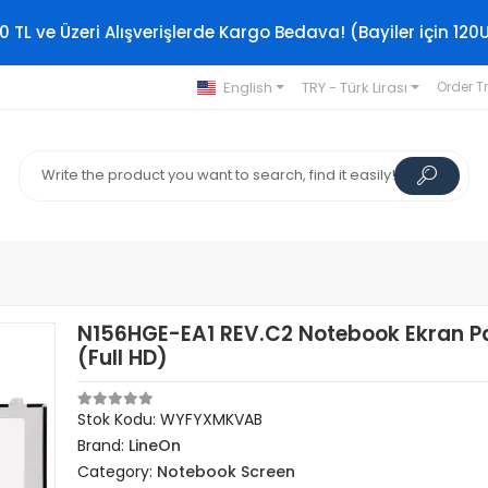
0 TL ve Üzeri Alışverişlerde Kargo Bedava! (Bayiler için 120
English
TRY - Türk Lirası
Order T
N156HGE-EA1 REV.C2 Notebook Ekran Pa
(Full HD)
Stok Kodu: WYFYXMKVAB
Brand:
LineOn
Category:
Notebook Screen