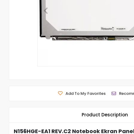
Add To My Favorites
Recom
Product Description
N156HGE-EA1 REV.C2 Notebook Ekran Paneli