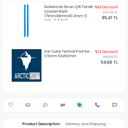
Notebook Ekran Çift Taraflı
%63 Discount
Uzayan Bant
227,76 TL
171mmX8mmX0.3mm (1
85,41 TL
Set - 2 Adet)
Ice Cube Termal Pad 6w
%72 Discount
0.5mm 50x50mm
198,38 TL
54,66 TL
Product Description
Delivery and Shipping