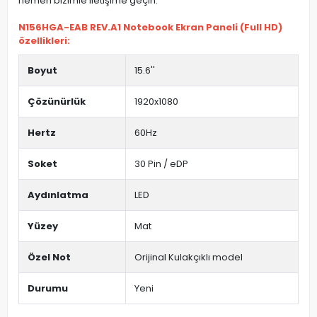
hemen bizimle iletişime geçin.
N156HGA-EAB REV.A1 Notebook Ekran Paneli (Full HD)
özellikleri:
Boyut
15.6''
Çözünürlük
1920x1080
Hertz
60Hz
Soket
30 Pin / eDP
Aydınlatma
LED
Yüzey
Mat
Özel Not
Orijinal Kulakçıklı model
Durumu
Yeni