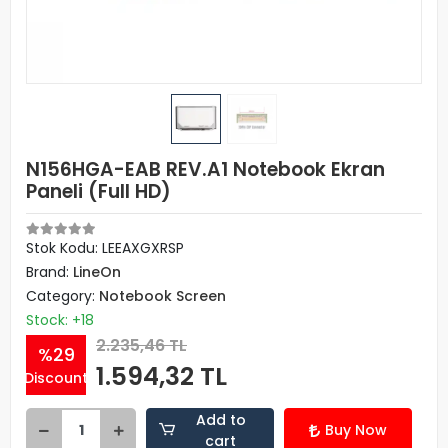
N156HGA-EAB REV.A1 Notebook Ekran
Paneli (Full HD)
Stok Kodu: LEEAXGXRSP
Brand:
LineOn
Category:
Notebook Screen
Stock: +18
2.235,46 TL
%29
1.594,32 TL
Discount
Add to
Buy Now
cart