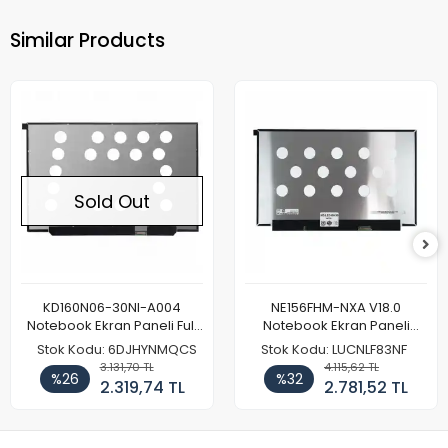
Similar Products
Sold Out
KD160N06-30NI-A004
NE156FHM-NXA V18.0
Notebook Ekran Paneli Full
Notebook Ekran Paneli
HD
144Hz
Stok Kodu: 6DJHYNMQCS
Stok Kodu: LUCNLF83NF
3.131,70 TL
4.115,62 TL
%26
%32
2.319,74 TL
2.781,52 TL