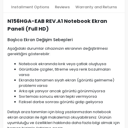
Installment Options
Reviews
Warranty and Returns
N156HGA-EAB REV.A1 Notebook Ekran
Paneli (Full HD)
Başlıca Ekran Değişim Sebepleri
Aşağıdaki durumlar cihazınızın ekranının değiştirilmesi
gerektiğini gösterebilir:
Notebook ekranında kırık veya çatlak oluştuysa
Görüntüde çizgiler, titreme veya renk bozulmaları
varsa
Ekranda tamamen siyah ekran (görüntü gelmeme)
problemi varsa
Arka ışık yanıyor ancak görüntü görünmüyorsa
Sıvı teması sonucu ekran tepki vermiyorsa
Fiziksel darbe sonrası görüntü gidip geliyorsa
Detaylı arıza tanımları için blog yazılarımızdan notebook
ekran arızaları ile ilgili makalemizi okuyabilirsiniz. Ürünün
uyumluluğu ve özellikleri hakkında daha fazla bilgi almak için