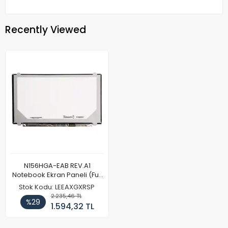
Recently Viewed
N156HGA-EAB REV.A1
Notebook Ekran Paneli (Full
HD)
Stok Kodu: LEEAXGXRSP
2.235,46 TL
%29
1.594,32 TL