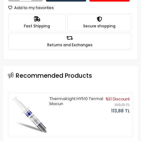
Add to my favorites
Fast Shipping
Secure shopping
Returns and Exchanges
Recommended Products
Thermalright HY510 Termal
%31 Discount
Macun
165,13 TL
113,88 TL