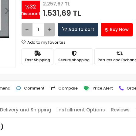
2.257,67 TL
%32
1.531,69 TL
Discount
Add to cart
Buy Now
Add to my favorites
Fast Shipping
Secure shopping
Returns and Exchan
mend
Comment
Compare
Price Alert
Orde
Delivery and Shipping
Installment Options
Reviews
D)