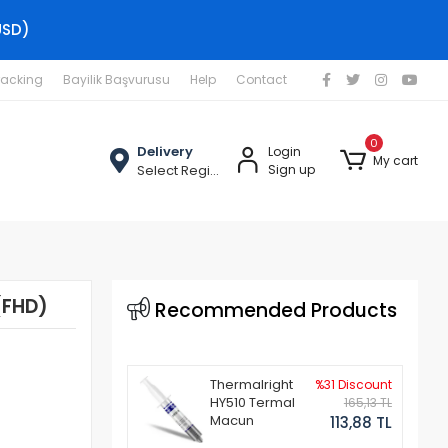
USD)
racking
Bayilik Başvurusu
Help
Contact
0
Delivery
Login
My cart
Select Region
Sign up
(FHD)
Recommended Products
Thermalright
%31 Discount
HY510 Termal
165,13 TL
Macun
113,88 TL