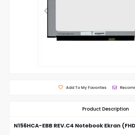
Add To My Favorites
Recom
Product Description
N156HCA-EBB REV.C4 Notebook Ekran (FH