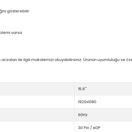
ini gösterebilir:
blemi varsa
arızaları ile ilgili makalemizi okuyabilirsiniz. Ürünün uyumluluğu ve ö
15.6''
1920x1080
60Hz
30 Pin / eDP