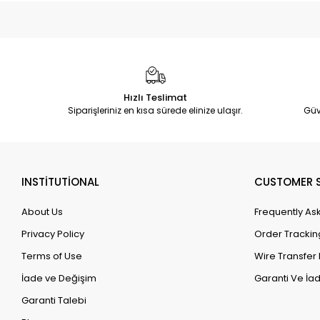
Hızlı Teslimat
Siparişleriniz en kısa sürede elinize ulaşır.
Güv
INSTİTUTİONAL
CUSTOMER S
About Us
Frequently As
Privacy Policy
Order Trackin
Terms of Use
Wire Transfer 
İade ve Değişim
Garanti Ve İad
Garanti Talebi