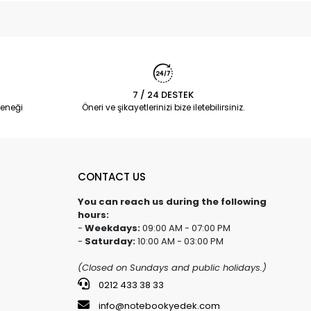
7 / 24 DESTEK
eneği
Öneri ve şikayetlerinizi bize iletebilirsiniz.
CONTACT US
You can reach us during the following
hours:
-
Weekdays:
09:00 AM - 07:00 PM
-
Saturday:
10:00 AM - 03:00 PM
(Closed on Sundays and public holidays.)
0212 433 38 33
info@notebookyedek.com