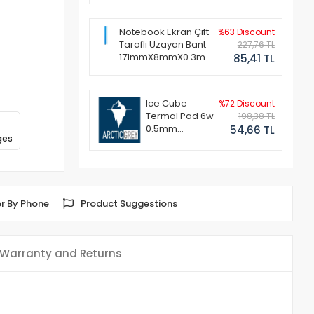
Notebook Ekran Çift
%63 Discount
Taraflı Uzayan Bant
227,76 TL
171mmX8mmX0.3mm
85,41 TL
(1 Set - 2 Adet)
Ice Cube
%72 Discount
Termal Pad 6w
198,38 TL
0.5mm
54,66 TL
ges
50x50mm
r By Phone
Product Suggestions
Warranty and Returns