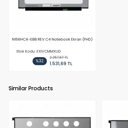
N156HCA-EBB REV.C4 Notebook Ekran (FHD)
Stok Kodu: EXIVCMMXUD
2.257,67 TL
%32
1.531,69 TL
Similar Products
Out of stock