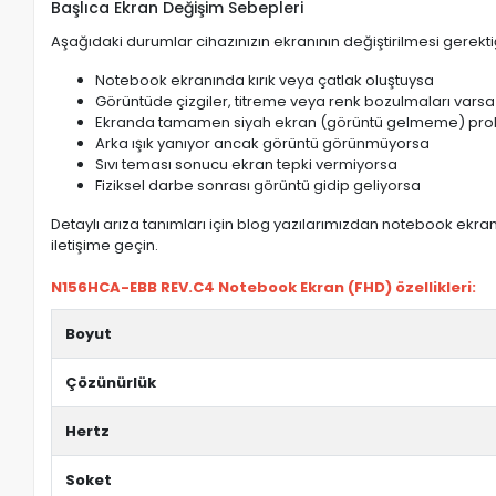
Başlıca Ekran Değişim Sebepleri
Aşağıdaki durumlar cihazınızın ekranının değiştirilmesi gerektiğ
Notebook ekranında kırık veya çatlak oluştuysa
Görüntüde çizgiler, titreme veya renk bozulmaları varsa
Ekranda tamamen siyah ekran (görüntü gelmeme) pro
Arka ışık yanıyor ancak görüntü görünmüyorsa
Sıvı teması sonucu ekran tepki vermiyorsa
Fiziksel darbe sonrası görüntü gidip geliyorsa
Detaylı arıza tanımları için blog yazılarımızdan notebook ekran 
iletişime geçin.
N156HCA-EBB REV.C4 Notebook Ekran (FHD) özellikleri:
Boyut
Çözünürlük
Hertz
Soket