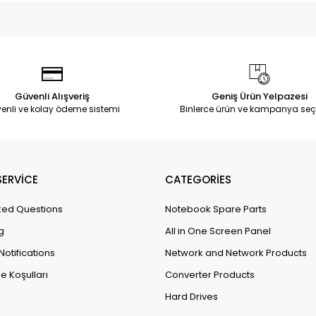
Güvenli Alışveriş
Geniş Ürün Yelpazesi
enli ve kolay ödeme sistemi
Binlerce ürün ve kampanya seç
ERVİCE
CATEGORİES
ked Questions
Notebook Spare Parts
g
All in One Screen Panel
Notifications
Network and Network Products
e Koşulları
Converter Products
Hard Drives