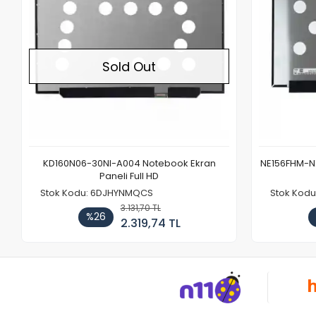
Sold Out
KD160N06-30NI-A004 Notebook Ekran
NE156FHM-NX
Paneli Full HD
Stok Kodu: 6DJHYNMQCS
Stok Kodu
3.131,70 TL
%26
2.319,74 TL