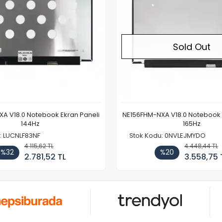
Sold Out
A V18.0 Notebook Ekran Paneli
NE156FHM-NXA V18.0 Notebook 
144Hz
165Hz
: LUCNLF83NF
Stok Kodu: 0NVLEJMYDO
4.115,62 TL
4.448,44 TL
%32
%20
2.781,52 TL
3.558,75 