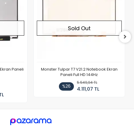
Sold Out
Ekran Paneli
Monster Tulpar T7 V21.2 Notebook Ekran
Paneli Full HD 144Hz
5.549,94 TL
%26
4.111,07 TL
TL