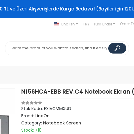
0 TL ve Üzeri Alışverişlerde Kargo Bedava! (Bayiler için 120
English
TRY - Türk Lirası
Order T
N156HCA-EBB REV.C4 Notebook Ekran 
Stok Kodu: EXIVCMMXUD
Brand:
LineOn
Category:
Notebook Screen
Stock: +18