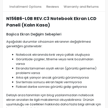
Installment Options
Reviews
Warranty and Returns
N156B6-L0B REV.C3 Notebook Ekran LCD
Paneli (Kalın Kasa)
Başlıca Ekran Değişim Sebepleri
Aşağıdaki durumlar cihazınızın ekranının değiştirilmesi
gerektiğini gösterebilir:
Notebook ekranında kırık veya çatlak oluştuysa
Görüntüde çizgiler, titreme veya renk bozulmaları
varsa
Ekranda tamamen siyah ekran (görüntü gelmeme)
problemi varsa
Arka ışık yanıyor ancak görüntü görünmüyorsa
Sıvı teması sonucu ekran tepki vermiyorsa
Fiziksel darbe sonrası görüntü gidip geliyorsa
Detaylı arıza tanımları için blog yazılarımızdan notebook
ekran arızaları ile ilgili makalemizi okuyabilirsiniz. Ürünün
uyumluluğu ve özellikleri hakkında daha fazla bilgi almak için