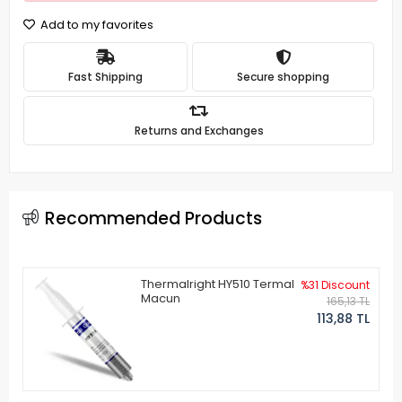
Add to my favorites
Fast Shipping
Secure shopping
Returns and Exchanges
Recommended Products
Thermalright HY510 Termal
%31 Discount
Macun
165,13 TL
113,88 TL