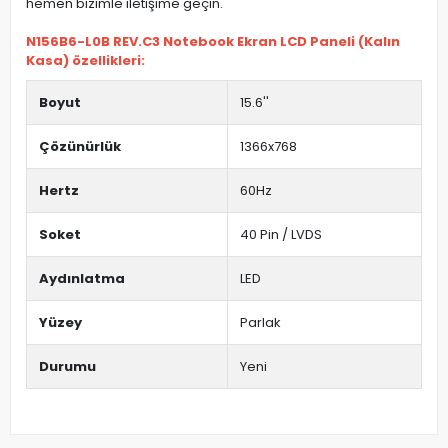
hemen bizimle iletişime geçin.
N156B6-L0B REV.C3 Notebook Ekran LCD Paneli (Kalın
Kasa) özellikleri:
Boyut
15.6''
Çözünürlük
1366x768
Hertz
60Hz
Soket
40 Pin / LVDS
Aydınlatma
LED
Yüzey
Parlak
Durumu
Yeni