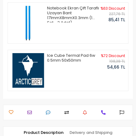
Notebook Ekran Çift Taraflı
%63 Discount
Uzayan Bant
227,76 TL
171mmX8mmX0.3mm (1
85,41 TL
Set - 2 Adet)
Ice Cube Termal Pad 6w
%72 Discount
0.5mm 50x50mm
198,38 TL
54,66 TL
Product Description
Delivery and Shipping