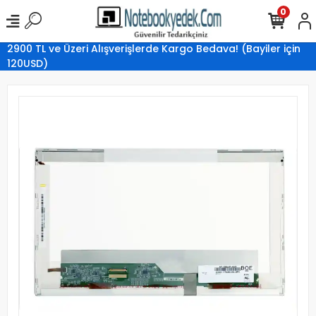
0
2900 TL ve Üzeri Alışverişlerde Kargo Bedava! (Bayiler için
120USD)