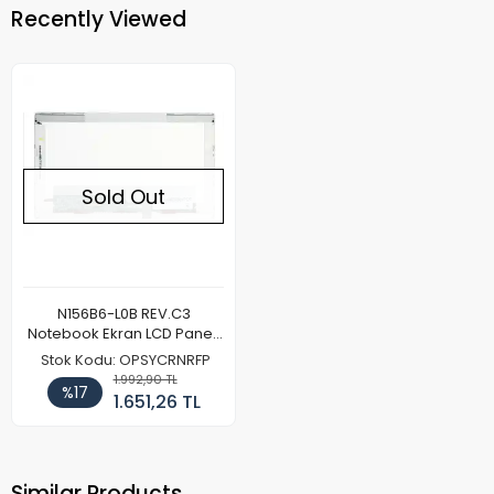
Recently Viewed
Sold Out
N156B6-L0B REV.C3
Notebook Ekran LCD Paneli
(Kalın Kasa)
Stok Kodu: OPSYCRNRFP
1.992,90 TL
%17
1.651,26 TL
Similar Products