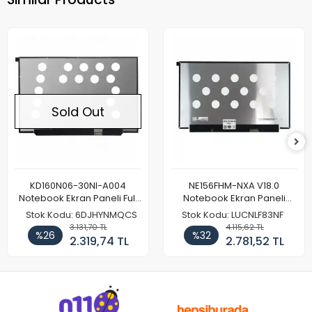
Sold Out
KD160N06-30NI-A004
NE156FHM-NXA V18.0
Notebook Ekran Paneli Full
Notebook Ekran Paneli
HD
144Hz
Stok Kodu: 6DJHYNMQCS
Stok Kodu: LUCNLF83NF
3.131,70 TL
4.115,62 TL
%26
%32
2.319,74 TL
2.781,52 TL