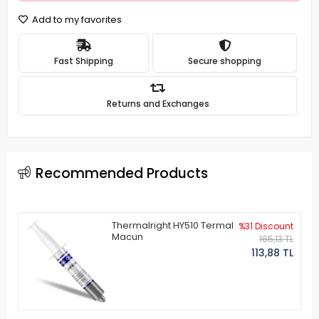
Add to my favorites
Fast Shipping
Secure shopping
Returns and Exchanges
Recommended Products
Thermalright HY510 Termal
%31 Discount
Macun
165,13 TL
113,88 TL