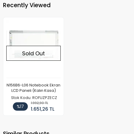
Recently Viewed
Sold Out
N156B6-L06 Notebook Ekran
LCD Paneli (Kalın Kasa)
Stok Kodu: ROFUZPZECZ
1.992,90 TL
%17
1.651,26 TL
Similar Products