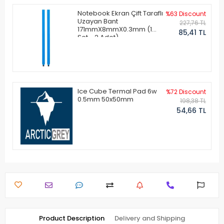
Notebook Ekran Çift Taraflı
%63 Discount
Uzayan Bant
227,76 TL
171mmX8mmX0.3mm (1
85,41 TL
Set - 2 Adet)
Ice Cube Termal Pad 6w
%72 Discount
0.5mm 50x50mm
198,38 TL
54,66 TL
Product Description
Delivery and Shipping