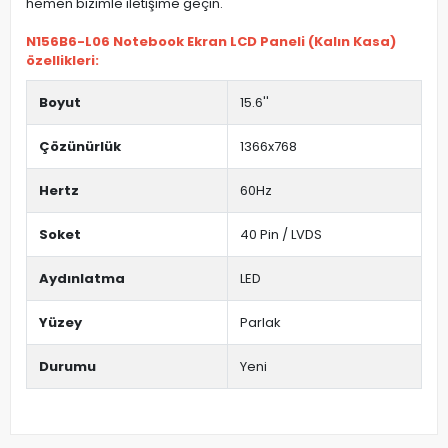
hemen bizimle iletişime geçin.
N156B6-L06 Notebook Ekran LCD Paneli (Kalın Kasa)
özellikleri:
Boyut
15.6''
Çözünürlük
1366x768
Hertz
60Hz
Soket
40 Pin / LVDS
Aydınlatma
LED
Yüzey
Parlak
Durumu
Yeni