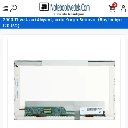
0
2900 TL ve Üzeri Alışverişlerde Kargo Bedava! (Bayiler için
120USD)