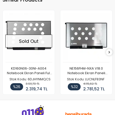
Sold Out
KD160N06-30NI-A004
NE156FHM-NXA V18.0
Notebook Ekran Paneli Full
Notebook Ekran Paneli
HD
144Hz
Stok Kodu: 6DJHYNMQCS
Stok Kodu: LUCNLF83NF
3.131,70 TL
4.115,62 TL
%26
%32
2.319,74 TL
2.781,52 TL