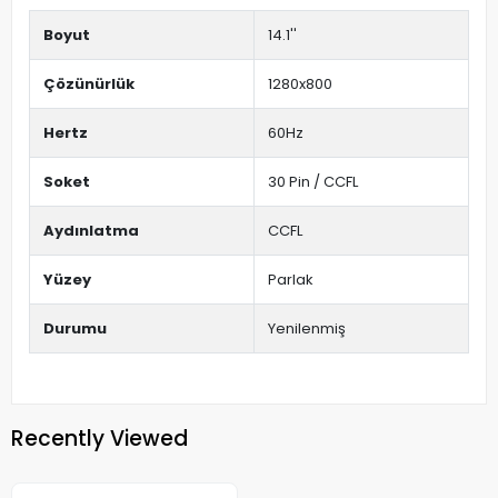
Boyut
14.1''
Çözünürlük
1280x800
Hertz
60Hz
Soket
30 Pin / CCFL
Aydınlatma
CCFL
Yüzey
Parlak
Durumu
Yenilenmiş
Recently Viewed