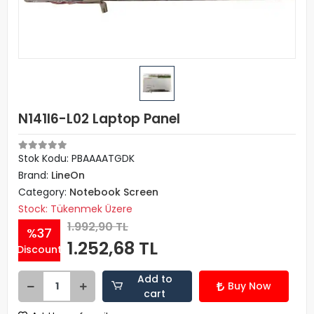
N141I6-L02 Laptop Panel
Stok Kodu: PBAAAATGDK
Brand:
LineOn
Category:
Notebook Screen
Stock: Tükenmek Üzere
1.992,90 TL
%37
1.252,68 TL
Discount
Add to
Buy Now
cart