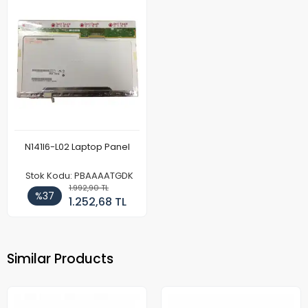
N141I6-L02 Laptop Panel
Stok Kodu: PBAAAATGDK
1.992,90 TL
%37
1.252,68 TL
Similar Products