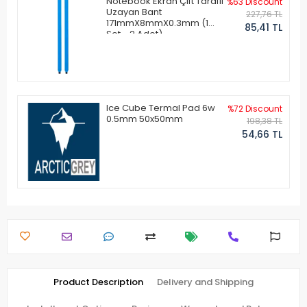
Notebook Ekran Çift Taraflı
%63 Discount
Uzayan Bant
227,76 TL
171mmX8mmX0.3mm (1
85,41 TL
Set - 2 Adet)
Ice Cube Termal Pad 6w
%72 Discount
0.5mm 50x50mm
198,38 TL
54,66 TL
Product Description
Delivery and Shipping