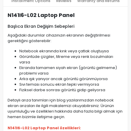
Installment Options
Reviews
Warranty and Returns
N141I6-L02 Laptop Panel
Başlıca Ekran Değişim Sebepleri
Aşağıdaki durumlar cihazınızın ekranının değiştirilmesi
gerektiğini gösterebilir:
Notebook ekranında kırık veya çatlak oluştuysa
Görüntüde çizgiler, titreme veya renk bozulmaları
varsa
Ekranda tamamen siyah ekran (görüntü gelmeme)
problemi varsa
Arka ışık yanıyor ancak görüntü görünmüyorsa
Sıvı teması sonucu ekran tepki vermiyorsa
Fiziksel darbe sonrası görüntü gidip geliyorsa
Detaylı arıza tanımları için blog yazılarımızdan notebook
ekran arızaları ile ilgili makalemizi okuyabilirsiniz. Ürünün
uyumluluğu ve özellikleri hakkında daha fazla bilgi almak için
hemen bizimle iletişime geçin.
N141I6-L02 Laptop Panel özellikleri: