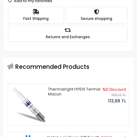
Add to my favorites
Fast Shipping
Secure shopping
Returns and Exchanges
Recommended Products
Thermalright HY510 Termal
%31 Discount
Macun
165,13 TL
113,88 TL