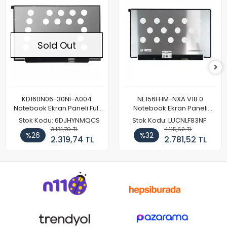
Sold Out
KD160N06-30NI-A004
NE156FHM-NXA V18.0
Notebook Ekran Paneli Full
Notebook Ekran Paneli
HD
144Hz
Stok Kodu: 6DJHYNMQCS
Stok Kodu: LUCNLF83NF
3.131,70 TL
4.115,62 TL
%26
%32
2.319,74 TL
2.781,52 TL