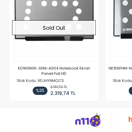
Sold Out
KD160N06-30NI-A004 Notebook Ekran
NE156FHM-NX
Paneli Full HD
Stok Kodu: 6DJHYNMQCS
Stok Kodu
3.131,70 TL
%26
2.319,74 TL