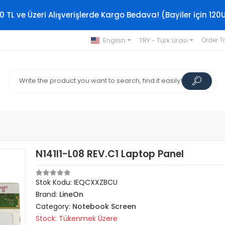
0 TL ve Üzeri Alışverişlerde Kargo Bedava! (Bayiler için 120
English
TRY - Türk Lirası
Order T
N141I1-L08 REV.C1 Laptop Panel
Stok Kodu: IEQCXXZBCU
Brand:
LineOn
Category:
Notebook Screen
Stock: Tükenmek Üzere