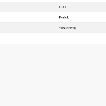
CCFL
Parlak
Yenilenmiş