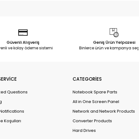
Güvenli Alışveriş
Geniş Ürün Yelpazesi
enli ve kolay ödeme sistemi
Binlerce ürün ve kampanya seç
ERVİCE
CATEGORİES
ked Questions
Notebook Spare Parts
g
All in One Screen Panel
Notifications
Network and Network Products
e Koşulları
Converter Products
Hard Drives