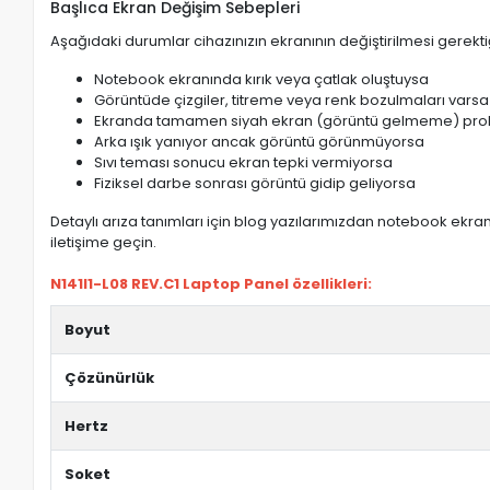
Başlıca Ekran Değişim Sebepleri
Aşağıdaki durumlar cihazınızın ekranının değiştirilmesi gerektiğ
Notebook ekranında kırık veya çatlak oluştuysa
Görüntüde çizgiler, titreme veya renk bozulmaları varsa
Ekranda tamamen siyah ekran (görüntü gelmeme) pro
Arka ışık yanıyor ancak görüntü görünmüyorsa
Sıvı teması sonucu ekran tepki vermiyorsa
Fiziksel darbe sonrası görüntü gidip geliyorsa
Detaylı arıza tanımları için blog yazılarımızdan notebook ekran 
iletişime geçin.
N141I1-L08 REV.C1 Laptop Panel özellikleri:
Boyut
Çözünürlük
Hertz
Soket