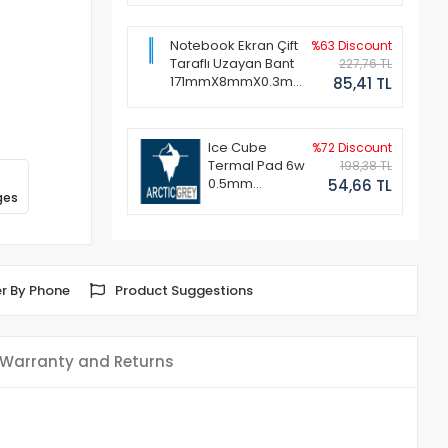
Notebook Ekran Çift
%63 Discount
Taraflı Uzayan Bant
227,76 TL
171mmX8mmX0.3mm
85,41 TL
(1 Set - 2 Adet)
Ice Cube
%72 Discount
Termal Pad 6w
198,38 TL
0.5mm
54,66 TL
ges
50x50mm
r By Phone
Product Suggestions
Warranty and Returns