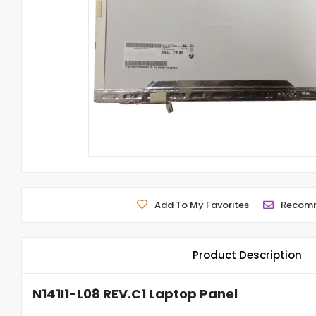
Add To My Favorites
Recom
Product Description
N141I1-L08 REV.C1 Laptop Panel