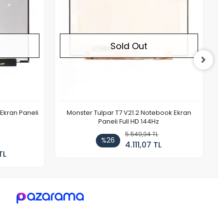
Sold Out
Ekran Paneli
Monster Tulpar T7 V21.2 Notebook Ekran
Paneli Full HD 144Hz
5.549,94 TL
%26
4.111,07 TL
TL