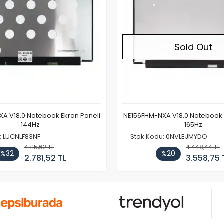
Sold Out
A V18.0 Notebook Ekran Paneli
NE156FHM-NXA V18.0 Notebook 
144Hz
165Hz
: LUCNLF83NF
Stok Kodu: 0NVLEJMYDO
4.115,62 TL
4.448,44 TL
%32
%20
2.781,52 TL
3.558,75 