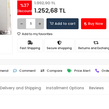
1.992,90 TL
%37
1.252,68 TL
Discount
Add to cart
Buy Now
Add to my favorites
Fast Shipping
Secure shopping
Returns and Exchan
mend
Comment
Compare
Price Alert
Orde
Delivery and Shipping
Installment Options
Reviews