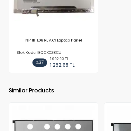
N141I1-L08 REV.C1 Laptop Panel
Stok Kodu: IEQCXXZBCU
1.992,90 TL
%37
1.252,68 TL
Similar Products
Out of stock