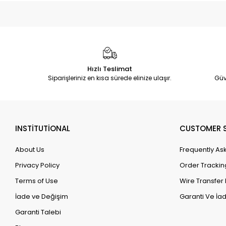
Hızlı Teslimat
Siparişleriniz en kısa sürede elinize ulaşır.
Güv
INSTİTUTİONAL
CUSTOMER S
About Us
Frequently As
Privacy Policy
Order Trackin
Terms of Use
Wire Transfer 
İade ve Değişim
Garanti Ve İad
Garanti Talebi