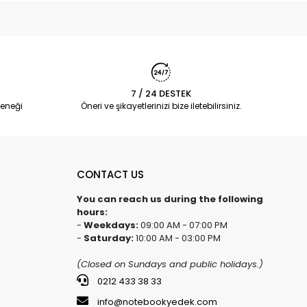
7 / 24 DESTEK
eneği
Öneri ve şikayetlerinizi bize iletebilirsiniz.
CONTACT US
You can reach us during the following
hours:
-
Weekdays:
09:00 AM - 07:00 PM
-
Saturday:
10:00 AM - 03:00 PM
(Closed on Sundays and public holidays.)
0212 433 38 33
info@notebookyedek.com