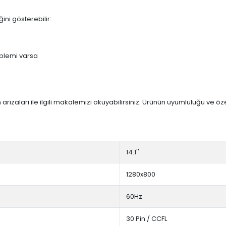
ini gösterebilir:
blemi varsa
arızaları ile ilgili makalemizi okuyabilirsiniz. Ürünün uyumluluğu ve ö
14.1''
1280x800
60Hz
30 Pin / CCFL