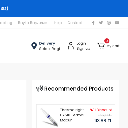
USD)
racking
Bayilik Başvurusu
Help
Contact
0
Delivery
Login
My cart
Select Region
Sign up
Recommended Products
Thermalright
%31 Discount
HY510 Termal
165,13 TL
Macun
113,88 TL