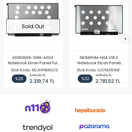
Sold Out
KD160N06-30NI-A004
NE156FHM-NXA V18.0
Notebook Ekran Paneli Full
Notebook Ekran Paneli
HD
144Hz
Stok Kodu: 6DJHYNMQCS
Stok Kodu: LUCNLF83NF
3.131,70 TL
4.115,62 TL
%26
%32
2.319,74 TL
2.781,52 TL