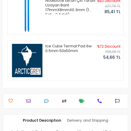
Notebook Ekran Çift Taraflı
%63 Discount
Uzayan Bant
227,76 TL
171mmX8mmX0.3mm (1
85,41 TL
Set - 2 Adet)
Ice Cube Termal Pad 6w
%72 Discount
0.5mm 50x50mm
198,38 TL
54,66 TL
Product Description
Delivery and Shipping