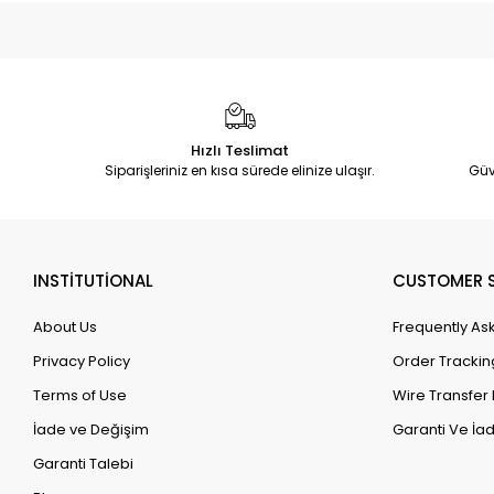
Hızlı Teslimat
Siparişleriniz en kısa sürede elinize ulaşır.
Güv
INSTİTUTİONAL
CUSTOMER S
About Us
Frequently As
Privacy Policy
Order Trackin
Terms of Use
Wire Transfer 
İade ve Değişim
Garanti Ve İad
Garanti Talebi