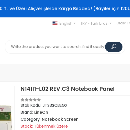
0 TL ve Üzeri Alışverişlerde Kargo Bedava! (Bayiler için 120
English
TRY - Türk Lirası
Order T
N141I1-L02 REV.C3 Notebook Panel
Stok Kodu: JTSBSCBEGX
Brand:
LineOn
Category:
Notebook Screen
Stock: Tükenmek Üzere