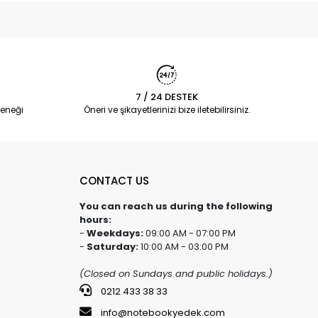
7 / 24 DESTEK
eneği
Öneri ve şikayetlerinizi bize iletebilirsiniz.
CONTACT US
You can reach us during the following
hours:
-
Weekdays:
09:00 AM - 07:00 PM
-
Saturday:
10:00 AM - 03:00 PM
(Closed on Sundays and public holidays.)
0212 433 38 33
info@notebookyedek.com