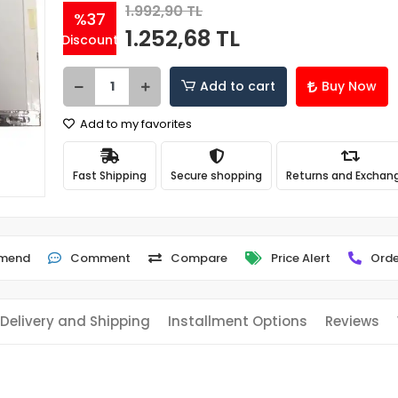
1.992,90 TL
%37
1.252,68 TL
Discount
Add to cart
Buy Now
Add to my favorites
Fast Shipping
Secure shopping
Returns and Exchan
mend
Comment
Compare
Price Alert
Orde
Delivery and Shipping
Installment Options
Reviews