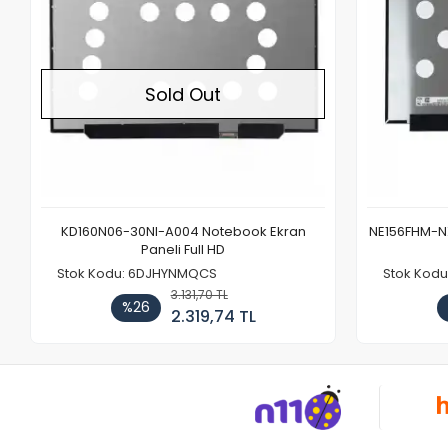
Sold Out
KD160N06-30NI-A004 Notebook Ekran
NE156FHM-NX
Paneli Full HD
Stok Kodu: 6DJHYNMQCS
Stok Kodu
3.131,70 TL
%26
2.319,74 TL