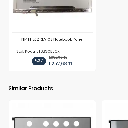
N141I1-L02 REV.C3 Notebook Panel
Stok Kodu: JTSBSCBEGX
1.992,90 TL
%37
1.252,68 TL
Similar Products
Out of stock