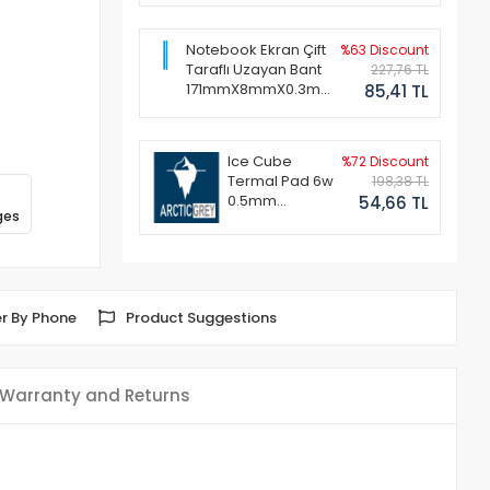
Notebook Ekran Çift
%63 Discount
Taraflı Uzayan Bant
227,76 TL
171mmX8mmX0.3mm
85,41 TL
(1 Set - 2 Adet)
Ice Cube
%72 Discount
Termal Pad 6w
198,38 TL
0.5mm
54,66 TL
ges
50x50mm
r By Phone
Product Suggestions
Warranty and Returns