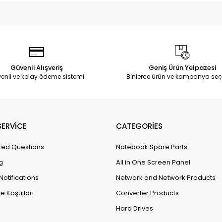
Güvenli Alışveriş
Geniş Ürün Yelpazesi
enli ve kolay ödeme sistemi
Binlerce ürün ve kampanya seç
ERVİCE
CATEGORİES
ked Questions
Notebook Spare Parts
g
All in One Screen Panel
Notifications
Network and Network Products
e Koşulları
Converter Products
Hard Drives