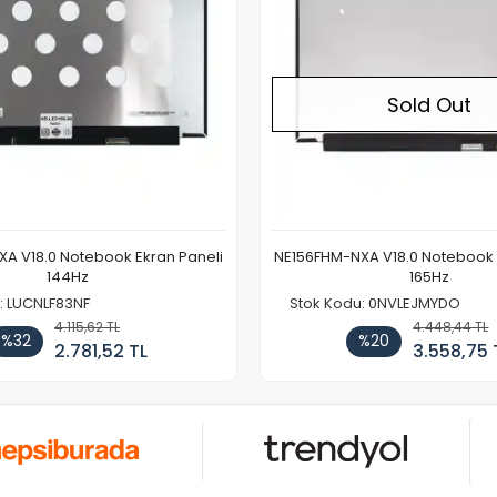
Sold Out
A V18.0 Notebook Ekran Paneli
NE156FHM-NXA V18.0 Notebook 
144Hz
165Hz
: LUCNLF83NF
Stok Kodu: 0NVLEJMYDO
4.115,62 TL
4.448,44 TL
%32
%20
2.781,52 TL
3.558,75 