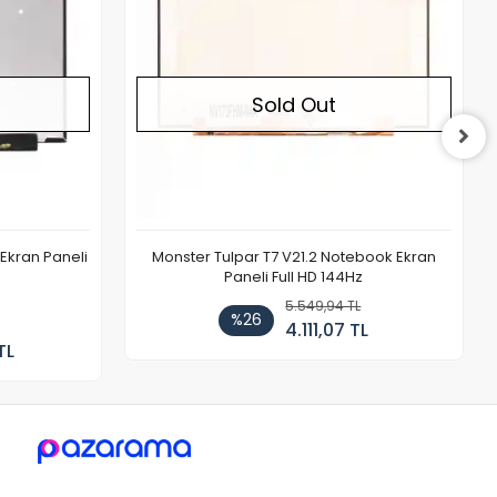
Sold Out
Ekran Paneli
Monster Tulpar T7 V21.2 Notebook Ekran
Paneli Full HD 144Hz
5.549,94 TL
%26
4.111,07 TL
TL