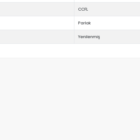
CCFL
Parlak
Yenilenmiş