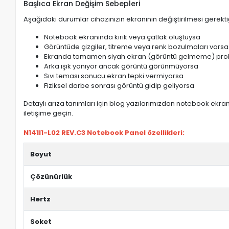
Başlıca Ekran Değişim Sebepleri
Aşağıdaki durumlar cihazınızın ekranının değiştirilmesi gerektiğ
Notebook ekranında kırık veya çatlak oluştuysa
Görüntüde çizgiler, titreme veya renk bozulmaları varsa
Ekranda tamamen siyah ekran (görüntü gelmeme) pro
Arka ışık yanıyor ancak görüntü görünmüyorsa
Sıvı teması sonucu ekran tepki vermiyorsa
Fiziksel darbe sonrası görüntü gidip geliyorsa
Detaylı arıza tanımları için blog yazılarımızdan notebook ekran 
iletişime geçin.
N141I1-L02 REV.C3 Notebook Panel özellikleri:
Boyut
Çözünürlük
Hertz
Soket