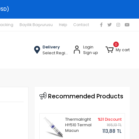
USD)
racking
Bayilik Başvurusu
Help
Contact
0
Delivery
Login
My cart
Select Region
Sign up
Recommended Products
Thermalright
%31 Discount
HY510 Termal
165,13 TL
Macun
113,88 TL