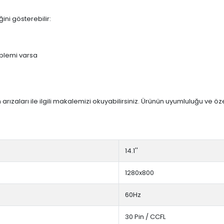
ini gösterebilir:
blemi varsa
arızaları ile ilgili makalemizi okuyabilirsiniz. Ürünün uyumluluğu ve ö
14.1''
1280x800
60Hz
30 Pin / CCFL