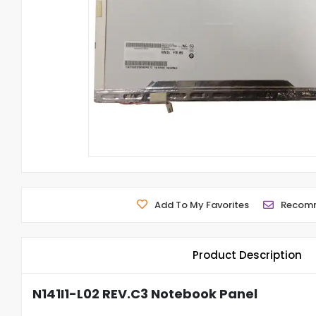
Add To My Favorites
Recom
Product Description
N141I1-L02 REV.C3 Notebook Panel