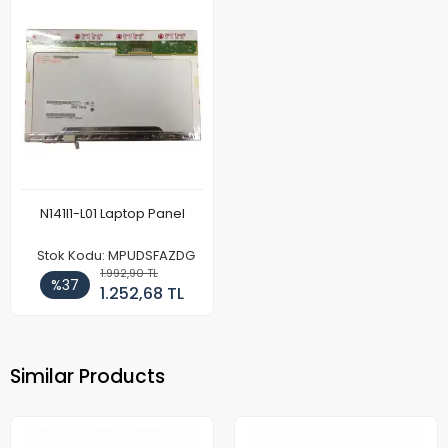
N141I1-L01 Laptop Panel
Stok Kodu: MPUDSFAZDG
1.992,90 TL
%37
1.252,68 TL
Similar Products