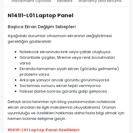
Installment Options
Reviews
Warranty and Returns
N141I1-L01 Laptop Panel
Başlıca Ekran Değişim Sebepleri
Aşağıdaki durumlar cihazınızın ekranının değiştirilmesi
gerektiğini gösterebilir:
Notebook ekranında kırık veya çatlak oluştuysa
Görüntüde çizgiler, titreme veya renk bozulmaları
varsa
Ekranda tamamen siyah ekran (görüntü gelmeme)
problemi varsa
Arka ışık yanıyor ancak görüntü görünmüyorsa
Sıvı teması sonucu ekran tepki vermiyorsa
Fiziksel darbe sonrası görüntü gidip geliyorsa
Detaylı arıza tanımları için blog yazılarımızdan notebook
ekran arızaları ile ilgili makalemizi okuyabilirsiniz. Ürünün
uyumluluğu ve özellikleri hakkında daha fazla bilgi almak için
hemen bizimle iletişime geçin.
N141I1-L01 Laptop Panel özellikleri: