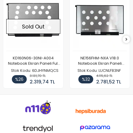
Sold Out
KD160N06-30NI-A004
NE156FHM-NXA V18.0
Notebook Ekran Paneli Full
Notebook Ekran Paneli
HD
144Hz
Stok Kodu: 6DJHYNMQCS
Stok Kodu: LUCNLF83NF
3.131,70 TL
4.115,62 TL
%26
%32
2.319,74 TL
2.781,52 TL