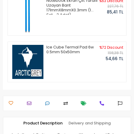
Notebook Ekran Çift Taraflı
%63 Discount
Uzayan Bant
227,76 TL
171mmX8mmX0.3mm (1
85,41 TL
Set - 2 Adet)
Ice Cube Termal Pad 6w
%72 Discount
0.5mm 50x50mm
198,38 TL
54,66 TL
Product Description
Delivery and Shipping