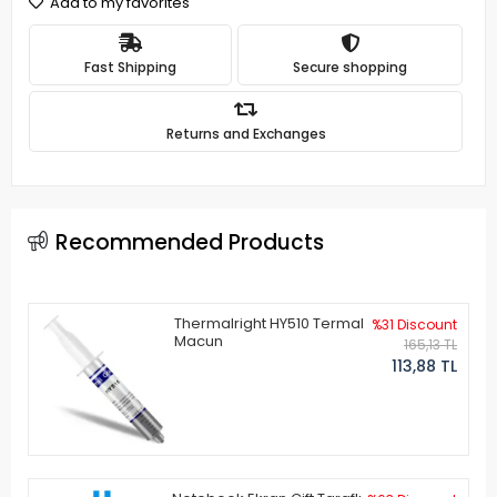
Add to my favorites
Fast Shipping
Secure shopping
Returns and Exchanges
Recommended Products
Thermalright HY510 Termal
%31 Discount
Macun
165,13 TL
113,88 TL