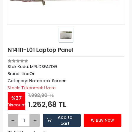
N141I1-L01 Laptop Panel
Stok Kodu: MPUDSFAZDG
Brand:
LineOn
Category:
Notebook Screen
Stock: Tükenmek Üzere
1.992,90 TL
%37
1.252,68 TL
Discount
Add to
Buy Now
cart