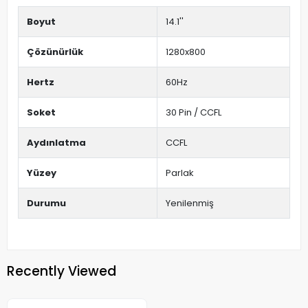
Boyut
14.1''
Çözünürlük
1280x800
Hertz
60Hz
Soket
30 Pin / CCFL
Aydınlatma
CCFL
Yüzey
Parlak
Durumu
Yenilenmiş
Recently Viewed