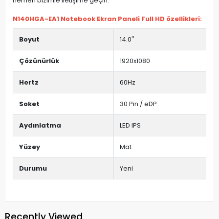
hemen bizimle iletişime geçin.
N140HGA-EA1 Notebook Ekran Paneli Full HD özellikleri:
Boyut
14.0''
Çözünürlük
1920x1080
Hertz
60Hz
Soket
30 Pin / eDP
Aydınlatma
LED IPS
Yüzey
Mat
Durumu
Yeni
Recently Viewed