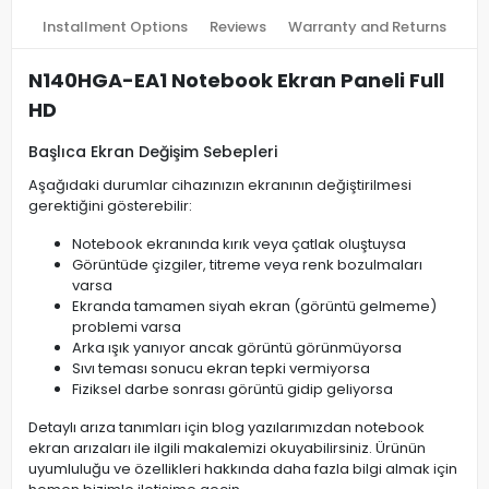
Installment Options
Reviews
Warranty and Returns
N140HGA-EA1 Notebook Ekran Paneli Full
HD
Başlıca Ekran Değişim Sebepleri
Aşağıdaki durumlar cihazınızın ekranının değiştirilmesi
gerektiğini gösterebilir:
Notebook ekranında kırık veya çatlak oluştuysa
Görüntüde çizgiler, titreme veya renk bozulmaları
varsa
Ekranda tamamen siyah ekran (görüntü gelmeme)
problemi varsa
Arka ışık yanıyor ancak görüntü görünmüyorsa
Sıvı teması sonucu ekran tepki vermiyorsa
Fiziksel darbe sonrası görüntü gidip geliyorsa
Detaylı arıza tanımları için blog yazılarımızdan notebook
ekran arızaları ile ilgili makalemizi okuyabilirsiniz. Ürünün
uyumluluğu ve özellikleri hakkında daha fazla bilgi almak için