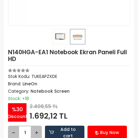
N140HGA-EA1 Notebook Ekran Paneli Full
HD
Stok Kodu: TUKEAPZXDE
Brand:
LineOn
Category:
Notebook Screen
Stock: +18
2.408,55 TL
%30
1.692,12 TL
Discount
Add to
Buy Now
cart