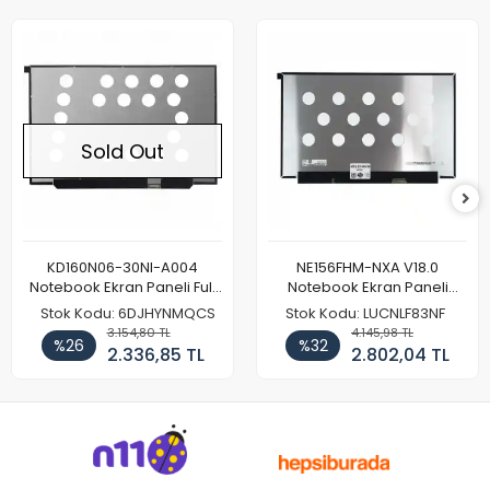
Sold Out
KD160N06-30NI-A004
NE156FHM-NXA V18.0
Notebook Ekran Paneli Full
Notebook Ekran Paneli
HD
144Hz
Stok Kodu: 6DJHYNMQCS
Stok Kodu: LUCNLF83NF
3.154,80 TL
4.145,98 TL
%26
%32
2.336,85 TL
2.802,04 TL