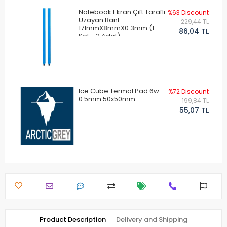
Notebook Ekran Çift Taraflı
%63 Discount
Uzayan Bant
229,44 TL
171mmX8mmX0.3mm (1
86,04 TL
Set - 2 Adet)
Ice Cube Termal Pad 6w
%72 Discount
0.5mm 50x50mm
199,84 TL
55,07 TL
Product Description
Delivery and Shipping