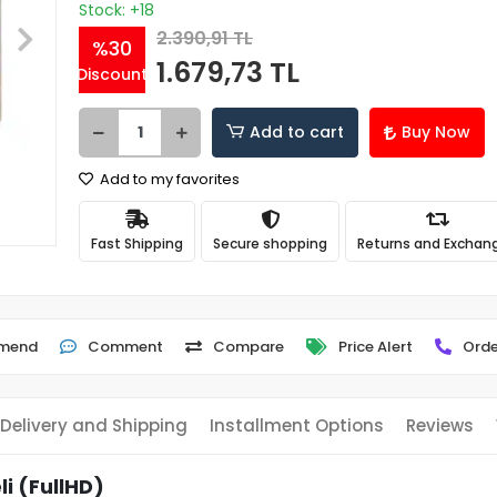
Stock: +18
2.390,91 TL
%30
1.679,73 TL
Discount
Add to cart
Buy Now
Add to my favorites
Fast Shipping
Secure shopping
Returns and Exchan
mend
Comment
Compare
Price Alert
Orde
Delivery and Shipping
Installment Options
Reviews
i (FullHD)