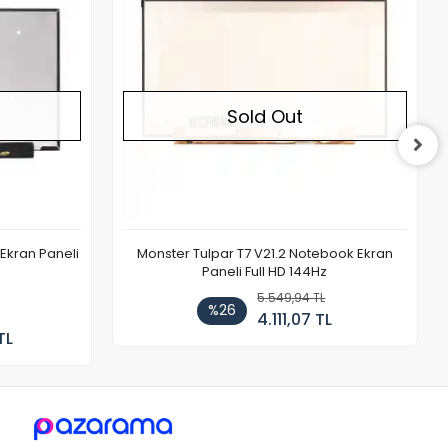
Sold Out
Ekran Paneli
Monster Tulpar T7 V21.2 Notebook Ekran
Paneli Full HD 144Hz
5.549,94 TL
%26
4.111,07 TL
TL