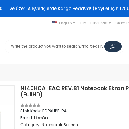
0 TL ve Üzeri Alışverişlerde Kargo Bedava! (Bayiler için 120
English
TRY - Türk Lirası
Order T
N140HCA-EAC REV.B1 Notebook Ekran P
(FullHD)
Stok Kodu: PDRXHPBJRA
Brand:
LineOn
Category:
Notebook Screen