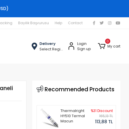
USD)
racking
Bayilik Başvurusu
Help
Contact
0
Delivery
Login
My cart
Select Region
Sign up
aneli
Recommended Products
Thermalright
%31 Discount
HY510 Termal
165,13 TL
Macun
113,88 TL