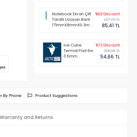
Notebook Ekran Çift
%63 Discount
Taraflı Uzayan Bant
227,76 TL
171mmX8mmX0.3mm
85,41 TL
(1 Set - 2 Adet)
Ice Cube
%72 Discount
Termal Pad 6w
198,38 TL
0.5mm
54,66 TL
50x50mm
ges
r By Phone
Product Suggestions
Warranty and Returns