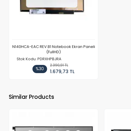
N140HCA-EAC REV.B1 Notebook Ekran Paneli
(FullHD)
Stok Kodu: PDRXHPBJRA
2.390,91 TL
%30
1.679,73 TL
Similar Products
Out of stock