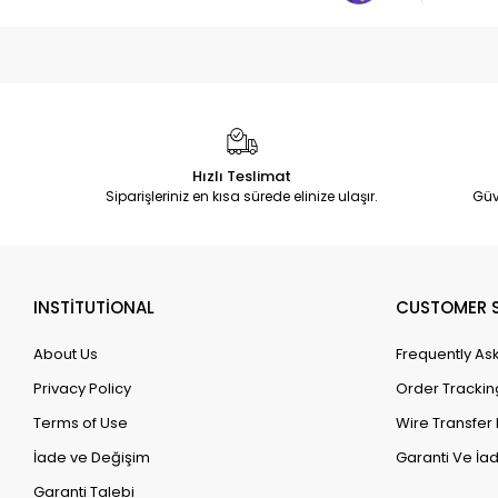
Hızlı Teslimat
Siparişleriniz en kısa sürede elinize ulaşır.
Güv
INSTİTUTİONAL
CUSTOMER S
About Us
Frequently As
Privacy Policy
Order Trackin
Terms of Use
Wire Transfer 
İade ve Değişim
Garanti Ve İad
Garanti Talebi