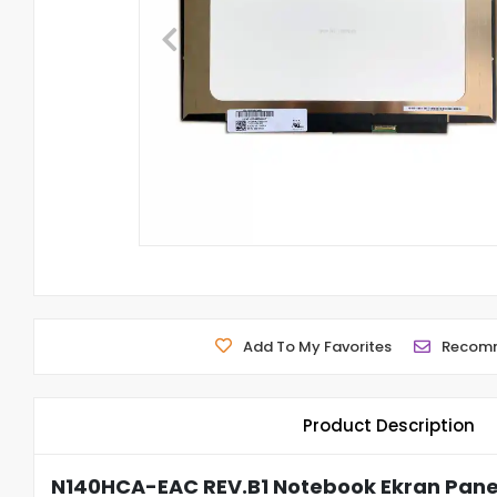
Add To My Favorites
Recom
Product Description
N140HCA-EAC REV.B1 Notebook Ekran Panel