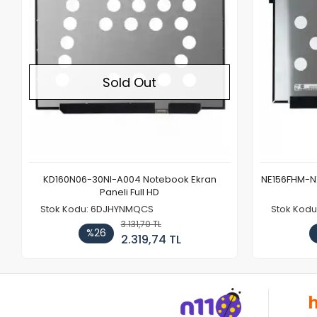
Sold Out
KD160N06-30NI-A004 Notebook Ekran
NE156FHM-NX
Paneli Full HD
Stok Kodu: 6DJHYNMQCS
Stok Kodu
3.131,70 TL
%26
2.319,74 TL