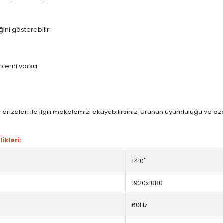
ini gösterebilir:
blemi varsa
arızaları ile ilgili makalemizi okuyabilirsiniz. Ürünün uyumluluğu ve ö
ikleri:
14.0''
1920x1080
60Hz