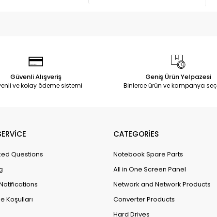
Güvenli Alışveriş
Geniş Ürün Yelpazesi
enli ve kolay ödeme sistemi
Binlerce ürün ve kampanya seç
ERVİCE
CATEGORİES
ked Questions
Notebook Spare Parts
g
All in One Screen Panel
Notifications
Network and Network Products
e Koşulları
Converter Products
Hard Drives