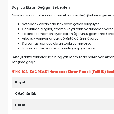
Başlıca Ekran Değişim Sebepleri
Aşağıdaki durumlar cihazınızın ekranının değiştirilmesi gerektiğ
Notebook ekranında kırık veya çatlak oluştuysa
Görüntüde çizgiler, titreme veya renk bozulmaları varsa
Ekranda tamamen siyah ekran (görüntü gelmeme) pro
Arka ışık yanıyor ancak görüntü görünmüyorsa
Sıvı teması sonucu ekran tepki vermiyorsa
Fiziksel darbe sonrası görüntü gidip geliyorsa
Detaylı arıza tanımları için blog yazılarımızdan notebook ekran 
iletişime geçin.
N140HCA-EAC REV.B1 Notebook Ekran Paneli (FullHD) özell
Boyut
Çözünürlük
Hertz