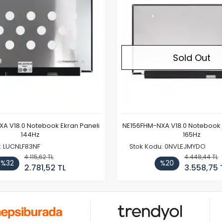
Sold Out
A V18.0 Notebook Ekran Paneli
NE156FHM-NXA V18.0 Notebook 
144Hz
165Hz
: LUCNLF83NF
Stok Kodu: 0NVLEJMYDO
4.115,62 TL
4.448,44 TL
%32
%20
2.781,52 TL
3.558,75 