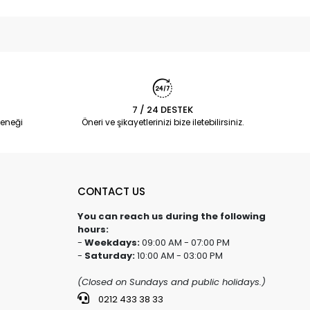
7 / 24 DESTEK
eneği
Öneri ve şikayetlerinizi bize iletebilirsiniz.
CONTACT US
You can reach us during the following
hours:
-
Weekdays:
09:00 AM - 07:00 PM
-
Saturday:
10:00 AM - 03:00 PM
(Closed on Sundays and public holidays.)
0212 433 38 33