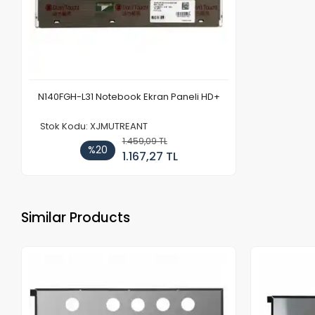
N140FGH-L31 Notebook Ekran Paneli HD+
Stok Kodu: XJMUTREANT
1.459,09 TL
%20
1.167,27 TL
Similar Products
Out of stock