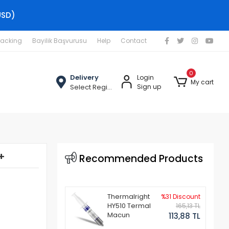
USD)
racking
Bayilik Başvurusu
Help
Contact
0
Delivery
Login
My cart
Select Region
Sign up
+
Recommended Products
Thermalright
%31 Discount
HY510 Termal
165,13 TL
Macun
113,88 TL