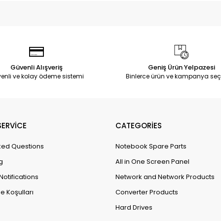
Güvenli Alışveriş
Geniş Ürün Yelpazesi
enli ve kolay ödeme sistemi
Binlerce ürün ve kampanya seç
ERVİCE
CATEGORİES
ked Questions
Notebook Spare Parts
g
All in One Screen Panel
Notifications
Network and Network Products
e Koşulları
Converter Products
Hard Drives