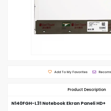
Add To My Favorites
Recom
Product Description
N140FGH-L31 Notebook Ekran Paneli HD+