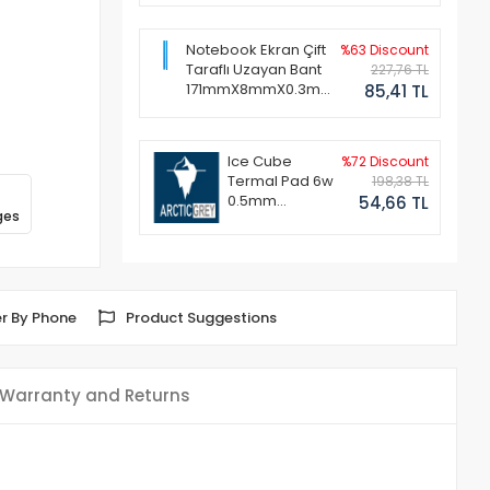
Notebook Ekran Çift
%63 Discount
Taraflı Uzayan Bant
227,76 TL
171mmX8mmX0.3mm
85,41 TL
(1 Set - 2 Adet)
Ice Cube
%72 Discount
Termal Pad 6w
198,38 TL
0.5mm
54,66 TL
ges
50x50mm
r By Phone
Product Suggestions
Warranty and Returns