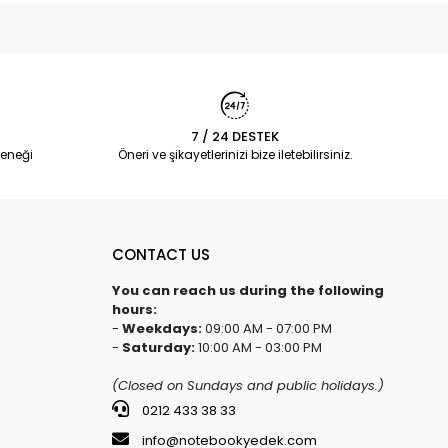
7 / 24 DESTEK
eneği
Öneri ve şikayetlerinizi bize iletebilirsiniz.
CONTACT US
You can reach us during the following
hours:
-
Weekdays:
09:00 AM - 07:00 PM
-
Saturday:
10:00 AM - 03:00 PM
(Closed on Sundays and public holidays.)
0212 433 38 33
info@notebookyedek.com