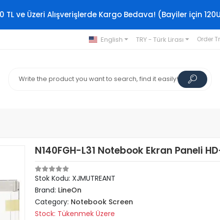
0 TL ve Üzeri Alışverişlerde Kargo Bedava! (Bayiler için 120
English
TRY - Türk Lirası
Order T
N140FGH-L31 Notebook Ekran Paneli HD
Stok Kodu: XJMUTREANT
Brand:
LineOn
Category:
Notebook Screen
Stock: Tükenmek Üzere