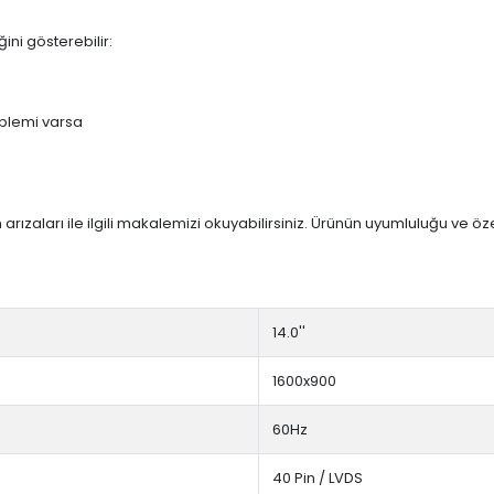
ini gösterebilir:
blemi varsa
arızaları ile ilgili makalemizi okuyabilirsiniz. Ürünün uyumluluğu ve ö
14.0''
1600x900
60Hz
40 Pin / LVDS