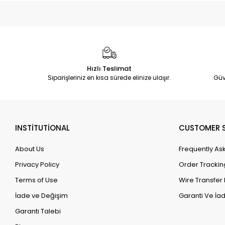
Hızlı Teslimat
Siparişleriniz en kısa sürede elinize ulaşır.
Güv
INSTİTUTİONAL
CUSTOMER S
About Us
Frequently As
Privacy Policy
Order Trackin
Terms of Use
Wire Transfer 
İade ve Değişim
Garanti Ve İad
Garanti Talebi