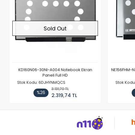
Sold Out
KD160N06-30NI-A004 Notebook Ekran
NE156FHM-NX
Paneli Full HD
Stok Kodu: 6DJHYNMQCS
Stok Kodu
3.131,70 TL
%26
2.319,74 TL