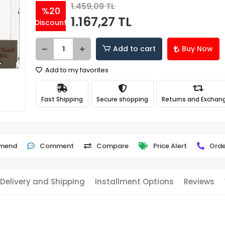
1.459,09 TL
%20
1.167,27 TL
Discount
Add to cart
Buy Now
Add to my favorites
Fast Shipping
Secure shopping
Returns and Exchan
mend
Comment
Compare
Price Alert
Orde
Delivery and Shipping
Installment Options
Reviews