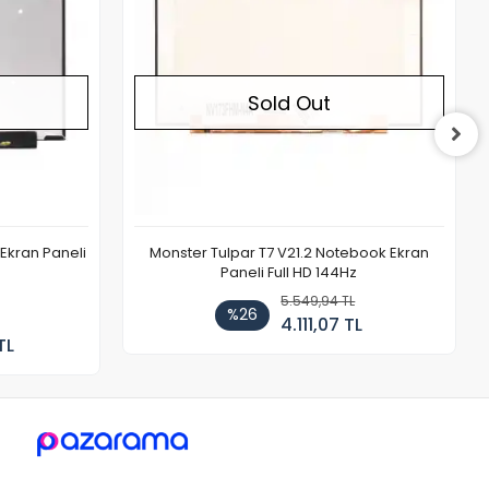
Sold Out
Ekran Paneli
Monster Tulpar T7 V21.2 Notebook Ekran
Paneli Full HD 144Hz
5.549,94 TL
%26
4.111,07 TL
TL