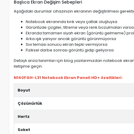
Başlıca Ekran Değişim Sebepleri
Aşağıdaki durumlar cihazınızın ekranının değiştirilmesi gerektiğ
Notebook ekranında kırık veya çatlak oluştuysa
Görüntüde çizgiler, titreme veya renk bozulmaları varsa
Ekranda tamamen siyah ekran (görüntü gelmeme) pro
Arka ışık yanıyor ancak görüntü görünmüyorsa
Sıvı teması sonucu ekran tepki vermiyorsa
Fiziksel darbe sonrası görüntü gidip geliyorsa
Detaylı arıza tanımları için blog yazılarımızdan notebook ekran 
iletişime geçin.
N140FGH-L31 Notebook Ekran Paneli HD+ özellikleri:
Boyut
Çözünürlük
Hertz
Soket