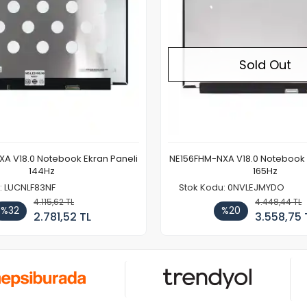
Sold Out
A V18.0 Notebook Ekran Paneli
NE156FHM-NXA V18.0 Notebook 
144Hz
165Hz
: LUCNLF83NF
Stok Kodu: 0NVLEJMYDO
4.115,62 TL
4.448,44 TL
%32
%20
2.781,52 TL
3.558,75 