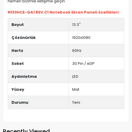
hemen bizimle iletişime geçin.
N133HCE-GA1 REV.C1 Notebook Ekran Paneli özellikleri:
Boyut
13.3''
Çözünürlük
1920x1080
Hertz
60Hz
Soket
30 Pin / eDP
Aydınlatma
LED
Yüzey
Mat
Durumu
Yeni
Recently Viewed