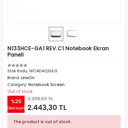
N133HCE-GA1 REV.C1 Notebook Ekran
Paneli
Stok Kodu: WCADAQSULG
Brand:
LineOn
Category:
Notebook Screen
Out of stock
3.298,53 TL
%26
2.443,30 TL
Discount
The product is out of stock.