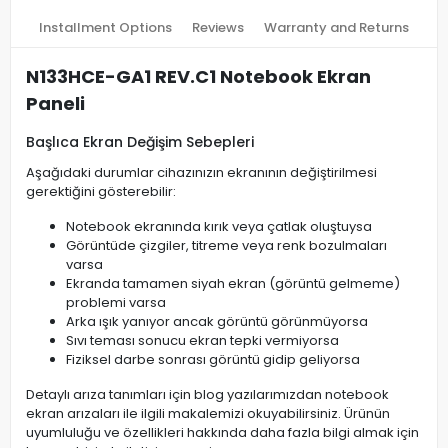
Installment Options
Reviews
Warranty and Returns
N133HCE-GA1 REV.C1 Notebook Ekran
Paneli
Başlıca Ekran Değişim Sebepleri
Aşağıdaki durumlar cihazınızın ekranının değiştirilmesi
gerektiğini gösterebilir:
Notebook ekranında kırık veya çatlak oluştuysa
Görüntüde çizgiler, titreme veya renk bozulmaları
varsa
Ekranda tamamen siyah ekran (görüntü gelmeme)
problemi varsa
Arka ışık yanıyor ancak görüntü görünmüyorsa
Sıvı teması sonucu ekran tepki vermiyorsa
Fiziksel darbe sonrası görüntü gidip geliyorsa
Detaylı arıza tanımları için blog yazılarımızdan notebook
ekran arızaları ile ilgili makalemizi okuyabilirsiniz. Ürünün
uyumluluğu ve özellikleri hakkında daha fazla bilgi almak için