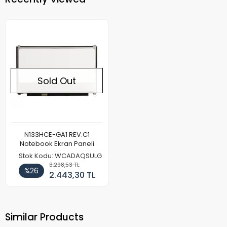
Sold Out
N133HCE-GA1 REV.C1
Notebook Ekran Paneli
Stok Kodu: WCADAQSULG
3.298,53 TL
%26
2.443,30 TL
Similar Products