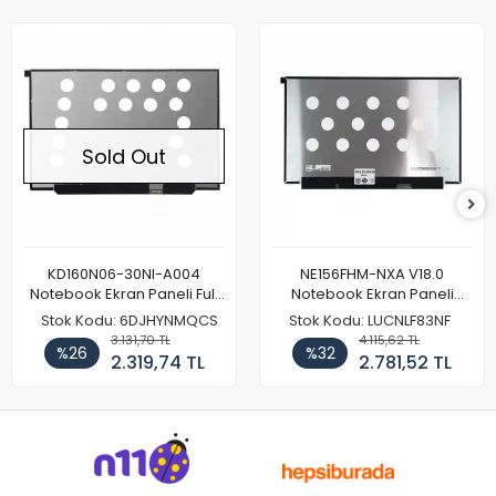
Sold Out
KD160N06-30NI-A004
NE156FHM-NXA V18.0
Notebook Ekran Paneli Full
Notebook Ekran Paneli
HD
144Hz
Stok Kodu: 6DJHYNMQCS
Stok Kodu: LUCNLF83NF
3.131,70 TL
4.115,62 TL
%26
%32
2.319,74 TL
2.781,52 TL