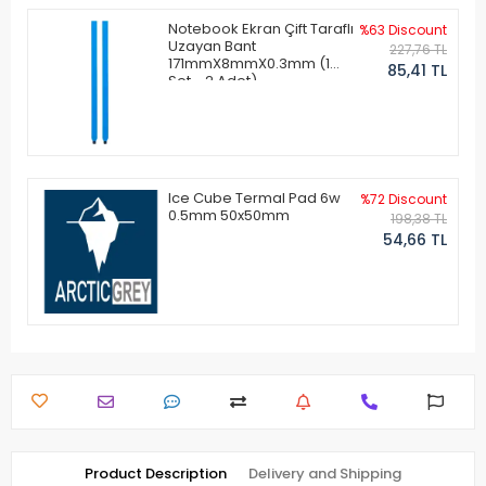
Notebook Ekran Çift Taraflı
%63 Discount
Uzayan Bant
227,76 TL
171mmX8mmX0.3mm (1
85,41 TL
Set - 2 Adet)
Ice Cube Termal Pad 6w
%72 Discount
0.5mm 50x50mm
198,38 TL
54,66 TL
Product Description
Delivery and Shipping