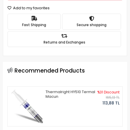
Add to my favorites
Fast Shipping
Secure shopping
Returns and Exchanges
Recommended Products
Thermalright HY510 Termal
%31 Discount
Macun
165,13 TL
113,88 TL