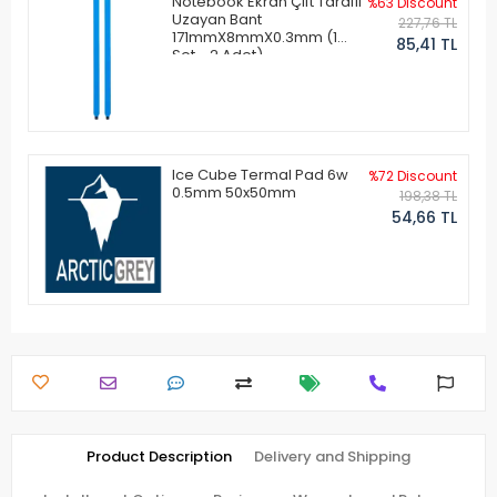
Notebook Ekran Çift Taraflı
%63 Discount
Uzayan Bant
227,76 TL
171mmX8mmX0.3mm (1
85,41 TL
Set - 2 Adet)
Ice Cube Termal Pad 6w
%72 Discount
0.5mm 50x50mm
198,38 TL
54,66 TL
Product Description
Delivery and Shipping