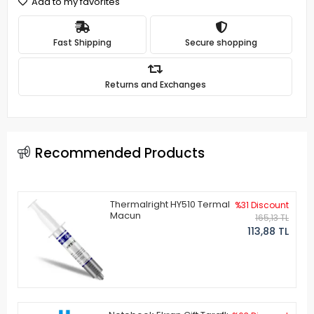
Add to my favorites
Fast Shipping
Secure shopping
Returns and Exchanges
Recommended Products
Thermalright HY510 Termal
%31 Discount
Macun
165,13 TL
113,88 TL