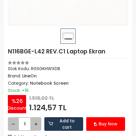
N116BGE-L42 REV.C1 Laptop Ekran
Stok Kodu: RGSGKHWXDB
Brand:
LineOn
Category:
Notebook Screen
Stock: +18
1.518,02 TL
%26
1.124,57 TL
Discount
Add to
Buy Now
cart