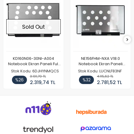
Sold Out
KD160N06-30NI-A004
NE156FHM-NXA V18.0
Notebook Ekran Paneli Full
Notebook Ekran Paneli
HD
144Hz
Stok Kodu: 6DJHYNMQCS
Stok Kodu: LUCNLF83NF
3.131,70 TL
4.115,62 TL
%26
%32
2.319,74 TL
2.781,52 TL