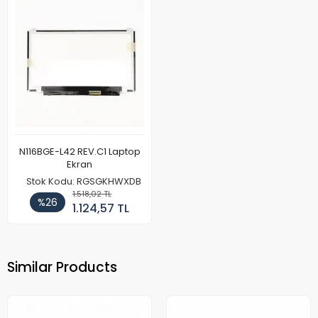
N116BGE-L42 REV.C1 Laptop
Ekran
Stok Kodu: RGSGKHWXDB
1.518,02 TL
%26
1.124,57 TL
Similar Products