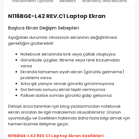
Installment Options
Reviews
Warranty and Returns
N116BGE-L42 REV.C1 Laptop Ekran
Başlıca Ekran Değişim Sebepleri
Aşağıdaki durumlar cihazınızın ekranının değiştirilmesi
gerektiğini gösterebilir:
Notebook ekranında kırık veya çatlak oluştuysa
Görüntüde çizgiler, titreme veya renk bozulmaları
varsa
Ekranda tamamen siyah ekran (görüntü gelmeme)
problemi varsa
Arka ışık yanıyor ancak görüntü görünmüyorsa
Sıvı teması sonucu ekran tepki vermiyorsa
Fiziksel darbe sonrası görüntü gidip geliyorsa
Detaylı arıza tanımları için blog yazılarımızdan notebook
ekran arızaları ile ilgili makalemizi okuyabilirsiniz. Ürünün
uyumluluğu ve özellikleri hakkında daha fazla bilgi almak için
hemen bizimle iletişime geçin.
N116BGE-L42 REV.C1 Laptop Ekran özellikleri: