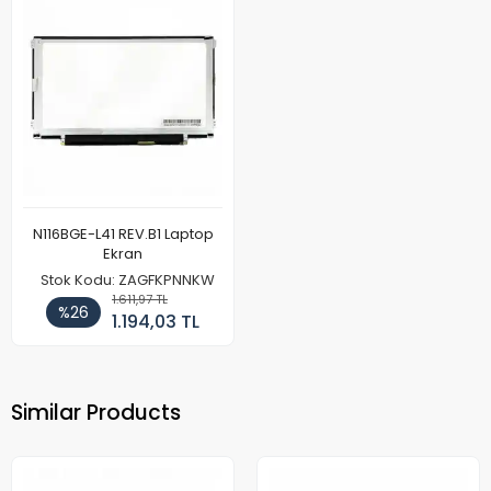
N116BGE-L41 REV.B1 Laptop
Ekran
Stok Kodu: ZAGFKPNNKW
1.611,97 TL
%26
1.194,03 TL
Similar Products