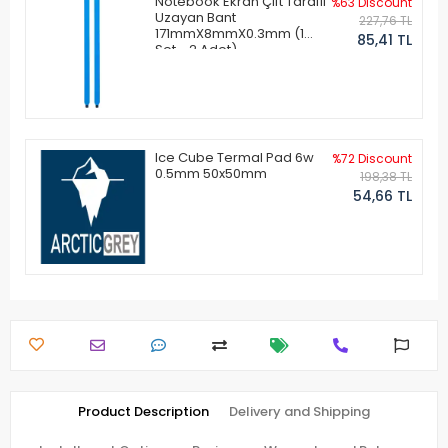
Notebook Ekran Çift Taraflı
%63 Discount
Uzayan Bant
227,76 TL
171mmX8mmX0.3mm (1
85,41 TL
Set - 2 Adet)
Ice Cube Termal Pad 6w
%72 Discount
0.5mm 50x50mm
198,38 TL
54,66 TL
Product Description
Delivery and Shipping