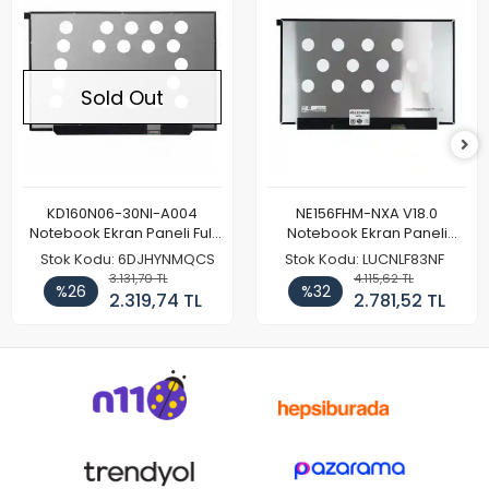
Sold Out
KD160N06-30NI-A004
NE156FHM-NXA V18.0
Notebook Ekran Paneli Full
Notebook Ekran Paneli
HD
144Hz
Stok Kodu: 6DJHYNMQCS
Stok Kodu: LUCNLF83NF
3.131,70 TL
4.115,62 TL
%26
%32
2.319,74 TL
2.781,52 TL