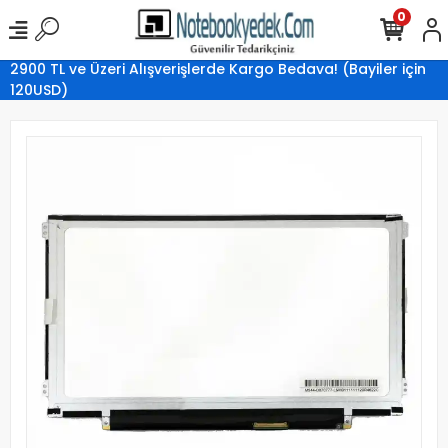
0
2900 TL ve Üzeri Alışverişlerde Kargo Bedava! (Bayiler için
120USD)