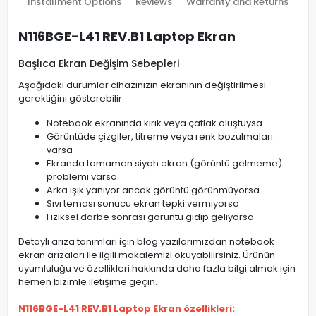
Installment Options
Reviews
Warranty and Returns
N116BGE-L41 REV.B1 Laptop Ekran
Başlıca Ekran Değişim Sebepleri
Aşağıdaki durumlar cihazınızın ekranının değiştirilmesi
gerektiğini gösterebilir:
Notebook ekranında kırık veya çatlak oluştuysa
Görüntüde çizgiler, titreme veya renk bozulmaları
varsa
Ekranda tamamen siyah ekran (görüntü gelmeme)
problemi varsa
Arka ışık yanıyor ancak görüntü görünmüyorsa
Sıvı teması sonucu ekran tepki vermiyorsa
Fiziksel darbe sonrası görüntü gidip geliyorsa
Detaylı arıza tanımları için blog yazılarımızdan notebook
ekran arızaları ile ilgili makalemizi okuyabilirsiniz. Ürünün
uyumluluğu ve özellikleri hakkında daha fazla bilgi almak için
hemen bizimle iletişime geçin.
N116BGE-L41 REV.B1 Laptop Ekran özellikleri: