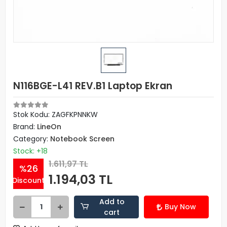
N116BGE-L41 REV.B1 Laptop Ekran
Stok Kodu: ZAGFKPNNKW
Brand:
LineOn
Category:
Notebook Screen
Stock: +18
1.611,97 TL
%26
1.194,03 TL
Discount
Add to
Buy Now
cart