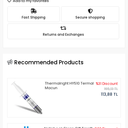
Add to my favorites
Fast Shipping
Secure shopping
Returns and Exchanges
Recommended Products
Thermalright HY510 Termal
%31 Discount
Macun
165,13 TL
113,88 TL