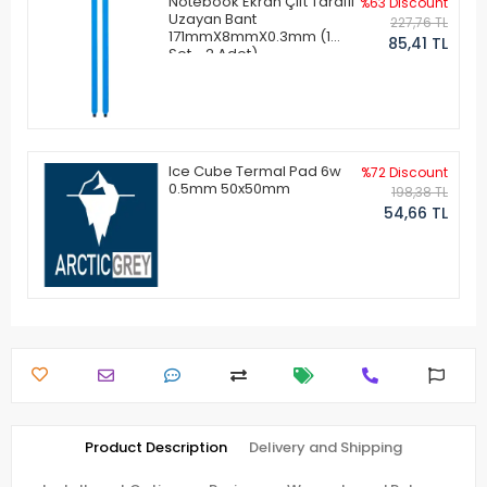
Notebook Ekran Çift Taraflı
%63 Discount
Uzayan Bant
227,76 TL
171mmX8mmX0.3mm (1
85,41 TL
Set - 2 Adet)
Ice Cube Termal Pad 6w
%72 Discount
0.5mm 50x50mm
198,38 TL
54,66 TL
Product Description
Delivery and Shipping