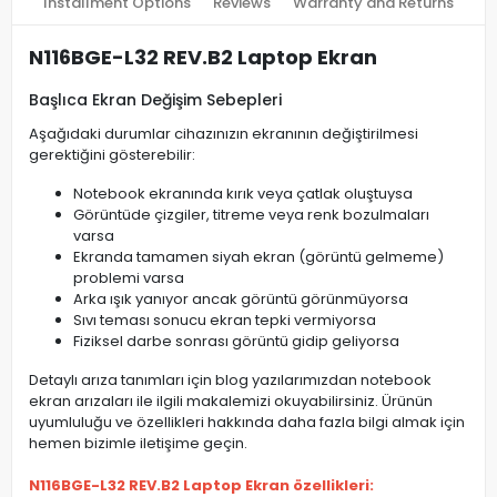
Installment Options
Reviews
Warranty and Returns
N116BGE-L32 REV.B2 Laptop Ekran
Başlıca Ekran Değişim Sebepleri
Aşağıdaki durumlar cihazınızın ekranının değiştirilmesi
gerektiğini gösterebilir:
Notebook ekranında kırık veya çatlak oluştuysa
Görüntüde çizgiler, titreme veya renk bozulmaları
varsa
Ekranda tamamen siyah ekran (görüntü gelmeme)
problemi varsa
Arka ışık yanıyor ancak görüntü görünmüyorsa
Sıvı teması sonucu ekran tepki vermiyorsa
Fiziksel darbe sonrası görüntü gidip geliyorsa
Detaylı arıza tanımları için blog yazılarımızdan notebook
ekran arızaları ile ilgili makalemizi okuyabilirsiniz. Ürünün
uyumluluğu ve özellikleri hakkında daha fazla bilgi almak için
hemen bizimle iletişime geçin.
N116BGE-L32 REV.B2 Laptop Ekran özellikleri: