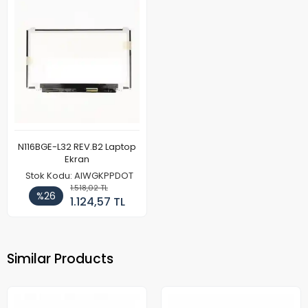
N116BGE-L32 REV.B2 Laptop
Ekran
Stok Kodu: AIWGKPPDOT
1.518,02 TL
%26
1.124,57 TL
Similar Products