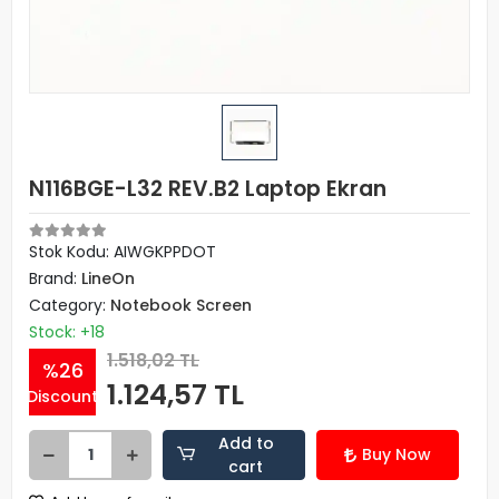
N116BGE-L32 REV.B2 Laptop Ekran
Stok Kodu: AIWGKPPDOT
Brand:
LineOn
Category:
Notebook Screen
Stock: +18
1.518,02 TL
%26
1.124,57 TL
Discount
Add to
Buy Now
cart