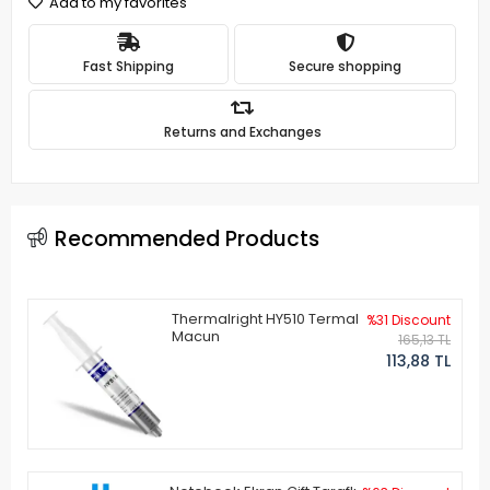
Add to my favorites
Fast Shipping
Secure shopping
Returns and Exchanges
Recommended Products
Thermalright HY510 Termal
%31 Discount
Macun
165,13 TL
113,88 TL