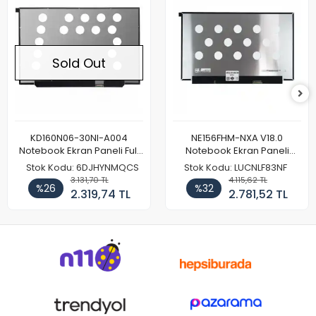
Sold Out
KD160N06-30NI-A004
NE156FHM-NXA V18.0
Notebook Ekran Paneli Full
Notebook Ekran Paneli
HD
144Hz
Stok Kodu: 6DJHYNMQCS
Stok Kodu: LUCNLF83NF
3.131,70 TL
4.115,62 TL
%26
%32
2.319,74 TL
2.781,52 TL