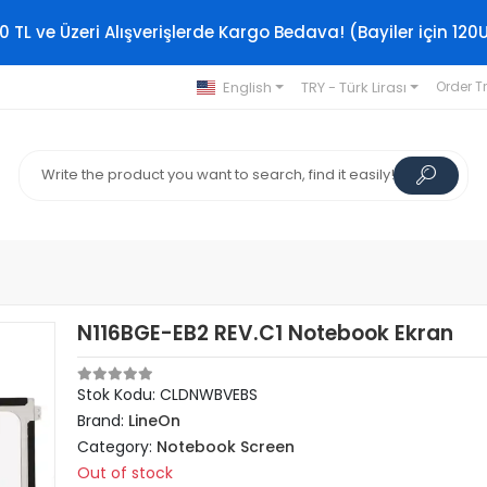
0 TL ve Üzeri Alışverişlerde Kargo Bedava! (Bayiler için 120
English
TRY - Türk Lirası
Order T
N116BGE-EB2 REV.C1 Notebook Ekran
Stok Kodu: CLDNWBVEBS
Brand:
LineOn
Category:
Notebook Screen
Out of stock