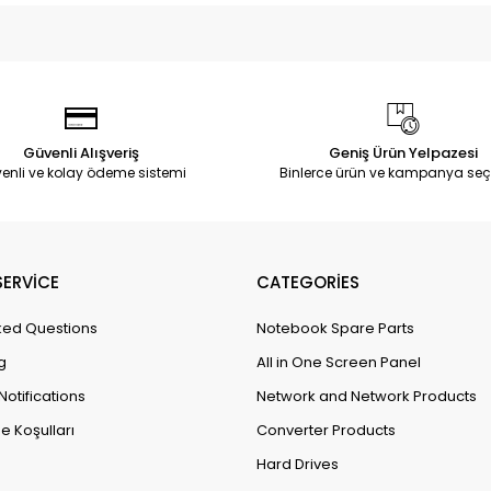
Güvenli Alışveriş
Geniş Ürün Yelpazesi
enli ve kolay ödeme sistemi
Binlerce ürün ve kampanya seç
ERVİCE
CATEGORİES
ked Questions
Notebook Spare Parts
g
All in One Screen Panel
Notifications
Network and Network Products
e Koşulları
Converter Products
Hard Drives