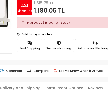
1.515,75 TL
%21
1.190,05 TL
Discount
The product is out of stock.
Add to my favorites
Fast Shipping
Secure shopping
Returns and Exchan
Comment
Compare
Let Me Know When İt Arrives
Delivery and Shipping
Installment Options
Reviews