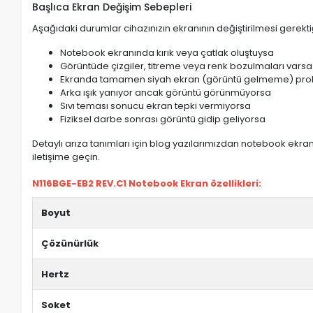
Başlıca Ekran Değişim Sebepleri
Aşağıdaki durumlar cihazınızın ekranının değiştirilmesi gerektiğ
Notebook ekranında kırık veya çatlak oluştuysa
Görüntüde çizgiler, titreme veya renk bozulmaları varsa
Ekranda tamamen siyah ekran (görüntü gelmeme) pro
Arka ışık yanıyor ancak görüntü görünmüyorsa
Sıvı teması sonucu ekran tepki vermiyorsa
Fiziksel darbe sonrası görüntü gidip geliyorsa
Detaylı arıza tanımları için blog yazılarımızdan notebook ekran 
iletişime geçin.
N116BGE-EB2 REV.C1 Notebook Ekran özellikleri:
Boyut
Çözünürlük
Hertz
Soket