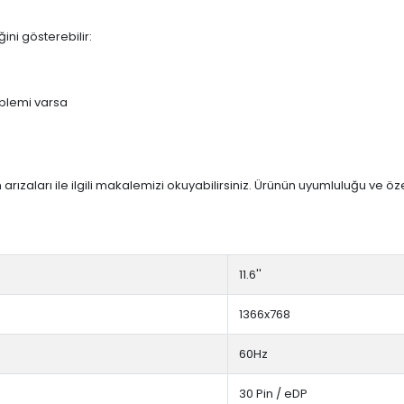
ini gösterebilir:
blemi varsa
arızaları ile ilgili makalemizi okuyabilirsiniz. Ürünün uyumluluğu ve ö
11.6''
1366x768
60Hz
30 Pin / eDP