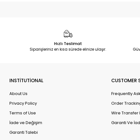
Hızlı Teslimat
Siparişleriniz en kısa sürede elinize ulaşır.
Güv
INSTİTUTİONAL
CUSTOMER S
About Us
Frequently As
Privacy Policy
Order Trackin
Terms of Use
Wire Transfer 
İade ve Değişim
Garanti Ve İad
Garanti Talebi