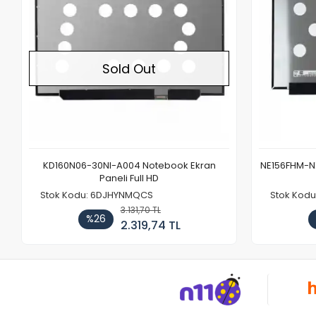
Sold Out
KD160N06-30NI-A004 Notebook Ekran
NE156FHM-NX
Paneli Full HD
Stok Kodu: 6DJHYNMQCS
Stok Kodu
3.131,70 TL
%26
2.319,74 TL