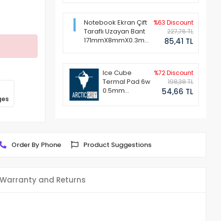
Notebook Ekran Çift
%63 Discount
Taraflı Uzayan Bant
227,76 TL
171mmX8mmX0.3mm
85,41 TL
(1 Set - 2 Adet)
Ice Cube
%72 Discount
Termal Pad 6w
198,38 TL
0.5mm
54,66 TL
ges
50x50mm
Order By Phone
Product Suggestions
Warranty and Returns