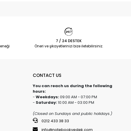
7 / 24 DESTEK
eneği
Öneri ve şikayetlerinizi bize iletebilirsiniz.
CONTACT US
You can reach us during the following
hours:
-
Weekdays:
09:00 AM - 07:00 PM
-
Saturday:
10:00 AM - 03:00 PM
(Closed on Sundays and public holidays.)
0212 433 38 33
info@notebookyedek.com