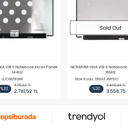
Sold Out
A V18.0 Notebook Ekran Paneli
NE156FHM-NXA V18.0 Notebook 
144Hz
165Hz
: LUCNLF83NF
Stok Kodu: 0NVLEJMYDO
4.115,62 TL
4.448,44 TL
%32
%20
2.781,52 TL
3.558,75 