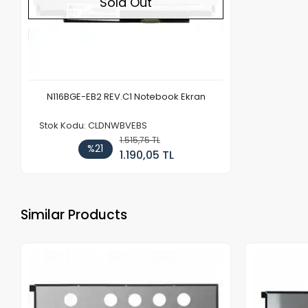
Sold Out
N116BGE-EB2 REV.C1 Notebook Ekran
Stok Kodu: CLDNWBVEBS
1.515,75 TL
%21
1.190,05 TL
Similar Products
Out of stock