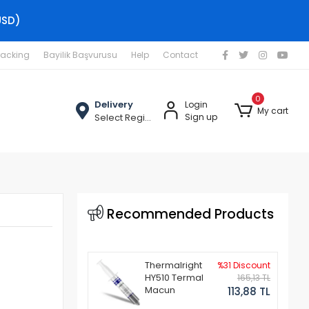
USD)
racking
Bayilik Başvurusu
Help
Contact
0
Delivery
Login
My cart
Select Region
Sign up
Recommended Products
Thermalright
%31 Discount
HY510 Termal
165,13 TL
Macun
113,88 TL