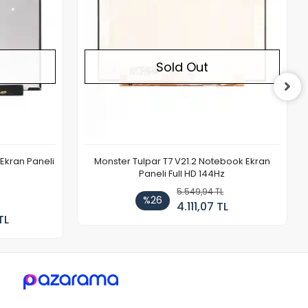
Sold Out
Ekran Paneli
Monster Tulpar T7 V21.2 Notebook Ekran
Paneli Full HD 144Hz
5.549,94 TL
%26
4.111,07 TL
TL