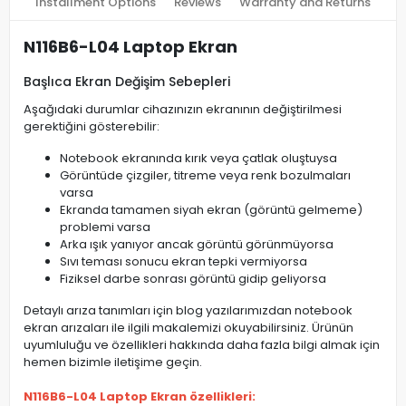
Installment Options
Reviews
Warranty and Returns
N116B6-L04 Laptop Ekran
Başlıca Ekran Değişim Sebepleri
Aşağıdaki durumlar cihazınızın ekranının değiştirilmesi
gerektiğini gösterebilir:
Notebook ekranında kırık veya çatlak oluştuysa
Görüntüde çizgiler, titreme veya renk bozulmaları
varsa
Ekranda tamamen siyah ekran (görüntü gelmeme)
problemi varsa
Arka ışık yanıyor ancak görüntü görünmüyorsa
Sıvı teması sonucu ekran tepki vermiyorsa
Fiziksel darbe sonrası görüntü gidip geliyorsa
Detaylı arıza tanımları için blog yazılarımızdan notebook
ekran arızaları ile ilgili makalemizi okuyabilirsiniz. Ürünün
uyumluluğu ve özellikleri hakkında daha fazla bilgi almak için
hemen bizimle iletişime geçin.
N116B6-L04 Laptop Ekran özellikleri: