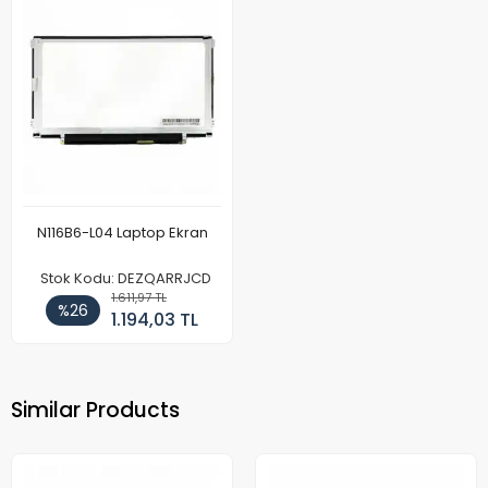
N116B6-L04 Laptop Ekran
Stok Kodu: DEZQARRJCD
1.611,97 TL
%26
1.194,03 TL
Similar Products