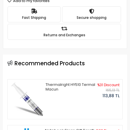
Add to my favorites
Fast Shipping
Secure shopping
Returns and Exchanges
Recommended Products
Thermalright HY510 Termal
%31 Discount
Macun
165,13 TL
113,88 TL