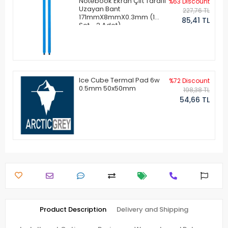
Notebook Ekran Çift Taraflı
%63 Discount
Uzayan Bant
227,76 TL
171mmX8mmX0.3mm (1
85,41 TL
Set - 2 Adet)
Ice Cube Termal Pad 6w
%72 Discount
0.5mm 50x50mm
198,38 TL
54,66 TL
Product Description
Delivery and Shipping