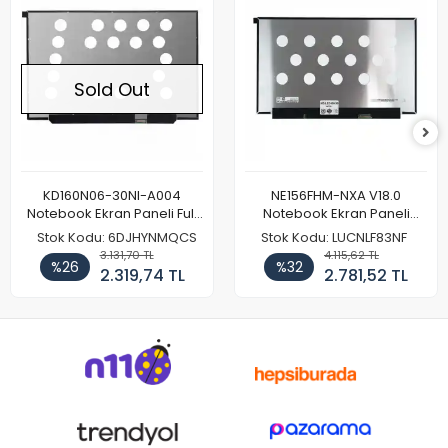
Sold Out
KD160N06-30NI-A004
NE156FHM-NXA V18.0
Notebook Ekran Paneli Full
Notebook Ekran Paneli
HD
144Hz
Stok Kodu: 6DJHYNMQCS
Stok Kodu: LUCNLF83NF
3.131,70 TL
4.115,62 TL
%26
%32
2.319,74 TL
2.781,52 TL