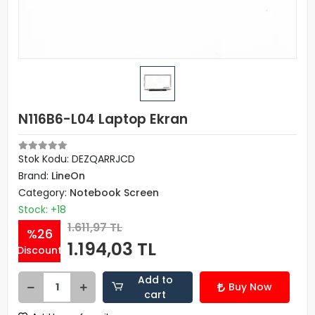
N116B6-L04 Laptop Ekran
Stok Kodu: DEZQARRJCD
Brand:
LineOn
Category:
Notebook Screen
Stock: +18
1.611,97 TL
%26
1.194,03 TL
Discount
Add to
Buy Now
cart