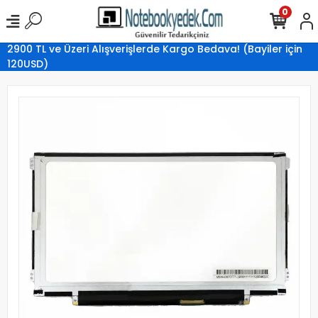
0
2900 TL ve Üzeri Alışverişlerde Kargo Bedava! (Bayiler için
120USD)