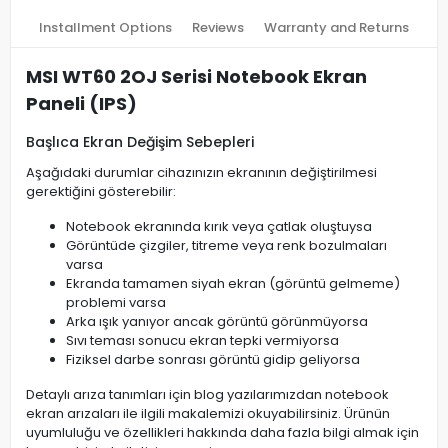
Installment Options
Reviews
Warranty and Returns
MSI WT60 2OJ Serisi Notebook Ekran
Paneli (IPS)
Başlıca Ekran Değişim Sebepleri
Aşağıdaki durumlar cihazınızın ekranının değiştirilmesi
gerektiğini gösterebilir:
Notebook ekranında kırık veya çatlak oluştuysa
Görüntüde çizgiler, titreme veya renk bozulmaları
varsa
Ekranda tamamen siyah ekran (görüntü gelmeme)
problemi varsa
Arka ışık yanıyor ancak görüntü görünmüyorsa
Sıvı teması sonucu ekran tepki vermiyorsa
Fiziksel darbe sonrası görüntü gidip geliyorsa
Detaylı arıza tanımları için blog yazılarımızdan notebook
ekran arızaları ile ilgili makalemizi okuyabilirsiniz. Ürünün
uyumluluğu ve özellikleri hakkında daha fazla bilgi almak için