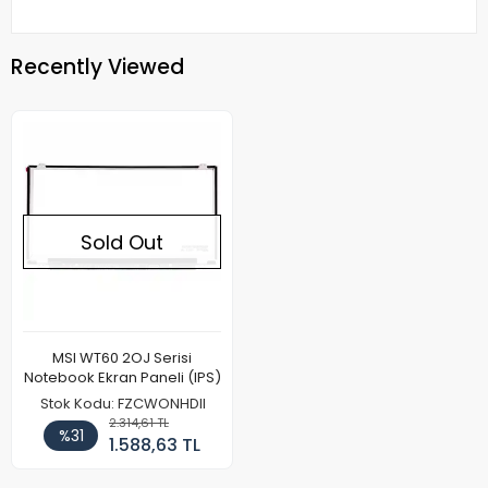
Recently Viewed
Sold Out
MSI WT60 2OJ Serisi
Notebook Ekran Paneli (IPS)
Stok Kodu: FZCWONHDII
2.314,61 TL
%31
1.588,63 TL