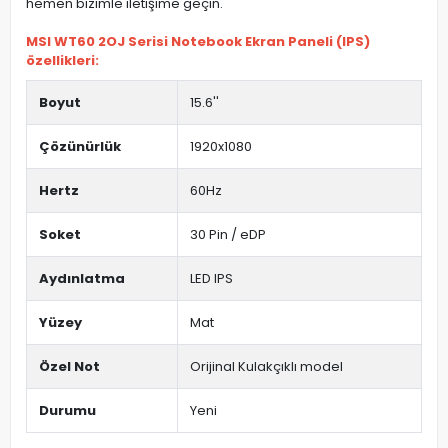
hemen bizimle iletişime geçin.
MSI WT60 2OJ Serisi Notebook Ekran Paneli (IPS)
özellikleri:
Boyut
15.6''
Çözünürlük
1920x1080
Hertz
60Hz
Soket
30 Pin / eDP
Aydınlatma
LED IPS
Yüzey
Mat
Özel Not
Orijinal Kulakçıklı model
Durumu
Yeni