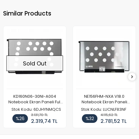
Similar Products
Sold Out
KD160N06-30NI-A004
NE156FHM-NXA V18.0
Notebook Ekran Paneli Full
Notebook Ekran Paneli
HD
144Hz
Stok Kodu: 6DJHYNMQCS
Stok Kodu: LUCNLF83NF
3.131,70 TL
4.115,62 TL
%26
%32
2.319,74 TL
2.781,52 TL