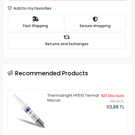
Add to my favorites
Fast Shipping
Secure shopping
Returns and Exchanges
Recommended Products
Thermalright HY510 Termal
%31 Discount
Macun
165,13 TL
113,88 TL