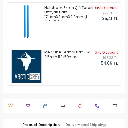
Notebook Ekran Çift Taraflı
%63 Discount
Uzayan Bant
227,76 TL
171mmX8mmX0.3mm (1
85,41 TL
Set - 2 Adet)
Ice Cube Termal Pad 6w
%72 Discount
0.5mm 50x50mm
198,38 TL
54,66 TL
Product Description
Delivery and Shipping