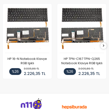
HP 16-N Notebook Klavye
HP TPN-C167 TPN-Q265
RGB Işıklı
Notebook Klavye RGB Işıklı
3.005,86 TL
3.005,86 TL
%26
%26
2.226,35 TL
2.226,35 TL