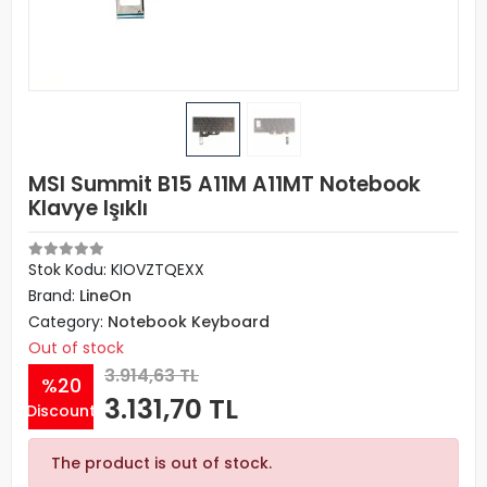
MSI Summit B15 A11M A11MT Notebook
Klavye Işıklı
Stok Kodu: KIOVZTQEXX
Brand:
LineOn
Category:
Notebook Keyboard
Out of stock
3.914,63 TL
%20
3.131,70 TL
Discount
The product is out of stock.