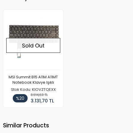
Sold Out
MSI Summit B15 A11M A11MT
Notebook Klavye Işıklı
Stok Kodu: KIOVZTQEXX
3.914,63 TL
%20
3.131,70 TL
Similar Products