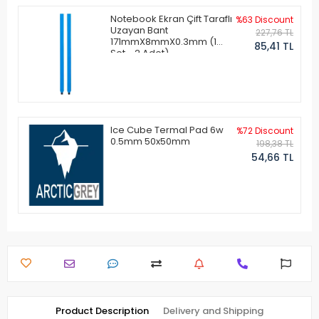
Notebook Ekran Çift Taraflı
%63 Discount
Uzayan Bant
227,76 TL
171mmX8mmX0.3mm (1
85,41 TL
Set - 2 Adet)
Ice Cube Termal Pad 6w
%72 Discount
0.5mm 50x50mm
198,38 TL
54,66 TL
Product Description
Delivery and Shipping