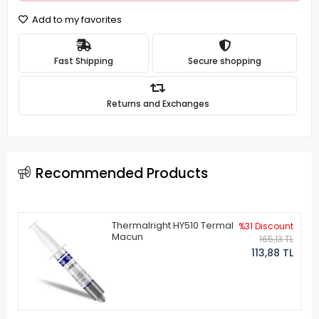
Add to my favorites
Fast Shipping
Secure shopping
Returns and Exchanges
Recommended Products
Thermalright HY510 Termal
%31 Discount
Macun
165,13 TL
113,88 TL