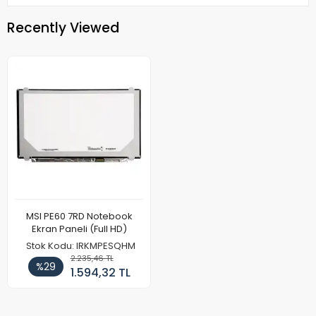
Recently Viewed
MSI PE60 7RD Notebook
Ekran Paneli (Full HD)
Stok Kodu: IRKMPESQHM
2.235,46 TL
%29
1.594,32 TL