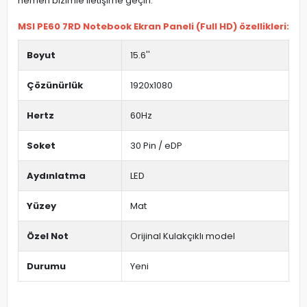
hemen bizimle iletişime geçin.
MSI PE60 7RD Notebook Ekran Paneli (Full HD) özellikleri:
Boyut
15.6''
Çözünürlük
1920x1080
Hertz
60Hz
Soket
30 Pin / eDP
Aydınlatma
LED
Yüzey
Mat
Özel Not
Orijinal Kulakçıklı model
Durumu
Yeni