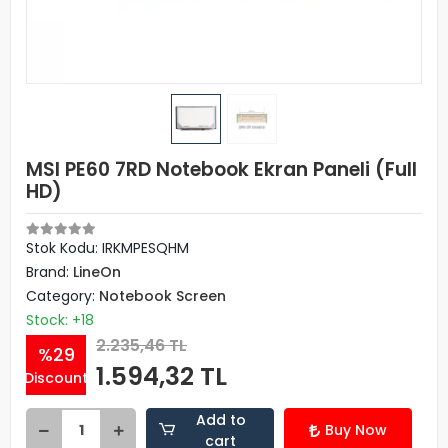
MSI PE60 7RD Notebook Ekran Paneli (Full
HD)
Stok Kodu: IRKMPESQHM
Brand:
LineOn
Category:
Notebook Screen
Stock: +18
2.235,46 TL
%29
1.594,32 TL
Discount
Add to
Buy Now
cart