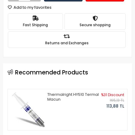
Add to my favorites
Fast Shipping
Secure shopping
Returns and Exchanges
Recommended Products
Thermalright HY510 Termal
%31 Discount
Macun
165,13 TL
113,88 TL