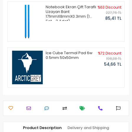
Notebook Ekran Çift Taraflı
%63 Discount
Uzayan Bant
227,76 TL
171mmX8mmX0.3mm (1
85,41 TL
Set - 2 Adet)
Ice Cube Termal Pad 6w
%72 Discount
0.5mm 50x50mm
198,38 TL
54,66 TL
Product Description
Delivery and Shipping