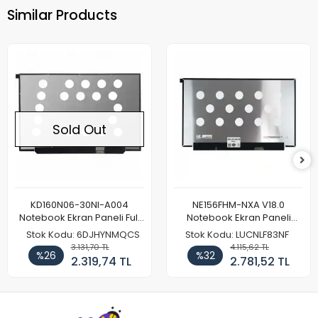
Similar Products
Sold Out
KD160N06-30NI-A004
NE156FHM-NXA V18.0
Notebook Ekran Paneli Full
Notebook Ekran Paneli
HD
144Hz
Stok Kodu: 6DJHYNMQCS
Stok Kodu: LUCNLF83NF
3.131,70 TL
4.115,62 TL
%26
%32
2.319,74 TL
2.781,52 TL