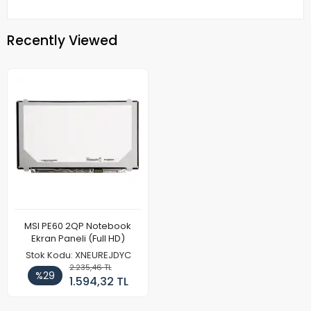
Recently Viewed
MSI PE60 2QP Notebook
Ekran Paneli (Full HD)
Stok Kodu: XNEUREJDYC
2.235,46 TL
%29
1.594,32 TL