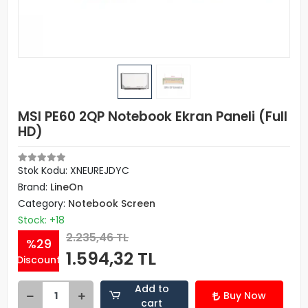
MSI PE60 2QP Notebook Ekran Paneli (Full
HD)
Stok Kodu: XNEUREJDYC
Brand:
LineOn
Category:
Notebook Screen
Stock: +18
2.235,46 TL
%29
1.594,32 TL
Discount
Add to
Buy Now
cart