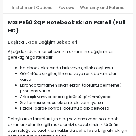
Installment Options
Reviews
Warranty and Returns
MSI PE60 2QP Notebook Ekran Paneli (Full
HD)
Başlıca Ekran Değişim Sebepleri
Aşağıdaki durumlar cihazınızın ekranının değiştirilmesi
gerektiğini gösterebilir:
Notebook ekranında kırık veya çatlak oluştuysa
Görüntüde çizgiler, titreme veya renk bozulmaları
varsa
Ekranda tamamen siyah ekran (görüntü gelmeme)
problemi varsa
Arka ışık yanıyor ancak görüntü görünmüyorsa
Sıvı teması sonucu ekran tepki vermiyorsa
Fiziksel darbe sonrası görüntü gidip geliyorsa
Detaylı arıza tanımları için blog yazılarımızdan notebook
ekran arızaları ile ilgili makalemizi okuyabilirsiniz. Ürünün
uyumluluğu ve özellikleri hakkında daha fazla bilgi almak için