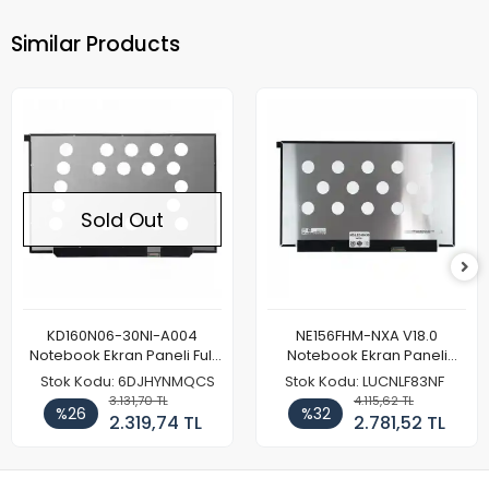
Similar Products
Sold Out
KD160N06-30NI-A004
NE156FHM-NXA V18.0
Notebook Ekran Paneli Full
Notebook Ekran Paneli
HD
144Hz
Stok Kodu: 6DJHYNMQCS
Stok Kodu: LUCNLF83NF
3.131,70 TL
4.115,62 TL
%26
%32
2.319,74 TL
2.781,52 TL