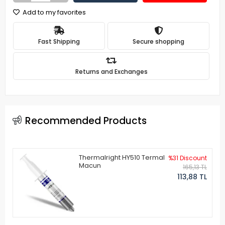
Add to my favorites
Fast Shipping
Secure shopping
Returns and Exchanges
Recommended Products
Thermalright HY510 Termal
%31 Discount
Macun
165,13 TL
113,88 TL