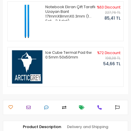
Notebook Ekran Çift Taraflı
%63 Discount
Uzayan Bant
227,76 TL
171mmX8mmX0.3mm (1
85,41 TL
Set - 2 Adet)
Ice Cube Termal Pad 6w
%72 Discount
0.5mm 50x50mm
198,38 TL
54,66 TL
Product Description
Delivery and Shipping