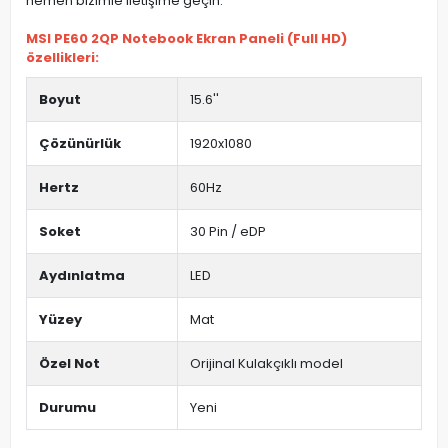
hemen bizimle iletişime geçin.
MSI PE60 2QP Notebook Ekran Paneli (Full HD)
özellikleri:
Boyut
15.6''
Çözünürlük
1920x1080
Hertz
60Hz
Soket
30 Pin / eDP
Aydınlatma
LED
Yüzey
Mat
Özel Not
Orijinal Kulakçıklı model
Durumu
Yeni