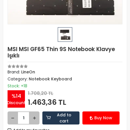
MSI MSI GF65 Thin 9S Notebook Klavye
Işıklı
Brand:
LineOn
Category:
Notebook Keyboard
Stock: +18
1.708,20 TL
%14
1.463,36 TL
Discount
Add to
Buy Now
cart