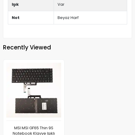
Işık
Var
Not
Beyaz Harf
Recently Viewed
MSI MSI GF65 Thin 9S
Notebook Klavye Işıklı