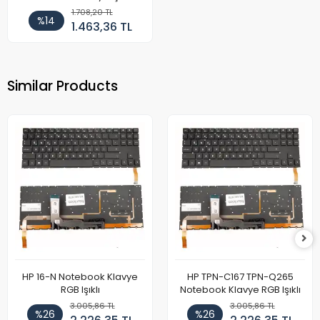
1.708,20 TL
%14
1.463,36 TL
Similar Products
HP 16-N Notebook Klavye
HP TPN-C167 TPN-Q265
RGB Işıklı
Notebook Klavye RGB Işıklı
3.005,86 TL
3.005,86 TL
%26
%26