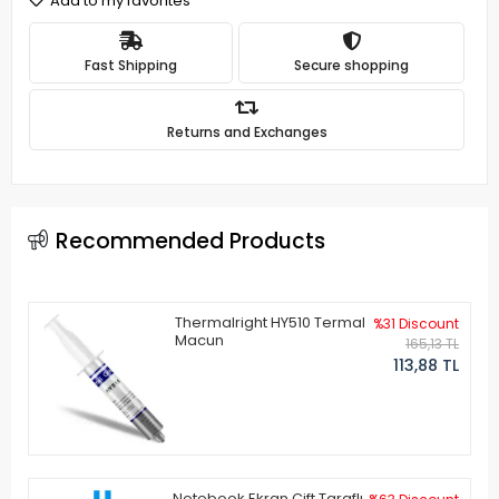
Add to my favorites
Fast Shipping
Secure shopping
Returns and Exchanges
Recommended Products
Thermalright HY510 Termal
%31 Discount
Macun
165,13 TL
113,88 TL
Notebook Ekran Çift Taraflı