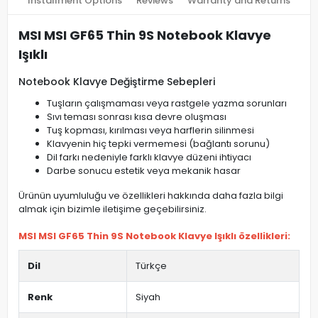
Installment Options
Reviews
Warranty and Returns
MSI MSI GF65 Thin 9S Notebook Klavye
Işıklı
Notebook Klavye Değiştirme Sebepleri
Tuşların çalışmaması veya rastgele yazma sorunları
Sıvı teması sonrası kısa devre oluşması
Tuş kopması, kırılması veya harflerin silinmesi
Klavyenin hiç tepki vermemesi (bağlantı sorunu)
Dil farkı nedeniyle farklı klavye düzeni ihtiyacı
Darbe sonucu estetik veya mekanik hasar
Ürünün uyumluluğu ve özellikleri hakkında daha fazla bilgi
almak için bizimle iletişime geçebilirsiniz.
MSI MSI GF65 Thin 9S Notebook Klavye Işıklı özellikleri:
Dil
Türkçe
Renk
Siyah