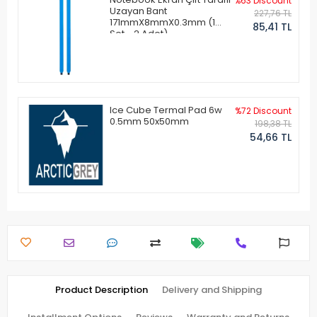
%63 Discount
Uzayan Bant
227,76 TL
171mmX8mmX0.3mm (1
85,41 TL
Set - 2 Adet)
Ice Cube Termal Pad 6w
%72 Discount
0.5mm 50x50mm
198,38 TL
54,66 TL
Product Description
Delivery and Shipping