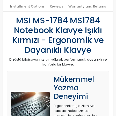
Installment Options
Reviews
Warranty and Returns
MSI MS-1784 MS1784
Notebook Klavye Işıklı
Kırmızı - Ergonomik ve
Dayanıklı Klavye
Dizüstü bilgisayarınız için yüksek performanslı, dayanıklı ve
konforlu bir klavye.
Mükemmel
Yazma
Deneyimi
Ergonomik tuş dizilimi ve
hassas mekanizması
sayesinde, konforlu ve hızlı