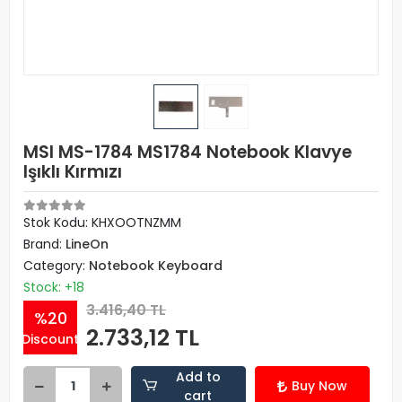
MSI MS-1784 MS1784 Notebook Klavye
Işıklı Kırmızı
Stok Kodu: KHXOOTNZMM
Brand:
LineOn
Category:
Notebook Keyboard
Stock: +18
3.416,40 TL
%20
2.733,12 TL
Discount
Add to
Buy Now
cart