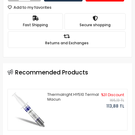
Add to my favorites
Fast Shipping
Secure shopping
Returns and Exchanges
Recommended Products
Thermalright HY510 Termal
%31 Discount
Macun
165,13 TL
113,88 TL