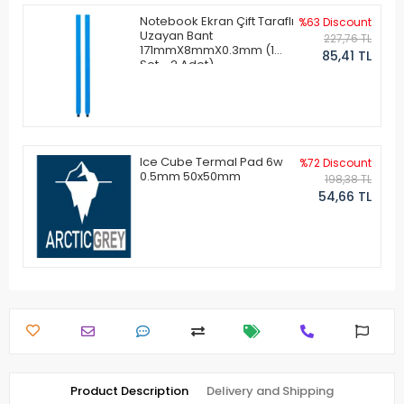
Notebook Ekran Çift Taraflı
%63 Discount
Uzayan Bant
227,76 TL
171mmX8mmX0.3mm (1
85,41 TL
Set - 2 Adet)
Ice Cube Termal Pad 6w
%72 Discount
0.5mm 50x50mm
198,38 TL
54,66 TL
Product Description
Delivery and Shipping