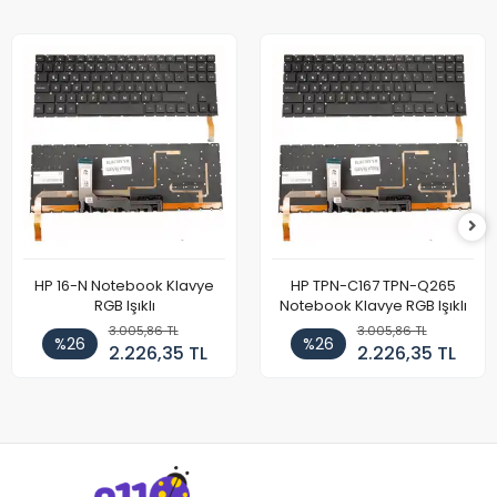
HP 16-N Notebook Klavye
HP TPN-C167 TPN-Q265
RGB Işıklı
Notebook Klavye RGB Işıklı
3.005,86 TL
3.005,86 TL
%26
%26
2.226,35 TL
2.226,35 TL