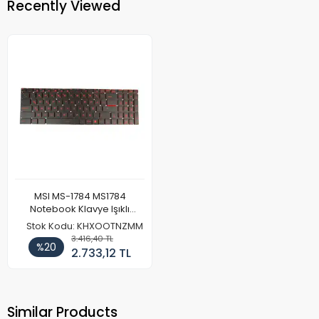
Recently Viewed
MSI MS-1784 MS1784
Notebook Klavye Işıklı
Kırmızı
Stok Kodu: KHXOOTNZMM
3.416,40 TL
%20
2.733,12 TL
Similar Products