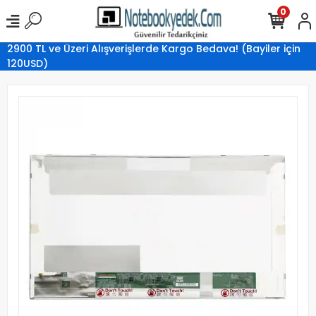
0
2900 TL ve Üzeri Alışverişlerde Kargo Bedava! (Bayiler için
120USD)