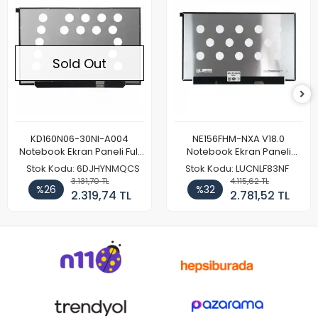
Sold Out
KD160N06-30NI-A004
NE156FHM-NXA V18.0
Notebook Ekran Paneli Full
Notebook Ekran Paneli
HD
144Hz
Stok Kodu: 6DJHYNMQCS
Stok Kodu: LUCNLF83NF
3.131,70 TL
4.115,62 TL
%26
%32
2.319,74 TL
2.781,52 TL