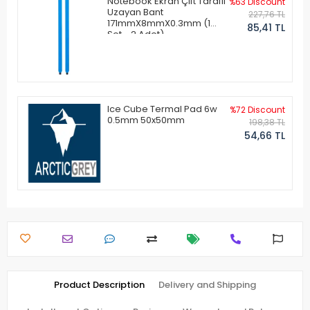
Notebook Ekran Çift Taraflı
%63 Discount
Uzayan Bant
227,76 TL
171mmX8mmX0.3mm (1
85,41 TL
Set - 2 Adet)
Ice Cube Termal Pad 6w
%72 Discount
0.5mm 50x50mm
198,38 TL
54,66 TL
Product Description
Delivery and Shipping