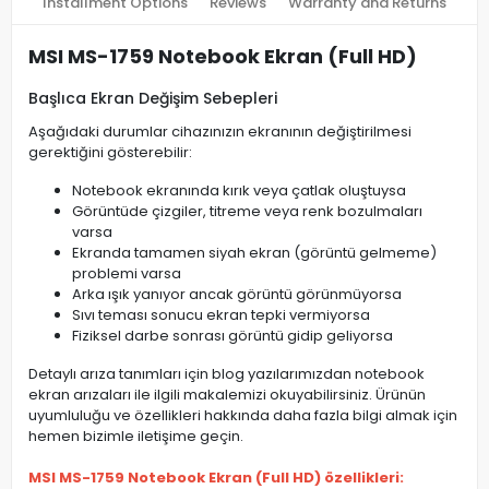
Installment Options
Reviews
Warranty and Returns
MSI MS-1759 Notebook Ekran (Full HD)
Başlıca Ekran Değişim Sebepleri
Aşağıdaki durumlar cihazınızın ekranının değiştirilmesi
gerektiğini gösterebilir:
Notebook ekranında kırık veya çatlak oluştuysa
Görüntüde çizgiler, titreme veya renk bozulmaları
varsa
Ekranda tamamen siyah ekran (görüntü gelmeme)
problemi varsa
Arka ışık yanıyor ancak görüntü görünmüyorsa
Sıvı teması sonucu ekran tepki vermiyorsa
Fiziksel darbe sonrası görüntü gidip geliyorsa
Detaylı arıza tanımları için blog yazılarımızdan notebook
ekran arızaları ile ilgili makalemizi okuyabilirsiniz. Ürünün
uyumluluğu ve özellikleri hakkında daha fazla bilgi almak için
hemen bizimle iletişime geçin.
MSI MS-1759 Notebook Ekran (Full HD) özellikleri: