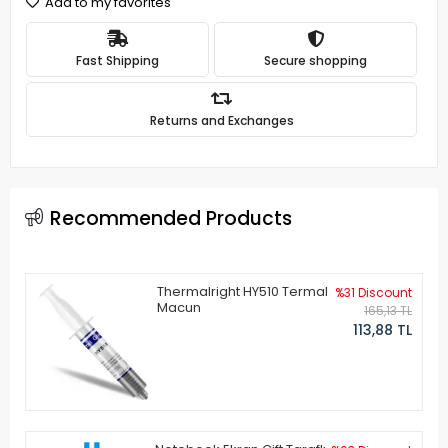
Add to my favorites
Fast Shipping
Secure shopping
Returns and Exchanges
Recommended Products
Thermalright HY510 Termal
%31 Discount
Macun
165,13 TL
113,88 TL