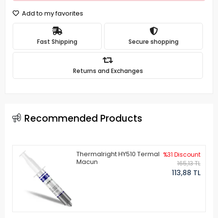
Add to my favorites
Fast Shipping
Secure shopping
Returns and Exchanges
Recommended Products
Thermalright HY510 Termal
%31 Discount
Macun
165,13 TL
113,88 TL