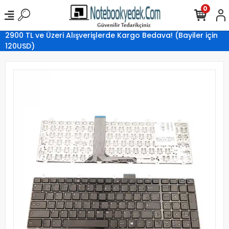
0
2900 TL ve Üzeri Alışverişlerde Kargo Bedava! (Bayiler için
120USD)