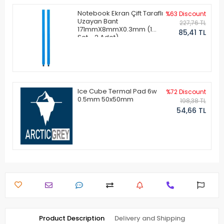
Notebook Ekran Çift Taraflı
%63 Discount
Uzayan Bant
227,76 TL
171mmX8mmX0.3mm (1
85,41 TL
Set - 2 Adet)
Ice Cube Termal Pad 6w
%72 Discount
0.5mm 50x50mm
198,38 TL
54,66 TL
Product Description
Delivery and Shipping