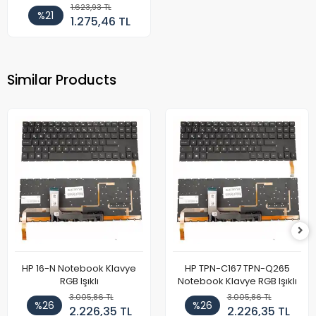
1.623,93 TL
%21
1.275,46 TL
Similar Products
HP 16-N Notebook Klavye
HP TPN-C167 TPN-Q265
RGB Işıklı
Notebook Klavye RGB Işıklı
3.005,86 TL
3.005,86 TL
%26
%26
2.226,35 TL
2.226,35 TL