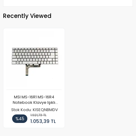
Recently Viewed
MSI MS-16R1 MS-16R4
Notebook Klavye Işıklı
Gümüş
Stok Kodu: KISEQNBMDV
1.921,73 TL
%45
1.053,39 TL