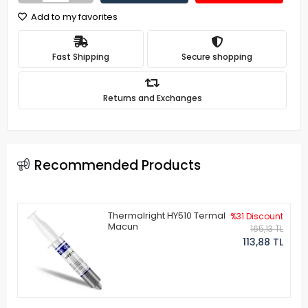
Add to my favorites
Fast Shipping
Secure shopping
Returns and Exchanges
Recommended Products
Thermalright HY510 Termal
%31 Discount
Macun
165,13 TL
113,88 TL