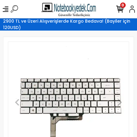
0
2900 TL ve Üzeri Alışverişlerde Kargo Bedava! (Bayiler için
120USD)