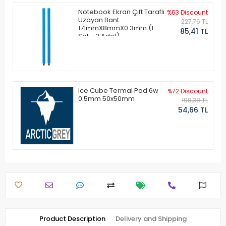
Notebook Ekran Çift Taraflı
%63 Discount
Uzayan Bant
227,76 TL
171mmX8mmX0.3mm (1
85,41 TL
Set - 2 Adet)
Ice Cube Termal Pad 6w
%72 Discount
0.5mm 50x50mm
198,38 TL
54,66 TL
Product Description
Delivery and Shipping