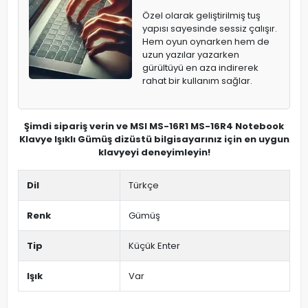
Özel olarak geliştirilmiş tuş
yapısı sayesinde sessiz çalışır.
Hem oyun oynarken hem de
uzun yazılar yazarken
gürültüyü en aza indirerek
rahat bir kullanım sağlar.
Şimdi sipariş verin ve MSI MS-16R1 MS-16R4 Notebook
Klavye Işıklı Gümüş dizüstü bilgisayarınız için en uygun
klavyeyi deneyimleyin!
Dil
Türkçe
Renk
Gümüş
Tip
Küçük Enter
Işık
Var