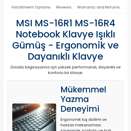
Installment Options
Reviews
Warranty and Returns
MSI MS-16R1 MS-16R4
Notebook Klavye Işıklı
Gümüş - Ergonomik ve
Dayanıklı Klavye
Dizüstü bilgisayarınız için yüksek performanslı, dayanıklı ve
konforlu bir klavye.
Mükemmel
Yazma
Deneyimi
Ergonomik tuş dizilimi ve
hassas mekanizması
sayesinde, konforlu ve hızlı