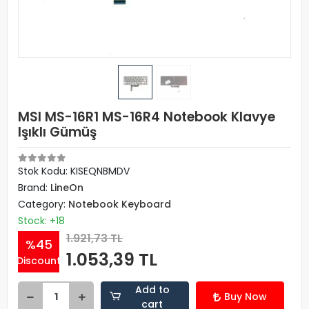
MSI MS-16R1 MS-16R4 Notebook Klavye
Işıklı Gümüş
Stok Kodu: KISEQNBMDV
Brand:
LineOn
Category:
Notebook Keyboard
Stock: +18
1.921,73 TL
%45
1.053,39 TL
Discount
Add to
Buy Now
cart