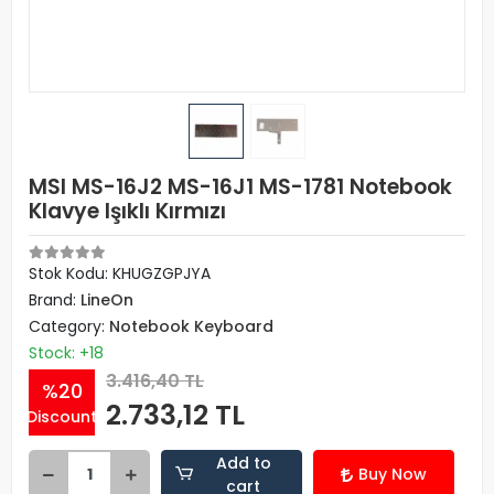
MSI MS-16J2 MS-16J1 MS-1781 Notebook
Klavye Işıklı Kırmızı
Stok Kodu: KHUGZGPJYA
Brand:
LineOn
Category:
Notebook Keyboard
Stock: +18
3.416,40 TL
%20
2.733,12 TL
Discount
Add to
Buy Now
cart