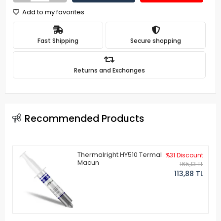
Add to my favorites
Fast Shipping
Secure shopping
Returns and Exchanges
Recommended Products
Thermalright HY510 Termal
%31 Discount
Macun
165,13 TL
113,88 TL