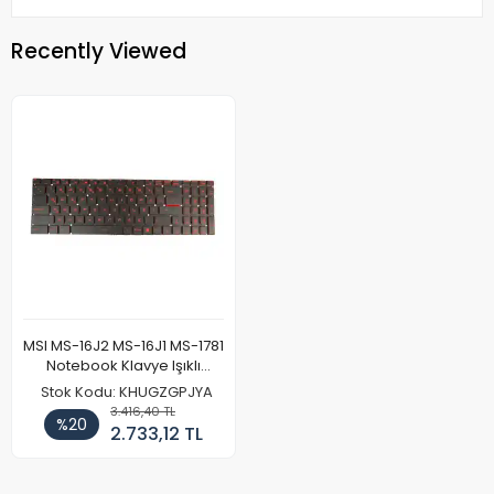
Recently Viewed
MSI MS-16J2 MS-16J1 MS-1781
Notebook Klavye Işıklı
Kırmızı
Stok Kodu: KHUGZGPJYA
3.416,40 TL
%20
2.733,12 TL