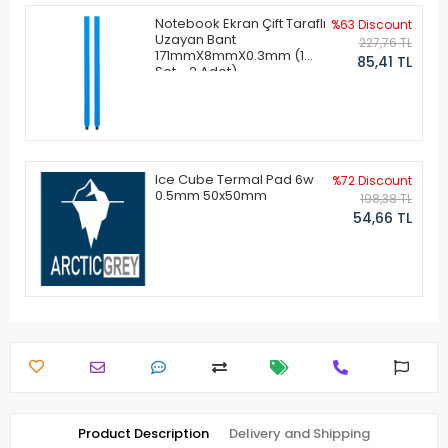
Notebook Ekran Çift Taraflı
%63 Discount
Uzayan Bant
227,76 TL
171mmX8mmX0.3mm (1
85,41 TL
Set - 2 Adet)
Ice Cube Termal Pad 6w
%72 Discount
0.5mm 50x50mm
198,38 TL
54,66 TL
Product Description
Delivery and Shipping