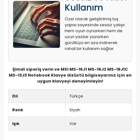
Kullanım
Özel olarak geliştirilmiş tuş
yapısı sayesinde sessiz çalışır.
Hem oyun oynarken hem de
uzun yazılar yazarken
gürültüyü en aza indirerek
rahat bir kullanım sağlar.
Şimdi sipariş verin ve MSI MS-16J1 MS-16J2 MS-16J1C
MS-13J3 Notebook Klavye dizüstü bilgisayarınız için en
uygun klavyeyi deneyimleyin!
Dil
Türkçe
Renk
Siyah
Işık
Var