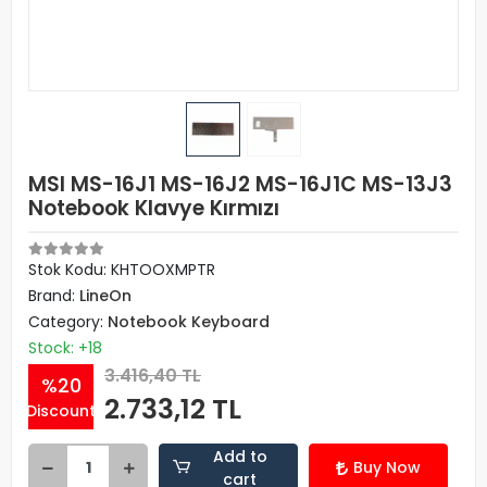
MSI MS-16J1 MS-16J2 MS-16J1C MS-13J3
Notebook Klavye Kırmızı
Stok Kodu: KHTOOXMPTR
Brand:
LineOn
Category:
Notebook Keyboard
Stock: +18
3.416,40 TL
%20
2.733,12 TL
Discount
Add to
Buy Now
cart