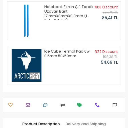
Notebook Ekran Çift Taraflı
%63 Discount
Uzayan Bant
227,76 TL
171mmX8mmX0.3mm (1
85,41 TL
Set - 2 Adet)
Ice Cube Termal Pad 6w
%72 Discount
0.5mm 50x50mm
198,38 TL
54,66 TL
Product Description
Delivery and Shipping