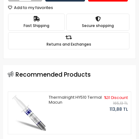
Add to my favorites
Fast Shipping
Secure shopping
Returns and Exchanges
Recommended Products
Thermalright HY510 Termal
%31 Discount
Macun
165,13 TL
113,88 TL