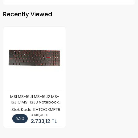
Recently Viewed
MSI MS-16J1 MS-16J2 MS-
16J1C MS-13J3 Notebook
Klavye Kırmızı
Stok Kodu: KHTOOXMPTR
3.416,40 TL
%20
2.733,12 TL