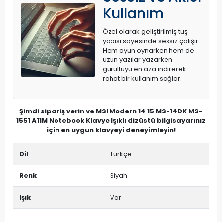
Kullanım
Özel olarak geliştirilmiş tuş
yapısı sayesinde sessiz çalışır.
Hem oyun oynarken hem de
uzun yazılar yazarken
gürültüyü en aza indirerek
rahat bir kullanım sağlar.
Şimdi sipariş verin ve MSI Modern 14 15 MS-14DK MS-
1551 A11M Notebook Klavye Işıklı dizüstü bilgisayarınız
için en uygun klavyeyi deneyimleyin!
Dil
Türkçe
Renk
Siyah
Işık
Var