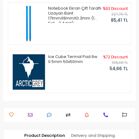
Notebook Ekran Çift Taraflı
%63 Discount
Uzayan Bant
227,76 TL
171mmX8mmX0.3mm (1
85,41 TL
Set - 2 Adet)
Ice Cube Termal Pad 6w
%72 Discount
0.5mm 50x50mm
198,38 TL
54,66 TL
Product Description
Delivery and Shipping