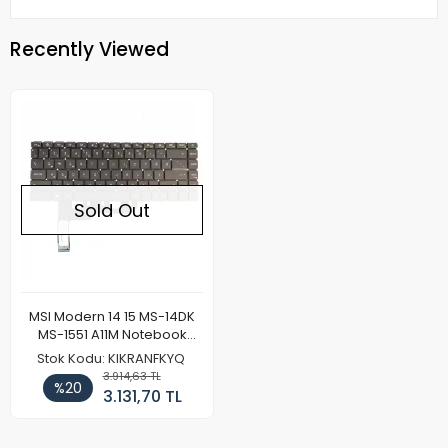
Recently Viewed
Sold Out
MSI Modern 14 15 MS-14DK
MS-1551 A11M Notebook
Klavye Işıklı
Stok Kodu: KIKRANFKYQ
3.914,63 TL
%20
3.131,70 TL