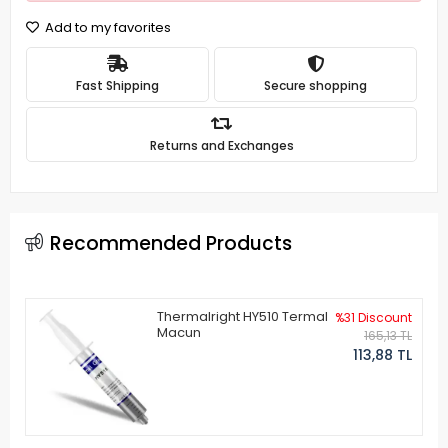
Add to my favorites
Fast Shipping
Secure shopping
Returns and Exchanges
Recommended Products
Thermalright HY510 Termal
%31 Discount
Macun
165,13 TL
113,88 TL