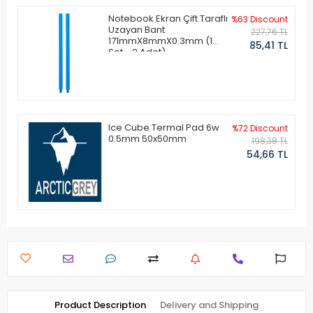
Notebook Ekran Çift Taraflı
%63 Discount
Uzayan Bant
227,76 TL
171mmX8mmX0.3mm (1
85,41 TL
Set - 2 Adet)
Ice Cube Termal Pad 6w
%72 Discount
0.5mm 50x50mm
198,38 TL
54,66 TL
Product Description
Delivery and Shipping