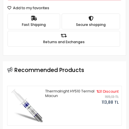
Add to my favorites
Fast Shipping
Secure shopping
Returns and Exchanges
Recommended Products
Thermalright HY510 Termal
%31 Discount
Macun
165,13 TL
113,88 TL