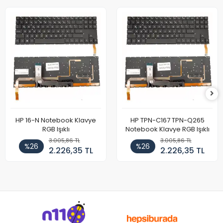
HP 16-N Notebook Klavye
HP TPN-C167 TPN-Q265
RGB Işıklı
Notebook Klavye RGB Işıklı
3.005,86 TL
3.005,86 TL
%26
%26
2.226,35 TL
2.226,35 TL