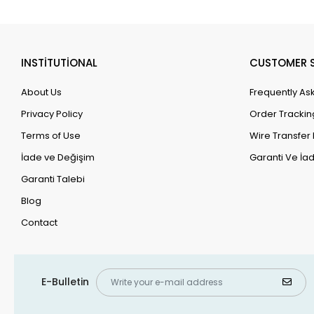
INSTİTUTİONAL
CUSTOMER S
About Us
Frequently As
Privacy Policy
Order Trackin
Terms of Use
Wire Transfer 
İade ve Değişim
Garanti Ve İad
Garanti Talebi
Blog
Contact
E-Bulletin