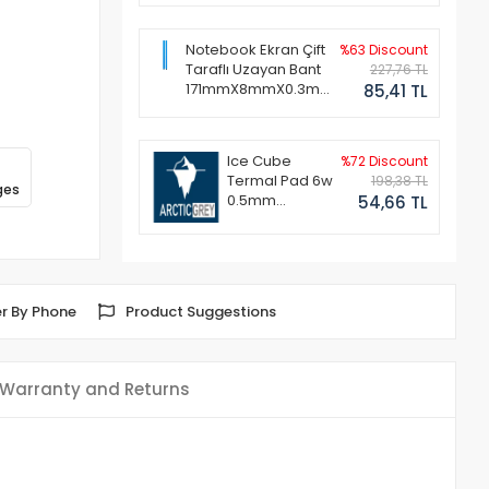
Notebook Ekran Çift
%63 Discount
Taraflı Uzayan Bant
227,76 TL
171mmX8mmX0.3mm
85,41 TL
(1 Set - 2 Adet)
Ice Cube
%72 Discount
Termal Pad 6w
198,38 TL
ges
0.5mm
54,66 TL
50x50mm
r By Phone
Product Suggestions
Warranty and Returns