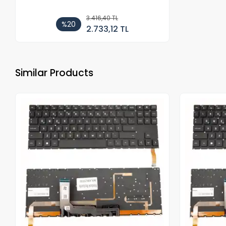
3.416,40 TL
%20
2.733,12 TL
Similar Products