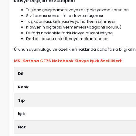
Klavye Değiştirme Sebepleri
Tuşların çalışmaması veya rastgele yazma sorunları
Sıvı teması sonrası kısa devre oluşması
Tuş kopması, kırılması veya harflerin silinmesi
Klavyenin hiç tepki vermemesi (bağlantı sorunu)
Dil farkı nedeniyle farklı klavye düzeni ihtiyacı
Darbe sonucu estetik veya mekanik hasar
Ürünün uyumluluğu ve özellikleri hakkında daha fazla bilgi almak
MSI Katana GF76 Notebook Klavye Işıklı özellikleri:
Dil
Renk
Tip
Işık
Not