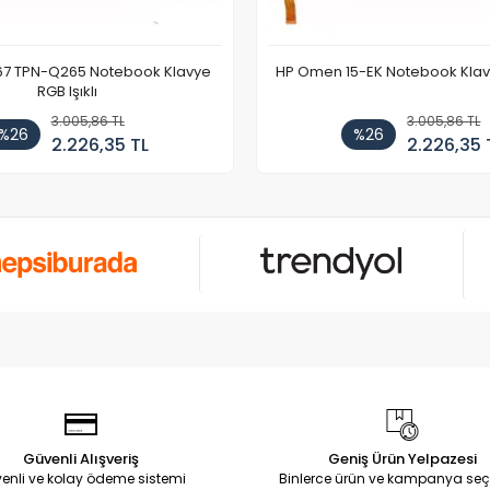
67 TPN-Q265 Notebook Klavye
HP Omen 15-EK Notebook Klavye
RGB Işıklı
3.005,86 TL
3.005,86 TL
%26
%26
2.226,35 TL
2.226,35 
Güvenli Alışveriş
Geniş Ürün Yelpazesi
enli ve kolay ödeme sistemi
Binlerce ürün ve kampanya seç