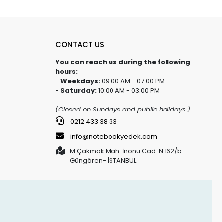
CONTACT US
You can reach us during the following
hours:
-
Weekdays:
09:00 AM - 07:00 PM
-
Saturday:
10:00 AM - 03:00 PM
(Closed on Sundays and public holidays.)
0212 433 38 33
info@notebookyedek.com
M.Çakmak Mah. İnönü Cad. N.162/b
Güngören- İSTANBUL