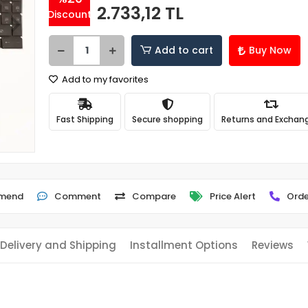
2.733,12 TL
Discount
Add to cart
Buy Now
Add to my favorites
Fast Shipping
Secure shopping
Returns and Exchan
mend
Comment
Compare
Price Alert
Orde
Delivery and Shipping
Installment Options
Reviews