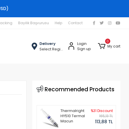
USD)
racking
Bayilik Başvurusu
Help
Contact
0
Delivery
Login
My cart
Select Region
Sign up
Recommended Products
Thermalright
%31 Discount
HY510 Termal
165,13 TL
Macun
113,88 TL