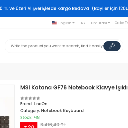
0 TL ve Üzeri Alışverişlerde Kargo Bedava! (Bayiler için 120
English
TRY - Türk Lirası
Order T
MSI Katana GF76 Notebook Klavye Işıklı
Brand:
LineOn
Category:
Notebook Keyboard
Stock: +18
3.416,40 TL
%20