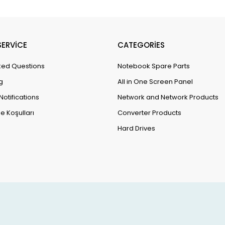
ERVİCE
CATEGORİES
ked Questions
Notebook Spare Parts
g
All in One Screen Panel
Notifications
Network and Network Products
e Koşulları
Converter Products
Hard Drives