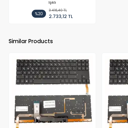
Işıklı
3.416,40 TL
%20
2.733,12 TL
Similar Products