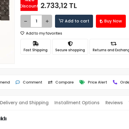
2.733,12 TL
Discount
Add to cart
Buy Now
Add to my favorites
Fast Shipping
Secure shopping
Returns and Exchan
mend
Comment
Compare
Price Alert
Orde
Delivery and Shipping
Installment Options
Reviews
klı