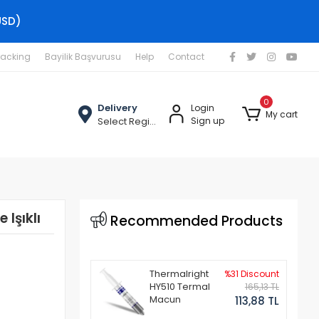
USD)
racking
Bayilik Başvurusu
Help
Contact
0
Delivery
Login
My cart
Select Region
Sign up
Işıklı
Recommended Products
Thermalright
%31 Discount
HY510 Termal
165,13 TL
Macun
113,88 TL