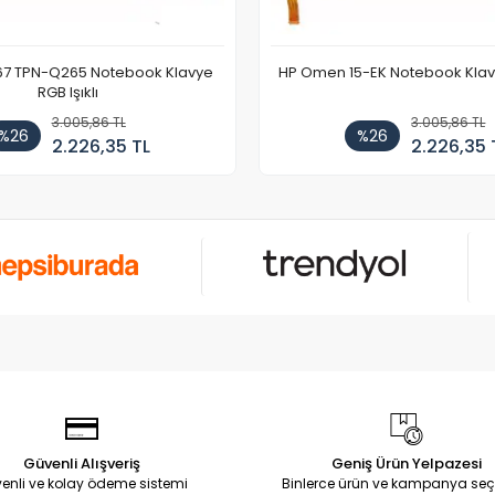
67 TPN-Q265 Notebook Klavye
HP Omen 15-EK Notebook Klavye
RGB Işıklı
3.005,86 TL
3.005,86 TL
%26
%26
2.226,35 TL
2.226,35 
Güvenli Alışveriş
Geniş Ürün Yelpazesi
enli ve kolay ödeme sistemi
Binlerce ürün ve kampanya seç