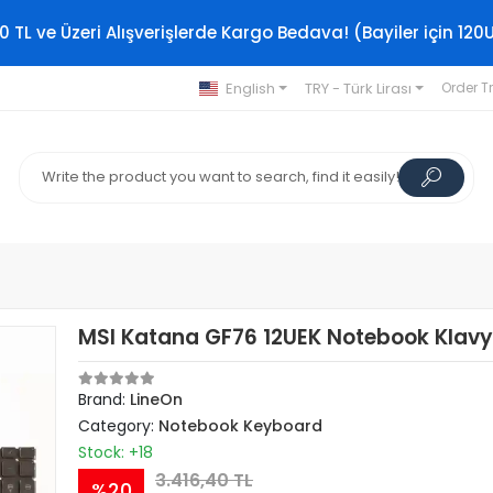
0 TL ve Üzeri Alışverişlerde Kargo Bedava! (Bayiler için 120
English
TRY - Türk Lirası
Order T
MSI Katana GF76 12UEK Notebook Klavye 
Brand:
LineOn
Category:
Notebook Keyboard
Stock: +18
3.416,40 TL
%20