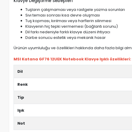
Klavye Değiştirme Sebepleri
Tuşların çalışmaması veya rastgele yazma sorunları
Sıvı teması sonrası kısa devre oluşması
Tuş kopması, kırılması veya harflerin silinmesi
Klavyenin hiç tepki vermemesi (bağlantı sorunu)
Dil farkı nedeniyle farklı klavye düzeni ihtiyacı
Darbe sonucu estetik veya mekanik hasar
Ürünün uyumluluğu ve özellikleri hakkında daha fazla bilgi almak
MSI Katana GF76 12UEK Notebook Klavye Işıklı özellikleri:
Dil
Renk
Tip
Işık
Not