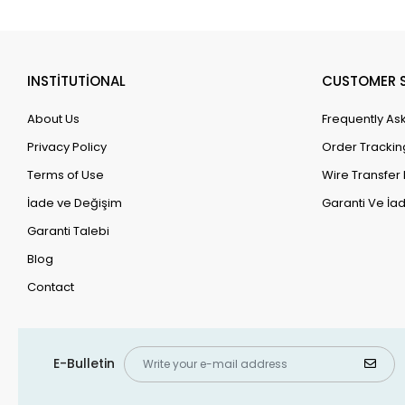
INSTİTUTİONAL
CUSTOMER S
About Us
Frequently As
Privacy Policy
Order Trackin
Terms of Use
Wire Transfer 
İade ve Değişim
Garanti Ve İad
Garanti Talebi
Blog
Contact
E-Bulletin