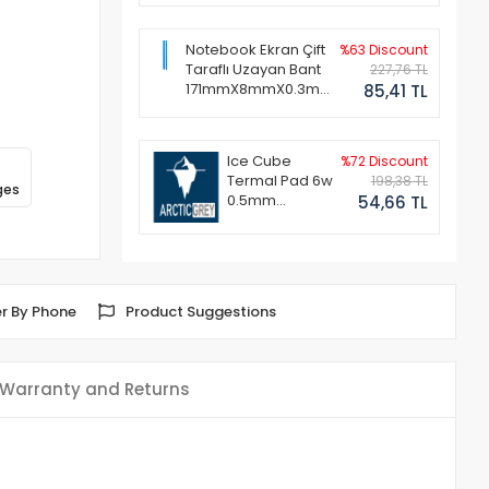
Notebook Ekran Çift
%63 Discount
Taraflı Uzayan Bant
227,76 TL
171mmX8mmX0.3mm
85,41 TL
(1 Set - 2 Adet)
Ice Cube
%72 Discount
Termal Pad 6w
198,38 TL
ges
0.5mm
54,66 TL
50x50mm
r By Phone
Product Suggestions
Warranty and Returns