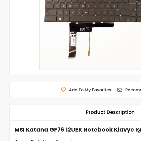
Add To My Favorites
Recom
Product Description
MSI Katana GF76 12UEK Notebook Klavye Işı