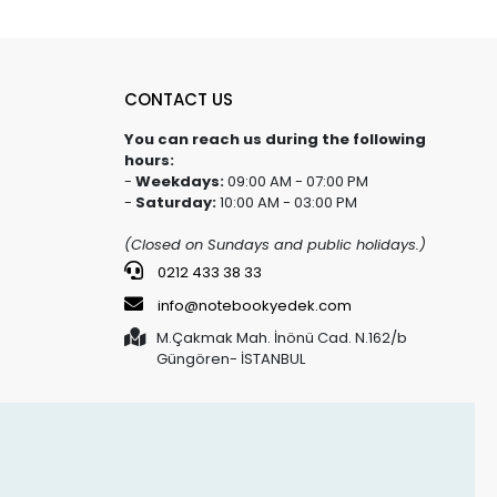
CONTACT US
You can reach us during the following
hours:
-
Weekdays:
09:00 AM - 07:00 PM
-
Saturday:
10:00 AM - 03:00 PM
(Closed on Sundays and public holidays.)
0212 433 38 33
info@notebookyedek.com
M.Çakmak Mah. İnönü Cad. N.162/b
Güngören- İSTANBUL