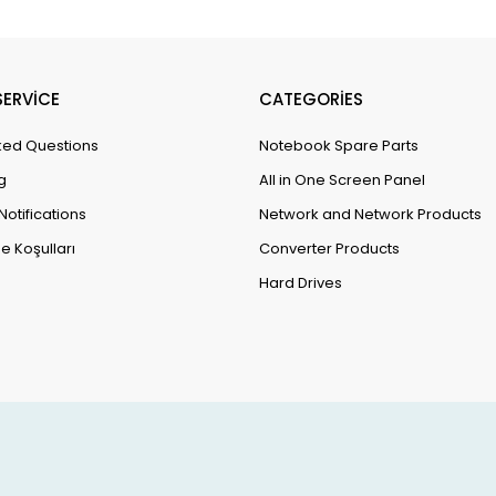
ERVİCE
CATEGORİES
ked Questions
Notebook Spare Parts
g
All in One Screen Panel
Notifications
Network and Network Products
e Koşulları
Converter Products
Hard Drives