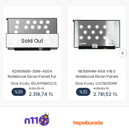
Sold Out
KD160N06-30NI-A004
NE156FHM-NXA V18.0
Notebook Ekran Paneli Full
Notebook Ekran Paneli
HD
144Hz
Stok Kodu: 6DJHYNMQCS
Stok Kodu: LUCNLF83NF
3.131,70 TL
4.115,62 TL
%26
%32
2.319,74 TL
2.781,52 TL