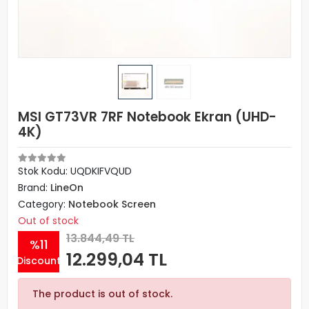
MSI GT73VR 7RF Notebook Ekran (UHD-
4K)
Stok Kodu: UQDKIFVQUD
Brand:
LineOn
Category:
Notebook Screen
Out of stock
13.844,49 TL
%11
12.299,04 TL
Discount
The product is out of stock.