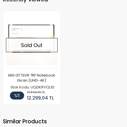
Sold Out
MSI GT73VR 7RF Notebook
Ekran (UHD-4K)
Stok Kodu: UQDKIFVQUD
13.844,49 TL
%11
12.299,04 TL
Similar Products