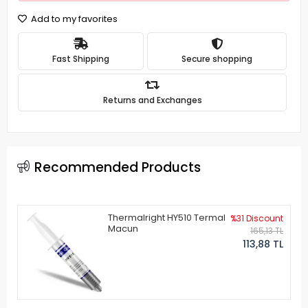
Add to my favorites
Fast Shipping
Secure shopping
Returns and Exchanges
Recommended Products
Thermalright HY510 Termal
%31 Discount
Macun
165,13 TL
113,88 TL