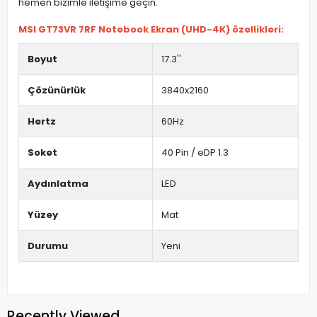
hemen bizimle iletişime geçin.
MSI GT73VR 7RF Notebook Ekran (UHD-4K) özellikleri:
Boyut
17.3''
Çözünürlük
3840x2160
Hertz
60Hz
Soket
40 Pin / eDP 1.3
Aydınlatma
LED
Yüzey
Mat
Durumu
Yeni
Recently Viewed