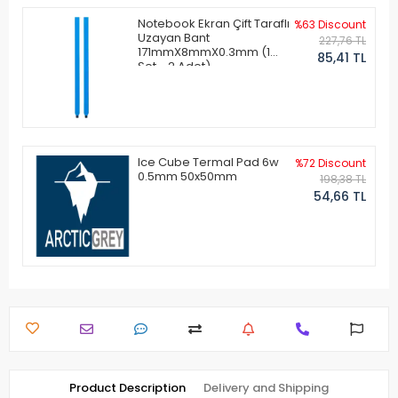
Notebook Ekran Çift Taraflı
%63 Discount
Uzayan Bant
227,76 TL
171mmX8mmX0.3mm (1
85,41 TL
Set - 2 Adet)
Ice Cube Termal Pad 6w
%72 Discount
0.5mm 50x50mm
198,38 TL
54,66 TL
Product Description
Delivery and Shipping