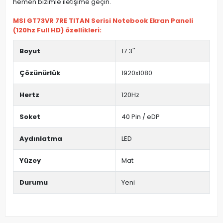
hemen bizimle iletişime geçin.
MSI GT73VR 7RE TITAN Serisi Notebook Ekran Paneli
(120hz Full HD) özellikleri:
Boyut
17.3''
Çözünürlük
1920x1080
Hertz
120Hz
Soket
40 Pin / eDP
Aydınlatma
LED
Yüzey
Mat
Durumu
Yeni