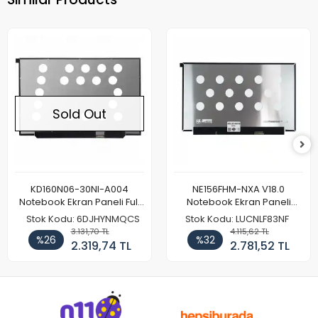
Sold Out
KD160N06-30NI-A004
NE156FHM-NXA V18.0
Notebook Ekran Paneli Full
Notebook Ekran Paneli
HD
144Hz
Stok Kodu: 6DJHYNMQCS
Stok Kodu: LUCNLF83NF
3.131,70 TL
4.115,62 TL
%26
%32
2.319,74 TL
2.781,52 TL