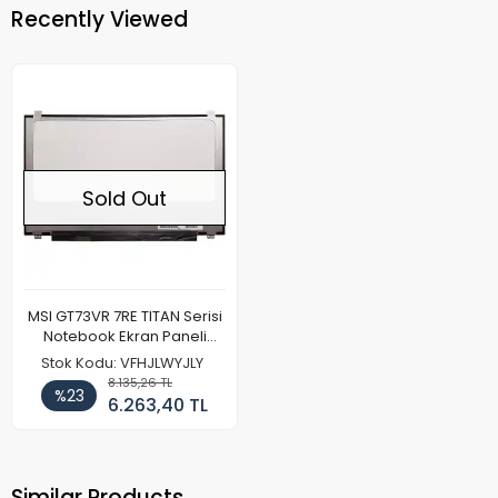
Recently Viewed
Sold Out
MSI GT73VR 7RE TITAN Serisi
Notebook Ekran Paneli
(120hz Full HD)
Stok Kodu: VFHJLWYJLY
8.135,26 TL
%23
6.263,40 TL
Similar Products