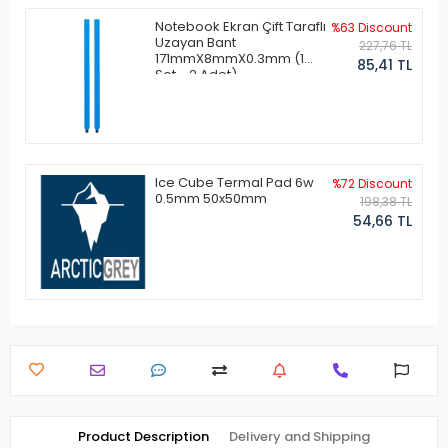
Notebook Ekran Çift Taraflı
%63 Discount
Uzayan Bant
227,76 TL
171mmX8mmX0.3mm (1
85,41 TL
Set - 2 Adet)
Ice Cube Termal Pad 6w
%72 Discount
0.5mm 50x50mm
198,38 TL
54,66 TL
Product Description
Delivery and Shipping