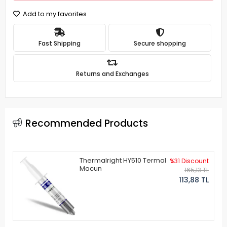
Add to my favorites
Fast Shipping
Secure shopping
Returns and Exchanges
Recommended Products
Thermalright HY510 Termal
%31 Discount
Macun
165,13 TL
113,88 TL