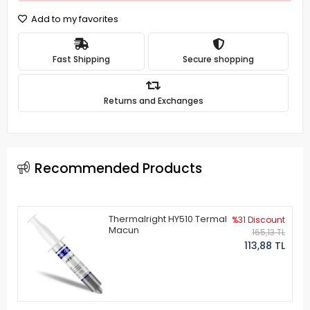
Add to my favorites
Fast Shipping
Secure shopping
Returns and Exchanges
Recommended Products
Thermalright HY510 Termal
%31 Discount
Macun
165,13 TL
113,88 TL