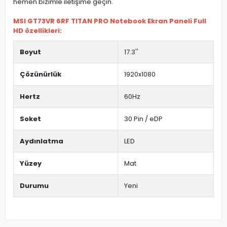
hemen bizimle iletişime geçin.
MSI GT73VR 6RF TITAN PRO Notebook Ekran Paneli Full
HD özellikleri:
Boyut
17.3''
Çözünürlük
1920x1080
Hertz
60Hz
Soket
30 Pin / eDP
Aydınlatma
LED
Yüzey
Mat
Durumu
Yeni