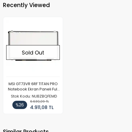
Recently Viewed
Sold Out
MSI GT73VR 6RF TITAN PRO
Notebook Ekran Paneli Full
HD
Stok Kodu: NUBZBQFEMD
6.630,09 TL
%26
4.911,08 TL
Similar Products