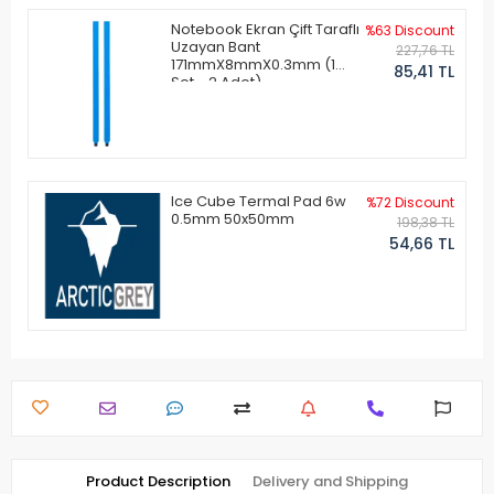
Notebook Ekran Çift Taraflı
%63 Discount
Uzayan Bant
227,76 TL
171mmX8mmX0.3mm (1
85,41 TL
Set - 2 Adet)
Ice Cube Termal Pad 6w
%72 Discount
0.5mm 50x50mm
198,38 TL
54,66 TL
Product Description
Delivery and Shipping