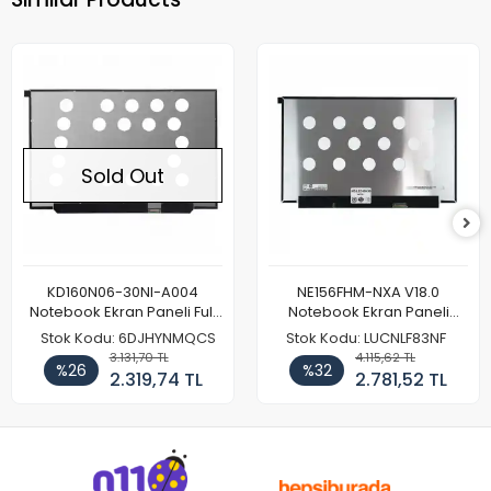
Sold Out
KD160N06-30NI-A004
NE156FHM-NXA V18.0
Notebook Ekran Paneli Full
Notebook Ekran Paneli
HD
144Hz
Stok Kodu: 6DJHYNMQCS
Stok Kodu: LUCNLF83NF
3.131,70 TL
4.115,62 TL
%26
%32
2.319,74 TL
2.781,52 TL