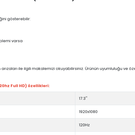
ini gösterebilir:
blemi varsa
arızaları ile ilgili makalemizi okuyabilirsiniz. Ürünün uyumluluğu ve ö
hz Full HD) özellikleri:
17.3''
1920x1080
120Hz