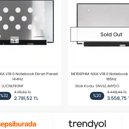
Sold Out
A V18.0 Notebook Ekran Paneli
NE156FHM-NXA V18.0 Notebook 
144Hz
165Hz
: LUCNLF83NF
Stok Kodu: 0NVLEJMYDO
4.115,62 TL
4.448,44 TL
%32
%20
2.781,52 TL
3.558,75 