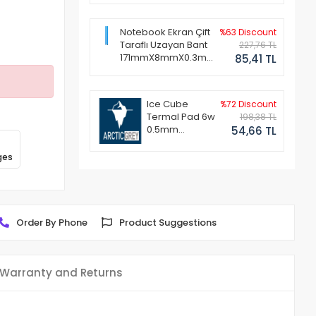
Notebook Ekran Çift
%63 Discount
Taraflı Uzayan Bant
227,76 TL
171mmX8mmX0.3mm
85,41 TL
(1 Set - 2 Adet)
Ice Cube
%72 Discount
Termal Pad 6w
198,38 TL
0.5mm
54,66 TL
50x50mm
ges
Order By Phone
Product Suggestions
Warranty and Returns