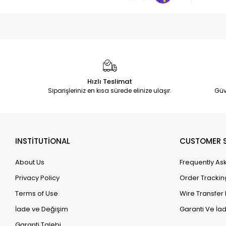
Hızlı Teslimat
Siparişleriniz en kısa sürede elinize ulaşır.
Güv
INSTİTUTİONAL
CUSTOMER S
About Us
Frequently As
Privacy Policy
Order Trackin
Terms of Use
Wire Transfer 
İade ve Değişim
Garanti Ve İad
Garanti Talebi