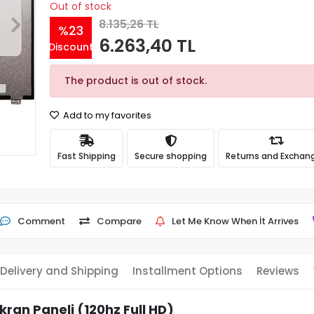
Out of stock
8.135,26 TL
%23
6.263,40 TL
Discount
The product is out of stock.
Add to my favorites
Fast Shipping
Secure shopping
Returns and Exchan
Comment
Compare
Let Me Know When İt Arrives
Delivery and Shipping
Installment Options
Reviews
kran Paneli (120hz Full HD)