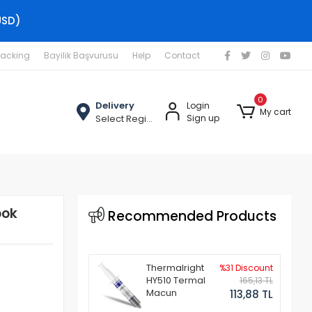
USD)
racking
Bayilik Başvurusu
Help
Contact
0
Delivery
Login
My cart
Select Region
Sign up
ook
Recommended Products
Thermalright
%31 Discount
HY510 Termal
165,13 TL
Macun
113,88 TL