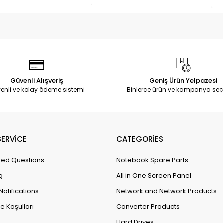
Güvenli Alışveriş
Geniş Ürün Yelpazesi
enli ve kolay ödeme sistemi
Binlerce ürün ve kampanya seç
ERVİCE
CATEGORİES
ked Questions
Notebook Spare Parts
g
All in One Screen Panel
Notifications
Network and Network Products
e Koşulları
Converter Products
Hard Drives