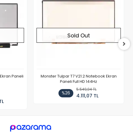
Sold Out
Ekran Paneli
Monster Tulpar T7 V21.2 Notebook Ekran
Paneli Full HD 144Hz
5.549,94 TL
%26
4.111,07 TL
TL