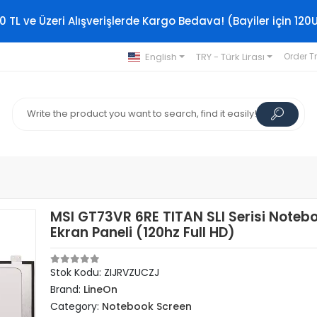
0 TL ve Üzeri Alışverişlerde Kargo Bedava! (Bayiler için 120
English
TRY - Türk Lirası
Order T
MSI GT73VR 6RE TITAN SLI Serisi Noteb
Ekran Paneli (120hz Full HD)
Stok Kodu: ZIJRVZUCZJ
Brand:
LineOn
Category:
Notebook Screen