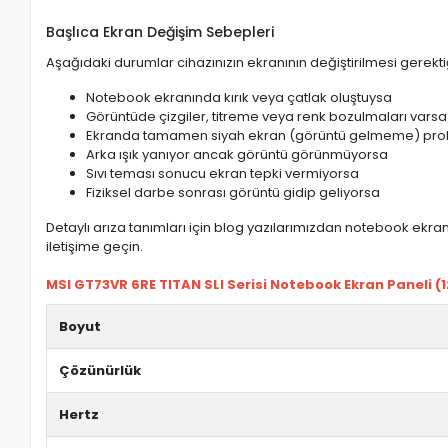
Başlıca Ekran Değişim Sebepleri
Aşağıdaki durumlar cihazınızın ekranının değiştirilmesi gerektiğ
Notebook ekranında kırık veya çatlak oluştuysa
Görüntüde çizgiler, titreme veya renk bozulmaları varsa
Ekranda tamamen siyah ekran (görüntü gelmeme) pro
Arka ışık yanıyor ancak görüntü görünmüyorsa
Sıvı teması sonucu ekran tepki vermiyorsa
Fiziksel darbe sonrası görüntü gidip geliyorsa
Detaylı arıza tanımları için blog yazılarımızdan notebook ekran 
iletişime geçin.
MSI GT73VR 6RE TITAN SLI Serisi Notebook Ekran Paneli (120
Boyut
Çözünürlük
Hertz