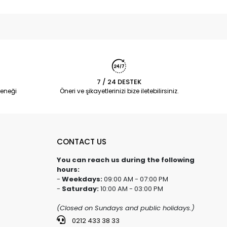
7 / 24 DESTEK
eneği
Öneri ve şikayetlerinizi bize iletebilirsiniz.
CONTACT US
You can reach us during the following
hours:
-
Weekdays:
09:00 AM - 07:00 PM
-
Saturday:
10:00 AM - 03:00 PM
(Closed on Sundays and public holidays.)
0212 433 38 33