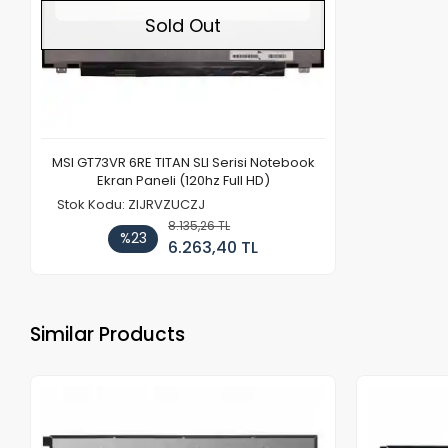
Sold Out
MSI GT73VR 6RE TITAN SLI Serisi Notebook
Ekran Paneli (120hz Full HD)
Stok Kodu: ZIJRVZUCZJ
8.135,26 TL
%23
6.263,40 TL
Similar Products
Out of stock