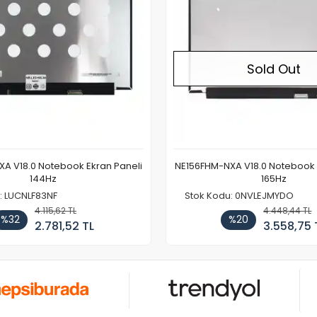
Sold Out
A V18.0 Notebook Ekran Paneli
NE156FHM-NXA V18.0 Notebook 
144Hz
165Hz
: LUCNLF83NF
Stok Kodu: 0NVLEJMYDO
4.115,62 TL
4.448,44 TL
%32
%20
2.781,52 TL
3.558,75 