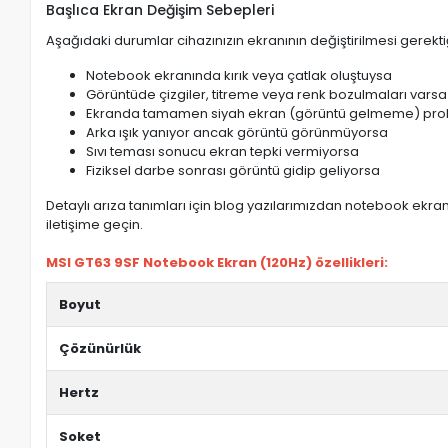
Başlıca Ekran Değişim Sebepleri
Aşağıdaki durumlar cihazınızın ekranının değiştirilmesi gerektiğ
Notebook ekranında kırık veya çatlak oluştuysa
Görüntüde çizgiler, titreme veya renk bozulmaları varsa
Ekranda tamamen siyah ekran (görüntü gelmeme) pro
Arka ışık yanıyor ancak görüntü görünmüyorsa
Sıvı teması sonucu ekran tepki vermiyorsa
Fiziksel darbe sonrası görüntü gidip geliyorsa
Detaylı arıza tanımları için blog yazılarımızdan notebook ekran 
iletişime geçin.
MSI GT63 9SF Notebook Ekran (120Hz) özellikleri:
Boyut
Çözünürlük
Hertz
Soket