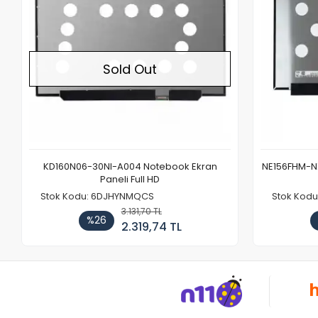
Sold Out
KD160N06-30NI-A004 Notebook Ekran
NE156FHM-NX
Paneli Full HD
Stok Kodu: 6DJHYNMQCS
Stok Kodu
3.131,70 TL
%26
2.319,74 TL