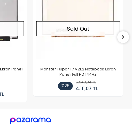
Sold Out
Ekran Paneli
Monster Tulpar T7 V21.2 Notebook Ekran
Paneli Full HD 144Hz
5.549,94 TL
%26
4.111,07 TL
TL