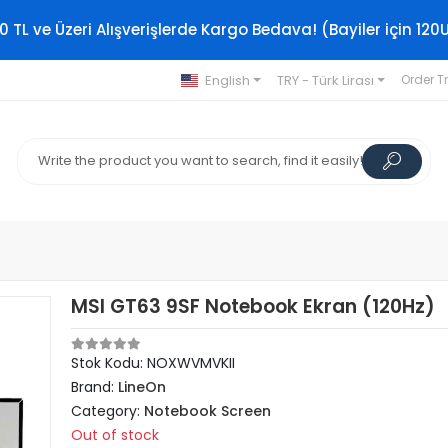
0 TL ve Üzeri Alışverişlerde Kargo Bedava! (Bayiler için 120
English
TRY - Türk Lirası
Order T
MSI GT63 9SF Notebook Ekran (120Hz)
Stok Kodu: NOXWVMVKII
Brand:
LineOn
Category:
Notebook Screen
Out of stock