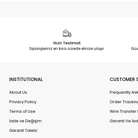
Hızlı Teslimat
Siparişleriniz en kısa sürede elinize ulaşır.
Güv
INSTİTUTİONAL
CUSTOMER S
About Us
Frequently As
Privacy Policy
Order Trackin
Terms of Use
Wire Transfer 
İade ve Değişim
Garanti Ve İad
Garanti Talebi