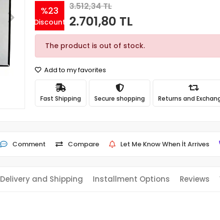
3.512,34 TL
%23
2.701,80 TL
Discount
The product is out of stock.
Add to my favorites
Fast Shipping
Secure shopping
Returns and Exchan
Comment
Compare
Let Me Know When İt Arrives
Delivery and Shipping
Installment Options
Reviews