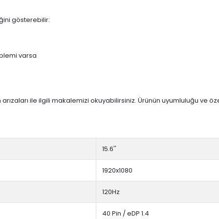
ini gösterebilir:
blemi varsa
arızaları ile ilgili makalemizi okuyabilirsiniz. Ürünün uyumluluğu ve ö
15.6''
1920x1080
120Hz
40 Pin / eDP 1.4