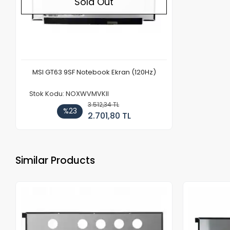
Sold Out
MSI GT63 9SF Notebook Ekran (120Hz)
Stok Kodu: NOXWVMVKII
3.512,34 TL
%23
2.701,80 TL
Similar Products
Out of stock