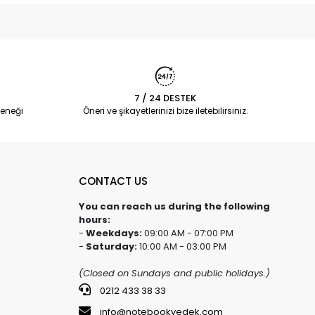
7 / 24 DESTEK
eneği
Öneri ve şikayetlerinizi bize iletebilirsiniz.
CONTACT US
You can reach us during the following
hours:
-
Weekdays:
09:00 AM - 07:00 PM
-
Saturday:
10:00 AM - 03:00 PM
(Closed on Sundays and public holidays.)
0212 433 38 33
info@notebookyedek.com