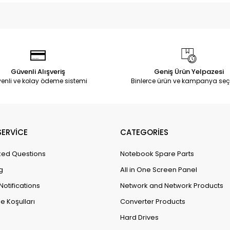
Güvenli Alışveriş
Geniş Ürün Yelpazesi
enli ve kolay ödeme sistemi
Binlerce ürün ve kampanya seç
ERVİCE
CATEGORİES
ked Questions
Notebook Spare Parts
g
All in One Screen Panel
Notifications
Network and Network Products
e Koşulları
Converter Products
Hard Drives