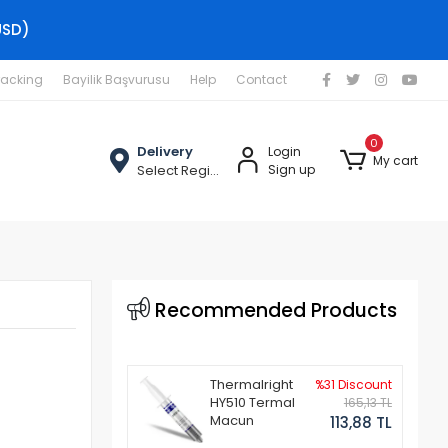
USD)
racking
Bayilik Başvurusu
Help
Contact
0
Delivery
Login
My cart
Select Region
Sign up
Recommended Products
Thermalright
%31 Discount
HY510 Termal
165,13 TL
Macun
113,88 TL