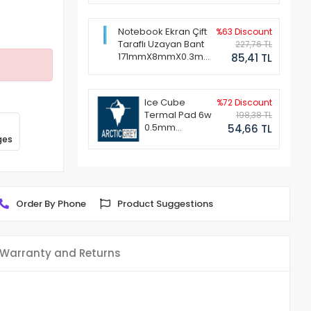
Notebook Ekran Çift
%63 Discount
Taraflı Uzayan Bant
227,76 TL
171mmX8mmX0.3mm
85,41 TL
(1 Set - 2 Adet)
Ice Cube
%72 Discount
Termal Pad 6w
198,38 TL
0.5mm
54,66 TL
ges
50x50mm
Order By Phone
Product Suggestions
Warranty and Returns