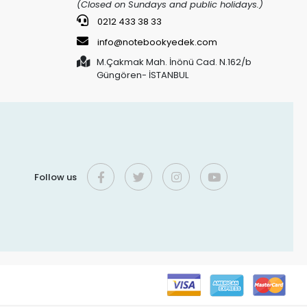
(Closed on Sundays and public holidays.)
0212 433 38 33
info@notebookyedek.com
M.Çakmak Mah. İnönü Cad. N.162/b
Güngören- İSTANBUL
Follow us