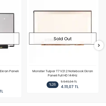
Out of stock
Out of stock
Sold Out
Ekran Paneli
Monster Tulpar T7 V21.2 Notebook Ekran
Paneli Full HD 144Hz
5.549,94 TL
%26
4.111,07 TL
TL