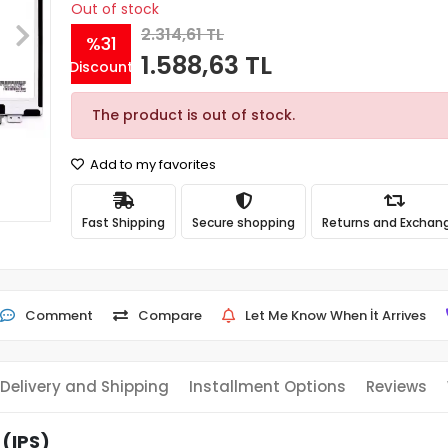
Out of stock
2.314,61 TL
%31
1.588,63 TL
Discount
The product is out of stock.
Add to my favorites
Fast Shipping
Secure shopping
Returns and Exchan
Comment
Compare
Let Me Know When İt Arrives
Delivery and Shipping
Installment Options
Reviews
 (IPS)