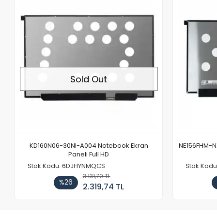
Out of stock
Sold Out
KD160N06-30NI-A004 Notebook Ekran
NE156FHM-NX
Paneli Full HD
Stok Kodu: 6DJHYNMQCS
Stok Kodu
3.131,70 TL
%26
2.319,74 TL