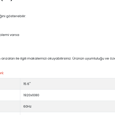
ini gösterebilir:
blemi varsa
arızaları ile ilgili makalemizi okuyabilirsiniz. Ürünün uyumluluğu ve ö
ri:
15.6''
1920x1080
60Hz