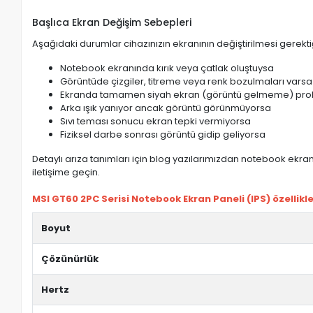
Başlıca Ekran Değişim Sebepleri
Aşağıdaki durumlar cihazınızın ekranının değiştirilmesi gerektiğ
Notebook ekranında kırık veya çatlak oluştuysa
Görüntüde çizgiler, titreme veya renk bozulmaları varsa
Ekranda tamamen siyah ekran (görüntü gelmeme) pro
Arka ışık yanıyor ancak görüntü görünmüyorsa
Sıvı teması sonucu ekran tepki vermiyorsa
Fiziksel darbe sonrası görüntü gidip geliyorsa
Detaylı arıza tanımları için blog yazılarımızdan notebook ekran 
iletişime geçin.
MSI GT60 2PC Serisi Notebook Ekran Paneli (IPS) özellikle
Boyut
Çözünürlük
Hertz