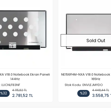
Sold Out
A V18.0 Notebook Ekran Paneli
NE156FHM-NXA V18.0 Notebook 
144Hz
165Hz
: LUCNLF83NF
Stok Kodu: 0NVLEJMYDO
4.115,62 TL
4.448,44 TL
%32
%20
2.781,52 TL
3.558,75 