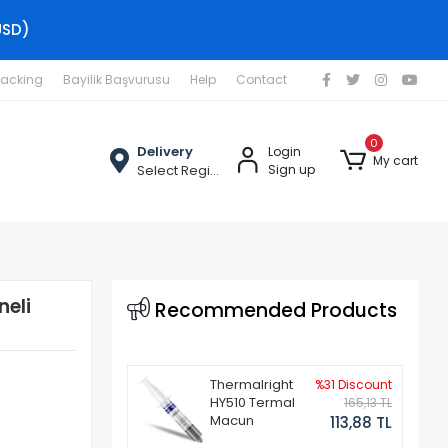
USD)
racking
Bayilik Başvurusu
Help
Contact
0
Delivery
Login
My cart
Select Region
Sign up
neli
Recommended Products
Thermalright
%31 Discount
HY510 Termal
165,13 TL
Macun
113,88 TL