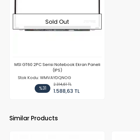
Sold Out
MSI GT60 2PC Serisi Notebook Ekran Paneli
(IPS)
Stok Kodu: WMVAYDQNOG
2.314,61 TL
%31
1.588,63 TL
Similar Products