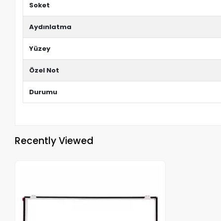
Soket
Aydınlatma
Yüzey
Özel Not
Durumu
Recently Viewed
Out of stock