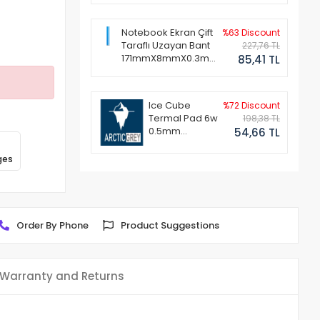
Notebook Ekran Çift
%63 Discount
Taraflı Uzayan Bant
227,76 TL
171mmX8mmX0.3mm
85,41 TL
(1 Set - 2 Adet)
Ice Cube
%72 Discount
Termal Pad 6w
198,38 TL
0.5mm
54,66 TL
50x50mm
ges
Order By Phone
Product Suggestions
Warranty and Returns