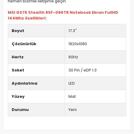
hemen bizimle iletişime geçin.
MSI GS75 Stealth 8SF-096TR Notebook Ekran FullHD
144Mhz özellikleri:
Boyut
17.3''
Çözünürlük
1920x1080
Hertz
60Hz
Soket
30 Pin / eDP 1.3
Aydınlatma
LED
Yüzey
Mat
Durumu
Yeni