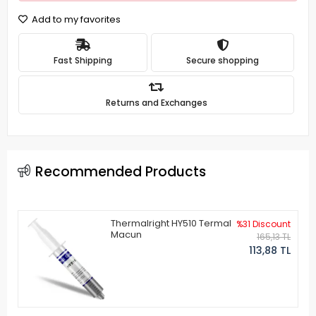
Add to my favorites
Fast Shipping
Secure shopping
Returns and Exchanges
Recommended Products
Thermalright HY510 Termal
%31 Discount
Macun
165,13 TL
113,88 TL