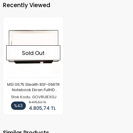
Recently Viewed
Sold Out
MSI GS75 Stealth 8SF-096TR
Notebook Ekran FullHD
144Mhz
Stok Kodu: GOVRUIEXGJ
8.475,52 TL
%43
4.805,74 TL
Similar Products