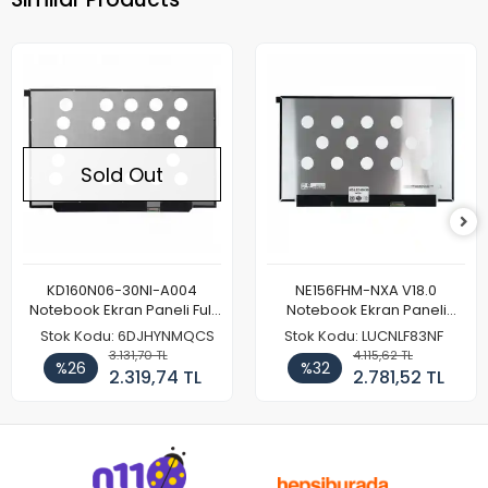
Sold Out
KD160N06-30NI-A004
NE156FHM-NXA V18.0
Notebook Ekran Paneli Full
Notebook Ekran Paneli
HD
144Hz
Stok Kodu: 6DJHYNMQCS
Stok Kodu: LUCNLF83NF
3.131,70 TL
4.115,62 TL
%26
%32
2.319,74 TL
2.781,52 TL