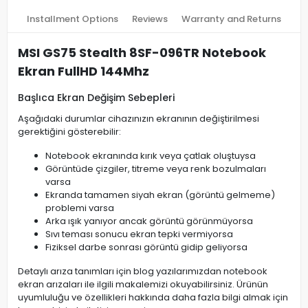
Installment Options
Reviews
Warranty and Returns
MSI GS75 Stealth 8SF-096TR Notebook
Ekran FullHD 144Mhz
Başlıca Ekran Değişim Sebepleri
Aşağıdaki durumlar cihazınızın ekranının değiştirilmesi
gerektiğini gösterebilir:
Notebook ekranında kırık veya çatlak oluştuysa
Görüntüde çizgiler, titreme veya renk bozulmaları
varsa
Ekranda tamamen siyah ekran (görüntü gelmeme)
problemi varsa
Arka ışık yanıyor ancak görüntü görünmüyorsa
Sıvı teması sonucu ekran tepki vermiyorsa
Fiziksel darbe sonrası görüntü gidip geliyorsa
Detaylı arıza tanımları için blog yazılarımızdan notebook
ekran arızaları ile ilgili makalemizi okuyabilirsiniz. Ürünün
uyumluluğu ve özellikleri hakkında daha fazla bilgi almak için