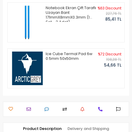
Notebook Ekran Çift Taraflı
%63 Discount
Uzayan Bant
227,76 TL
171mmX8mmX0.3mm (1
85,41 TL
Set - 2 Adet)
Ice Cube Termal Pad 6w
%72 Discount
0.5mm 50x50mm
198,38 TL
54,66 TL
Product Description
Delivery and Shipping